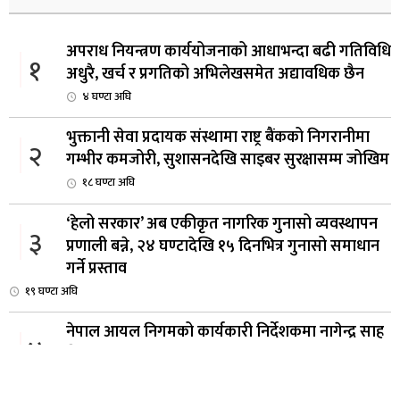
अपराध नियन्त्रण कार्ययोजनाको आधाभन्दा बढी गतिविधि
१
अधुरै, खर्च र प्रगतिको अभिलेखसमेत अद्यावधिक छैन
४ घण्टा अघि
भुक्तानी सेवा प्रदायक संस्थामा राष्ट्र बैंकको निगरानीमा
२
गम्भीर कमजोरी, सुशासनदेखि साइबर सुरक्षासम्म जोखिम
१८ घण्टा अघि
‘हेलो सरकार’ अब एकीकृत नागरिक गुनासो व्यवस्थापन
३
प्रणाली बन्ने, २४ घण्टादेखि १५ दिनभित्र गुनासो समाधान
गर्ने प्रस्ताव
१९ घण्टा अघि
नेपाल आयल निगमको कार्यकारी निर्देशकमा नागेन्द्र साह
४
नियुक्त
२0 घण्टा अघि