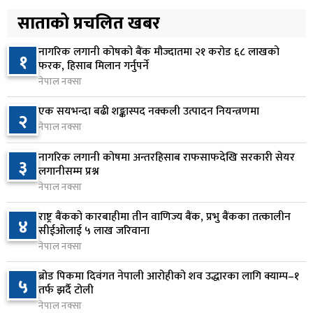
अनलाइन सेवा विस्तारलाई प्राथमिकता दिँदै त्रिभुवन
साताको प्रचलित खबर
५
विश्वविद्यालयले नयाँ नीति तथा कार्यक्रम ल्याउने
२१ घण्टा अघि
नागरिक लगानी कोषको बैंक मौज्दातमा २१ करोड ६८ लाखको
१
फरक, हिसाब मिलान गर्नुपर्ने
सरकारद्वारा राष्ट्रसेवक कर्मचारीको नयाँ तलबमान
नेपाल नक्सा
६
स्वीकृत, न्यूनतम तलब २८ हजार ९८४ रुपैयाँ
एक सयभन्दा बढी शङ्कास्पद नक्कली उत्पादन नियन्त्रणमा
२
२१ घण्टा अघि
नेपाल नक्सा
सिद्धबाबा सुरुङ निर्माणमा ३ अर्ब १ करोड खर्च, २०८३
७
नागरिक लगानी कोषमा अन्तरहिसाब राफसाफदेखि सरकारी सेयर
३
फागुनको समयसीमा
लगानीसम्म प्रश्न
१ दिन अघि
नेपाल नक्सा
निम्सदाइसहित चार पर्वतारोहीको शव बेस क्याम्पमा
राष्ट्र बैंकको कारबाहीमा तीन वाणिज्य बैंक, प्रभु बैंकका तत्कालीन
४
८
सीईओलाई ५ लाख जरिवाना
ल्याइयो
नेपाल नक्सा
१ दिन अघि
ब्रोड पिकमा दिवंगत नेपाली आरोहीको शव उद्धारका लागि क्याम्प–१
५
सुनसरी र सिरहाका घटनाका पीडितलाई राहत र उपचार
तर्फ झर्दै टोली
९
दिने सरकारको निर्णय
नेपाल नक्सा