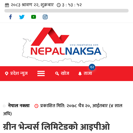
२०८३ श्रावण २२, शुक्रबार
३ : ५३ : ५२
चार
१२
प्रदेश न्युज
खोज
ताजा
िविधि
नेपाल नक्सा
प्रकाशित मिति: २०७८ चैत्र २०, आईतबार (४ साल
िधि
अघि)
ग्रीन भेन्चर्स लिमिटेडको आइपीओ