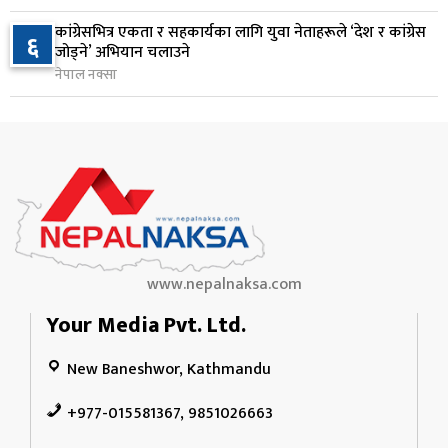
१ दिन अघि
कांग्रेसभित्र एकता र सहकार्यका लागि युवा नेताहरूले ‘देश र कांग्रेस
६
जोड्ने’ अभियान चलाउने
कृषि क्षेत्रलाई आत्मनिर्भर बनाउने लक्ष्यसहित राष्ट्रिय कृषि
१०
नेपाल नक्सा
नीति २०८३ जारी
१ दिन अघि
www.nepalnaksa.com
Your Media Pvt. Ltd.
New Baneshwor, Kathmandu
+977-015581367, 9851026663