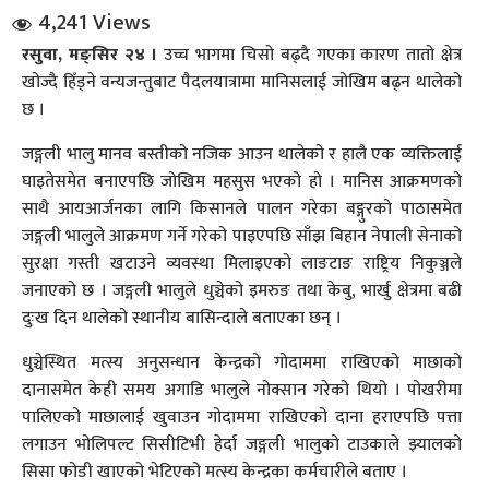
4,241 Views
रसुवा, मङ्सिर २४ ।
उच्च भागमा चिसो बढ्दै गएका कारण तातो क्षेत्र
खोज्दै हिँड्ने वन्यजन्तुबाट पैदलयात्रामा मानिसलाई जोखिम बढ्न थालेको
छ ।
जङ्गली भालु मानव बस्तीको नजिक आउन थालेको र हालै एक व्यक्तिलाई
घाइतेसमेत बनाएपछि जोखिम महसुस भएको हो । मानिस आक्रमणको
धि संवाद
साथै आयआर्जनका लागि किसानले पालन गरेका बङ्गुरको पाठासमेत
जङ्गली भालुले आक्रमण गर्ने गरेको पाइएपछि साँझ बिहान नेपाली सेनाको
सञ्जालबाट
सुरक्षा गस्ती खटाउने व्यवस्था मिलाइएको लाङटाङ राष्ट्रिय निकुञ्जले
जनाएको छ । जङ्गली भालुले धुञ्चेको इमरुङ तथा केबु, भार्खु क्षेत्रमा बढी
दुःख दिन थालेको स्थानीय बासिन्दाले बताएका छन् ।
धुञ्चेस्थित मत्स्य अनुसन्धान केन्द्रको गोदाममा राखिएको माछाको
दानासमेत केही समय अगाडि भालुले नोक्सान गरेको थियो । पोखरीमा
पालिएको माछालाई खुवाउन गोदाममा राखिएको दाना हराएपछि पत्ता
लगाउन भोलिपल्ट सिसीटिभी हेर्दा जङ्गली भालुको टाउकाले झ्यालको
सिसा फोडी खाएको भेटिएको मत्स्य केन्द्रका कर्मचारीले बताए ।