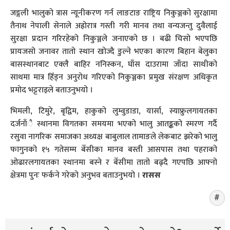
जङ्गली भालुको त्रास न्यूनीकरण गर्न लाङटाङ राष्ट्रिय निकुञ्जको सुरक्षामा
तैनाथ नेपाली सेनाले अह्रोरात्र गस्ती गरी मानव तथा वन्यजन्तु दुवैलाई
सुरक्षा प्रदान गरिरहेको निकुञ्जले जनाएको छ । बढी चिसो भएपछि
प्रायजसो जनावर तातो स्थान खोज्दै डुल्ने भएका कारण बिहान बेलुका
बासस्थानबाट एक्लै बाहिर ननिस्कन, घाँस दाउरामा जाँदा साथीको
साथमा मात्र हिँड्न अनुरोध गरिएको निकुञ्जका प्रमुख संरक्षण अधिकृत
प्रमोद भट्टराइले बताउनुभयो ।
भिमली, टिमुरे, बृद्विम, हाकुको लुम्वुडाडा, यार्सा, स्याफ्रुलगायतका
दर्जनाँै स्थानमा विगतका समयमा भएको भालु आतङ्कको स्मरण गर्दै
रसुवा नागरिक समाजका अध्यक्ष बाबुलाल तामाङले लेकबाट झरेको भालु
फागुनको १५ गतेसम्म बेँसीका मानव बस्ती आसपास तथा पहराको
ओढारलगायतका स्थानमा बस्ने र बेँसीमा तातो बढ्दै गएपछि आफ्नो
क्षेत्रमा पुनः फर्कने गरेको अनुभव बताउनुभयो ।
रासस