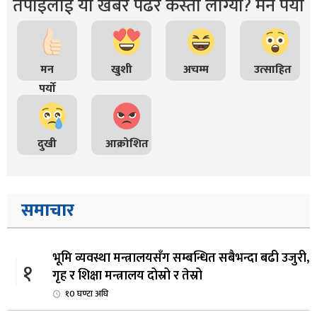
तपाइंलाई यो खबर पढेर कस्तो लाग्यो? मन पर्यो
मन
खुशी
अचम्म
उत्साहित
पर्यो
दुखी
आक्रोशित
समाचार
भूमि व्यवस्था मन्त्रालयसँग सम्बन्धित सबैभन्दा बढी उजुरी,
१
गृह र शिक्षा मन्त्रालय दोस्रो र तेस्रो
१0 घण्टा अघि