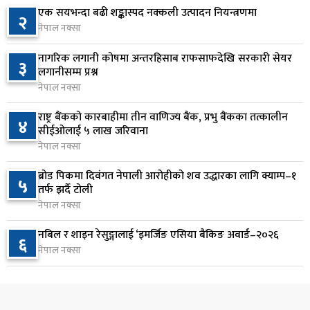
१ दिन अघि
एक सयभन्दा बढी शङ्कास्पद नक्कली उत्पादन नियन्त्रणमा
२
नेपाल नक्सा
आज बस्ने भनिएको राष्ट्रिय सभाको बैठक बुधबारका लागि
७
सर्‍यो
नागरिक लगानी कोषमा अन्तरहिसाब राफसाफदेखि सरकारी सेयर
३
१ दिन अघि
लगानीसम्म प्रश्न
नेपाल नक्सा
वीरगञ्जमा ट्यांकरको सिल खोलेर तेल निकाल्ने सात जना
८
रंगेहात पक्राउ
राष्ट्र बैंकको कारबाहीमा तीन वाणिज्य बैंक, प्रभु बैंकका तत्कालीन
४
सीईओलाई ५ लाख जरिवाना
१ दिन अघि
नेपाल नक्सा
जन्मसिद्ध नागरिकता कडा बनाउने ट्रम्पको नयाँ प्रयास, दुई
९
ब्रोड पिकमा दिवंगत नेपाली आरोहीको शव उद्धारका लागि क्याम्प–१
५
कार्यकारी आदेश जारी
तर्फ झर्दै टोली
१ दिन अघि
नेपाल नक्सा
राप्रपाको निर्णय: बागमती प्रदेश सरकारमा सहभागी नहुने
नबिल र शाइन रेसुङ्गालाई ‘इमर्जिङ एसिया बैंकिङ अवार्ड–२०२६
१०
६
नेपाल नक्सा
१ दिन अघि