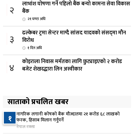
लाभांश घोषणा गर्ने पहिलो बैंक बन्यो कामना सेवा विकास
२
बैंक
२१ घण्टा अघि
ढल्केबर ट्रमा सेन्टर माग्दै सांसद यादवको संसद्‌मा मौन
३
विरोध
१ दिन अघि
कोइराला निवास मर्मतका लागि छुट्याइएको २ करोड
४
बजेट शेखरद्धारा लिन अस्वीकार
१ दिन अघि
रूकुम पश्चिममा प्रहरीको गाडीले मोटरसाइकललाई
५
ठक्कर दिँदा किशोरको मृत्यु
साताको प्रचलित खबर
१ दिन अघि
नागरिक लगानी कोषको बैंक मौज्दातमा २१ करोड ६८ लाखको
१
प्रतिनिधिसभा बैठक बस्दै , पाँच विधेयक र प्रतिवेदन
फरक, हिसाब मिलान गर्नुपर्ने
६
प्रस्तुत हुने
नेपाल नक्सा