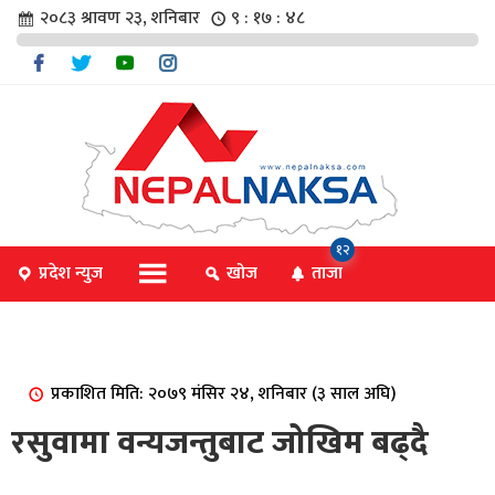
२०८३ श्रावण २३, शनिबार
९ : १७ : ४९
चार
१२
प्रदेश न्युज
खोज
ताजा
िविधि
प्रकाशित मिति: २०७९ मंसिर २४, शनिबार (३ साल अघि)
िधि
रसुवामा वन्यजन्तुबाट जोखिम बढ्दै