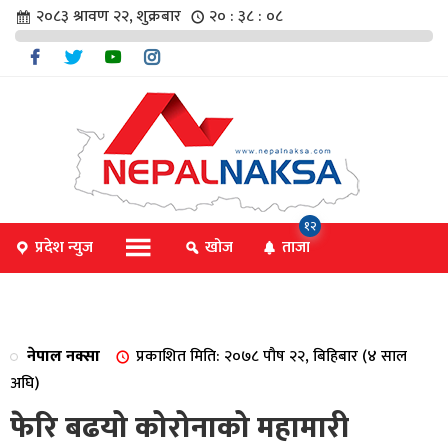
२०८३ श्रावण २२, शुक्रबार
२० : ३८ : ०८
चार
१२
प्रदेश न्युज
खोज
ताजा
िविधि
नेपाल नक्सा
प्रकाशित मिति: २०७८ पौष २२, बिहिबार (४ साल
िधि
अघि)
फेरि बढयो कोरोनाको महामारी