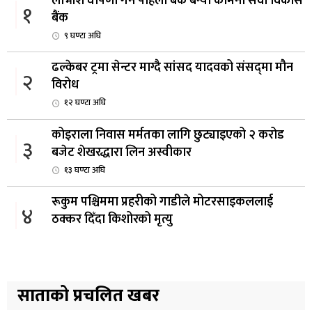
लाभांश घोषणा गर्ने पहिलो बैंक बन्यो कामना सेवा विकास
१
बैंक
९ घण्टा अघि
ढल्केबर ट्रमा सेन्टर माग्दै सांसद यादवको संसद्‌मा मौन
२
विरोध
१२ घण्टा अघि
कोइराला निवास मर्मतका लागि छुट्याइएको २ करोड
३
बजेट शेखरद्धारा लिन अस्वीकार
१३ घण्टा अघि
रूकुम पश्चिममा प्रहरीको गाडीले मोटरसाइकललाई
४
ठक्कर दिँदा किशोरको मृत्यु
१४ घण्टा अघि
प्रतिनिधिसभा बैठक बस्दै , पाँच विधेयक र प्रतिवेदन
५
प्रस्तुत हुने
साताको प्रचलित खबर
१४ घण्टा अघि