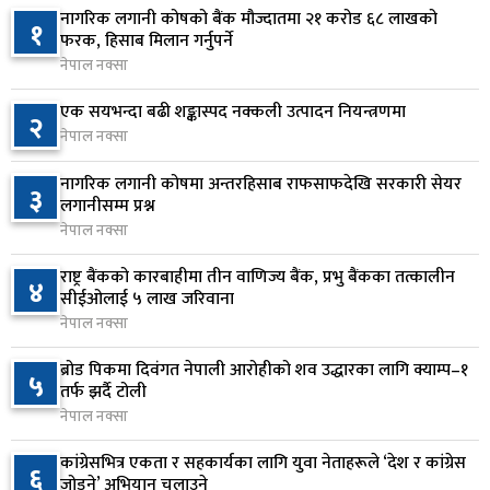
नागरिक लगानी कोषको बैंक मौज्दातमा २१ करोड ६८ लाखको
१
आज बस्ने भनिएको राष्ट्रिय सभाको बैठक बुधबारका लागि
फरक, हिसाब मिलान गर्नुपर्ने
६
सर्‍यो
नेपाल नक्सा
१४ घण्टा अघि
एक सयभन्दा बढी शङ्कास्पद नक्कली उत्पादन नियन्त्रणमा
२
नेपाल नक्सा
वीरगञ्जमा ट्यांकरको सिल खोलेर तेल निकाल्ने सात जना
७
रंगेहात पक्राउ
नागरिक लगानी कोषमा अन्तरहिसाब राफसाफदेखि सरकारी सेयर
३
१४ घण्टा अघि
लगानीसम्म प्रश्न
नेपाल नक्सा
जन्मसिद्ध नागरिकता कडा बनाउने ट्रम्पको नयाँ प्रयास, दुई
८
कार्यकारी आदेश जारी
राष्ट्र बैंकको कारबाहीमा तीन वाणिज्य बैंक, प्रभु बैंकका तत्कालीन
४
सीईओलाई ५ लाख जरिवाना
१४ घण्टा अघि
नेपाल नक्सा
राप्रपाको निर्णय: बागमती प्रदेश सरकारमा सहभागी नहुने
९
ब्रोड पिकमा दिवंगत नेपाली आरोहीको शव उद्धारका लागि क्याम्प–१
५
१५ घण्टा अघि
तर्फ झर्दै टोली
नेपाल नक्सा
२५० रुपैयाँको सामान किन्दा कञ्चनपुरका उपभोक्ताले
१०
कांग्रेसभित्र एकता र सहकार्यका लागि युवा नेताहरूले ‘देश र कांग्रेस
६
जिते १० लाख
जोड्ने’ अभियान चलाउने