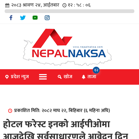
२०८३ श्रावण २४, आईतबार
१२ : ५८ : ०६
चार
१२
प्रदेश न्युज
खोज
ताजा
िविधि
प्रकाशित मिति: २०८२ माघ २२, बिहिबार (६ महिना अघि)
िधि
होटल फरेस्ट इनको आईपीओमा
आजदेखि सर्वसाधारणले आवेदन दिन