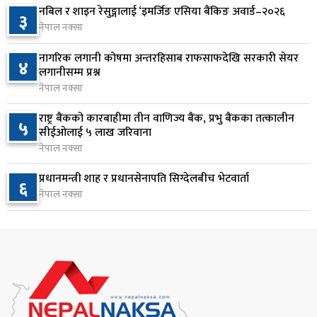
७
ठक्कर दिँदा किशोरको मृत्यु
नबिल र शाइन रेसुङ्गालाई ‘इमर्जिङ एसिया बैंकिङ अवार्ड–२०२६
३
२ दिन अघि
नेपाल नक्सा
प्रतिनिधिसभा बैठक बस्दै , पाँच विधेयक र प्रतिवेदन
नागरिक लगानी कोषमा अन्तरहिसाब राफसाफदेखि सरकारी सेयर
८
४
प्रस्तुत हुने
लगानीसम्म प्रश्न
नेपाल नक्सा
२ दिन अघि
राष्ट्र बैंकको कारबाहीमा तीन वाणिज्य बैंक, प्रभु बैंकका तत्कालीन
आज बस्ने भनिएको राष्ट्रिय सभाको बैठक बुधबारका लागि
५
९
सीईओलाई ५ लाख जरिवाना
सर्‍यो
नेपाल नक्सा
२ दिन अघि
प्रधानमन्त्री शाह र प्रधानसेनापति सिग्देलबीच भेटवार्ता
६
वीरगञ्जमा ट्यांकरको सिल खोलेर तेल निकाल्ने सात जना
नेपाल नक्सा
१०
रंगेहात पक्राउ
२ दिन अघि