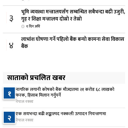
भूमि व्यवस्था मन्त्रालयसँग सम्बन्धित सबैभन्दा बढी उजुरी,
३
गृह र शिक्षा मन्त्रालय दोस्रो र तेस्रो
१ दिन अघि
लाभांश घोषणा गर्ने पहिलो बैंक बन्यो कामना सेवा विकास
४
बैंक
२ दिन अघि
ढल्केबर ट्रमा सेन्टर माग्दै सांसद यादवको संसद्‌मा मौन
५
विरोध
साताको प्रचलित खबर
२ दिन अघि
नागरिक लगानी कोषको बैंक मौज्दातमा २१ करोड ६८ लाखको
१
कोइराला निवास मर्मतका लागि छुट्याइएको २ करोड
फरक, हिसाब मिलान गर्नुपर्ने
६
बजेट शेखरद्धारा लिन अस्वीकार
नेपाल नक्सा
२ दिन अघि
एक सयभन्दा बढी शङ्कास्पद नक्कली उत्पादन नियन्त्रणमा
२
नेपाल नक्सा
रूकुम पश्चिममा प्रहरीको गाडीले मोटरसाइकललाई