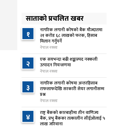
लिन अस्वीकार
१ दिन अघि
साताको प्रचलित खबर
रूकुम पश्चिममा प्रहरीको गाडीले
५
मोटरसाइकललाई ठक्कर दिँदा
नागरिक लगानी कोषको बैंक मौज्दातमा
१
२१ करोड ६८ लाखको फरक, हिसाब
किशोरको मृत्यु
मिलान गर्नुपर्ने
१ दिन अघि
नेपाल नक्सा
प्रतिनिधिसभा बैठक बस्दै , पाँच
एक सयभन्दा बढी शङ्कास्पद नक्कली
६
२
विधेयक र प्रतिवेदन प्रस्तुत हुने
उत्पादन नियन्त्रणमा
१ दिन अघि
नेपाल नक्सा
नागरिक लगानी कोषमा अन्तरहिसाब
आज बस्ने भनिएको राष्ट्रिय सभाको
३
७
राफसाफदेखि सरकारी सेयर लगानीसम्म
बैठक बुधबारका लागि सर्‍यो
प्रश्न
१ दिन अघि
नेपाल नक्सा
वीरगञ्जमा ट्यांकरको सिल खोलेर तेल
राष्ट्र बैंकको कारबाहीमा तीन वाणिज्य
८
४
निकाल्ने सात जना रंगेहात पक्राउ
बैंक, प्रभु बैंकका तत्कालीन सीईओलाई ५
लाख जरिवाना
१ दिन अघि