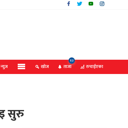
१२
 न्युज
खोज
ताजा
रुचाईएका
इ सुरु