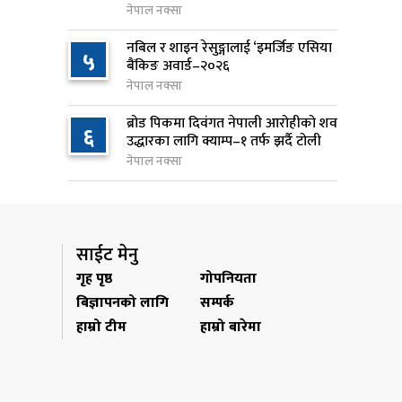
नेपाल नक्सा
जन्मसिद्ध नागरिकता कडा बनाउने
९
नबिल र शाइन रेसुङ्गालाई ‘इमर्जिङ एसिया
५
ट्रम्पको नयाँ प्रयास, दुई कार्यकारी
बैंकिङ अवार्ड–२०२६
आदेश जारी
नेपाल नक्सा
१ दिन अघि
ब्रोड पिकमा दिवंगत नेपाली आरोहीको शव
६
उद्धारका लागि क्याम्प–१ तर्फ झर्दै टोली
राप्रपाको निर्णय: बागमती प्रदेश
१०
नेपाल नक्सा
सरकारमा सहभागी नहुने
१ दिन अघि
साईट मेनु
गृह पृष्ठ
गोपनियता
बिज्ञापनको लागि
सम्पर्क
हाम्रो टीम
हाम्रो बारेमा