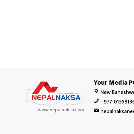
Your Media Pv
New Baneshwo
+977-0155813
www.nepalnaksa.com
nepalnaksane