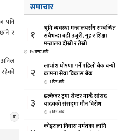
समाचार
आज पनि
भूमि व्यवस्था मन्त्रालयसँग सम्बन्धित
१
छाने र
सबैभन्दा बढी उजुरी, गृह र शिक्षा
मन्त्रालय दोस्रो र तेस्रो
१५ घण्टा अघि
ई, अनिल
लाभांश घोषणा गर्ने पहिलो बैंक बन्यो
२
 रहेको
कामना सेवा विकास बैंक
१ दिन अघि
ढल्केबर ट्रमा सेन्टर माग्दै सांसद
३
यादवको संसद्‌मा मौन विरोध
१ दिन अघि
कोइराला निवास मर्मतका लागि
४
छुट्याइएको २ करोड बजेट शेखरद्धारा