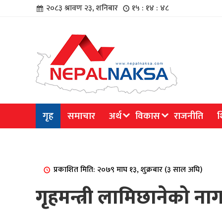
२०८३ श्रावण २३, शनिबार
१५ : १४ : ४८
चार
गृह
समाचार
अर्थ
विकास
राजनीति
श
िविधि
प्रकाशित मिति: २०७९ माघ १३, शुक्रबार (३ साल अघि)
गृहमन्त्री लामिछानेको ना
िधि