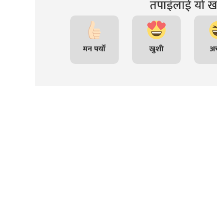
तपाइंलाई यो खब
मन पर्यो
खुशी
अच