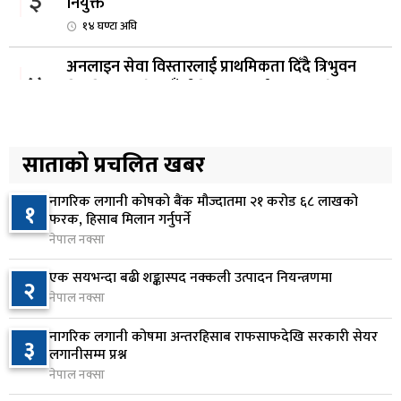
३
नियुक्त
१४ घण्टा अघि
अनलाइन सेवा विस्तारलाई प्राथमिकता दिँदै त्रिभुवन
४
विश्वविद्यालयले नयाँ नीति तथा कार्यक्रम ल्याउने
१५ घण्टा अघि
सरकारद्वारा राष्ट्रसेवक कर्मचारीको नयाँ तलबमान
साताको प्रचलित खबर
५
स्वीकृत, न्यूनतम तलब २८ हजार ९८४ रुपैयाँ
१६ घण्टा अघि
नागरिक लगानी कोषको बैंक मौज्दातमा २१ करोड ६८ लाखको
१
फरक, हिसाब मिलान गर्नुपर्ने
सिद्धबाबा सुरुङ निर्माणमा ३ अर्ब १ करोड खर्च, २०८३
नेपाल नक्सा
६
फागुनको समयसीमा
एक सयभन्दा बढी शङ्कास्पद नक्कली उत्पादन नियन्त्रणमा
२
२३ घण्टा अघि
नेपाल नक्सा
निम्सदाइसहित चार पर्वतारोहीको शव बेस क्याम्पमा
७
नागरिक लगानी कोषमा अन्तरहिसाब राफसाफदेखि सरकारी सेयर
३
ल्याइयो
लगानीसम्म प्रश्न
१ दिन अघि
नेपाल नक्सा