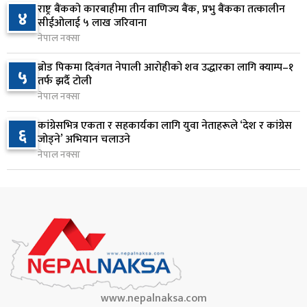
सुनसरी र सिरहाका घटनाका पीडितलाई राहत र उपचार
राष्ट्र बैंकको कारबाहीमा तीन वाणिज्य बैंक, प्रभु बैंकका तत्कालीन
४
८
सीईओलाई ५ लाख जरिवाना
दिने सरकारको निर्णय
नेपाल नक्सा
१ दिन अघि
ब्रोड पिकमा दिवंगत नेपाली आरोहीको शव उद्धारका लागि क्याम्प–१
५
कृषि क्षेत्रलाई आत्मनिर्भर बनाउने लक्ष्यसहित राष्ट्रिय कृषि
तर्फ झर्दै टोली
९
नीति २०८३ जारी
नेपाल नक्सा
१ दिन अघि
कांग्रेसभित्र एकता र सहकार्यका लागि युवा नेताहरूले ‘देश र कांग्रेस
६
जोड्ने’ अभियान चलाउने
नेपाल टेलिकमले बक्यौता महसुलमा जरिवाना छुट दिने
१०
नेपाल नक्सा
१ दिन अघि
www.nepalnaksa.com