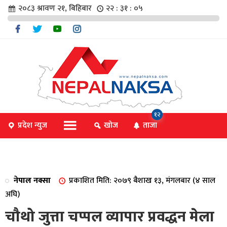
२०८३ श्रावण २१, बिहिबार
२२ : ३१ : ०६
चार
१२
प्रदेश न्युज
खोज
ताजा
िविधि
नेपाल नक्सा
प्रकाशित मिति: २०७९ बैशाख १३, मंगलबार (४ साल
िधि
अघि)
चौथो जुत्ता चप्पल व्यापार प्रवद्धन मेला