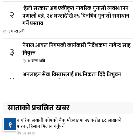
‘हेलो सरकार’ अब एकीकृत नागरिक गुनासो व्यवस्थापन
२
प्रणाली बन्ने, २४ घण्टादेखि १५ दिनभित्र गुनासो समाधान
गर्ने प्रस्ताव
६ घण्टा अघि
नेपाल आयल निगमको कार्यकारी निर्देशकमा नागेन्द्र साह
३
नियुक्त
७ घण्टा अघि
अनलाइन सेवा विस्तारलाई प्राथमिकता दिँदै त्रिभुवन
४
विश्वविद्यालयले नयाँ नीति तथा कार्यक्रम ल्याउने
८ घण्टा अघि
सरकारद्वारा राष्ट्रसेवक कर्मचारीको नयाँ तलबमान
साताको प्रचलित खबर
५
स्वीकृत, न्यूनतम तलब २८ हजार ९८४ रुपैयाँ
९ घण्टा अघि
नागरिक लगानी कोषको बैंक मौज्दातमा २१ करोड ६८ लाखको
१
फरक, हिसाब मिलान गर्नुपर्ने
सिद्धबाबा सुरुङ निर्माणमा ३ अर्ब १ करोड खर्च, २०८३
नेपाल नक्सा