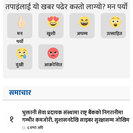
तपाइंलाई यो खबर पढेर कस्तो लाग्यो? मन पर्यो
मन
खुशी
अचम्म
उत्साहित
पर्यो
दुखी
आक्रोशित
समाचार
भुक्तानी सेवा प्रदायक संस्थामा राष्ट्र बैंकको निगरानीमा
१
गम्भीर कमजोरी, सुशासनदेखि साइबर सुरक्षासम्म जोखिम
६ घण्टा अघि