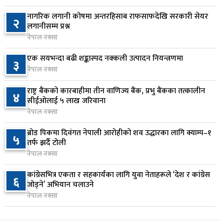
६
फागुनको समयसीमा
नागरिक लगानी कोषमा अन्तरहिसाब राफसाफदेखि सरकारी सेयर
२
१५ घण्टा अघि
लगानीसम्म प्रश्न
नेपाल नक्सा
निम्सदाइसहित चार पर्वतारोहीको शव बेस क्याम्पमा
७
ल्याइयो
एक सयभन्दा बढी शङ्कास्पद नक्कली उत्पादन नियन्त्रणमा
३
१ दिन अघि
नेपाल नक्सा
सुनसरी र सिरहाका घटनाका पीडितलाई राहत र उपचार
राष्ट्र बैंकको कारबाहीमा तीन वाणिज्य बैंक, प्रभु बैंकका तत्कालीन
४
८
सीईओलाई ५ लाख जरिवाना
दिने सरकारको निर्णय
नेपाल नक्सा
१ दिन अघि
ब्रोड पिकमा दिवंगत नेपाली आरोहीको शव उद्धारका लागि क्याम्प–१
५
कृषि क्षेत्रलाई आत्मनिर्भर बनाउने लक्ष्यसहित राष्ट्रिय कृषि
तर्फ झर्दै टोली
९
नीति २०८३ जारी
नेपाल नक्सा
१ दिन अघि
कांग्रेसभित्र एकता र सहकार्यका लागि युवा नेताहरूले ‘देश र कांग्रेस
६
जोड्ने’ अभियान चलाउने
नेपाल टेलिकमले बक्यौता महसुलमा जरिवाना छुट दिने
१०
नेपाल नक्सा
१ दिन अघि