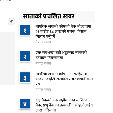
समाधान गर्ने प्रस्ताव
१९ घण्टा अघि
साताको प्रचलित खबर
नेपाल आयल निगमको कार्यकारी
४
निर्देशकमा नागेन्द्र साह नियुक्त
नागरिक लगानी कोषको बैंक मौज्दातमा
१
२१ करोड ६८ लाखको फरक, हिसाब
१९ घण्टा अघि
मिलान गर्नुपर्ने
नेपाल नक्सा
अनलाइन सेवा विस्तारलाई
५
प्राथमिकता दिँदै त्रिभुवन
एक सयभन्दा बढी शङ्कास्पद नक्कली
२
विश्वविद्यालयले नयाँ नीति तथा
उत्पादन नियन्त्रणमा
कार्यक्रम ल्याउने
नेपाल नक्सा
२0 घण्टा अघि
नागरिक लगानी कोषमा अन्तरहिसाब
३
राफसाफदेखि सरकारी सेयर लगानीसम्म
सरकारद्वारा राष्ट्रसेवक कर्मचारीको
प्रश्न
६
नयाँ तलबमान स्वीकृत, न्यूनतम तलब
नेपाल नक्सा
२८ हजार ९८४ रुपैयाँ
राष्ट्र बैंकको कारबाहीमा तीन वाणिज्य
२१ घण्टा अघि
४
बैंक, प्रभु बैंकका तत्कालीन सीईओलाई ५
लाख जरिवाना
सिद्धबाबा सुरुङ निर्माणमा ३ अर्ब १