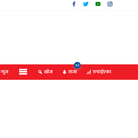
१२
 न्युज
खोज
ताजा
रुचाईएका