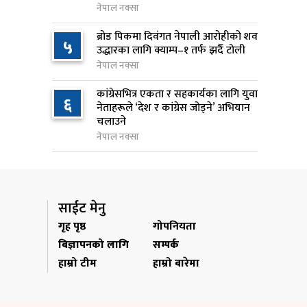
७
नेपाल नक्सा
करोड खर्च, २०८३ फागुनको
समयसीमा
ब्रोड पिकमा दिवंगत नेपाली आरोहीको शव
५
उद्धारका लागि क्याम्प–१ तर्फ झर्दै टोली
१ दिन अघि
नेपाल नक्सा
निम्सदाइसहित चार पर्वतारोहीको शव
८
कांग्रेसभित्र एकता र सहकार्यका लागि युवा
बेस क्याम्पमा ल्याइयो
६
नेताहरूले ‘देश र कांग्रेस जोड्ने’ अभियान
१ दिन अघि
चलाउने
नेपाल नक्सा
सुनसरी र सिरहाका घटनाका
९
पीडितलाई राहत र उपचार दिने
सरकारको निर्णय
१ दिन अघि
साईट मेनु
गृह पृष्ठ
गोपनियता
कृषि क्षेत्रलाई आत्मनिर्भर बनाउने
१०
बिज्ञापनको लागि
सम्पर्क
लक्ष्यसहित राष्ट्रिय कृषि नीति २०८३
हाम्रो टीम
हाम्रो बारेमा
जारी
१ दिन अघि