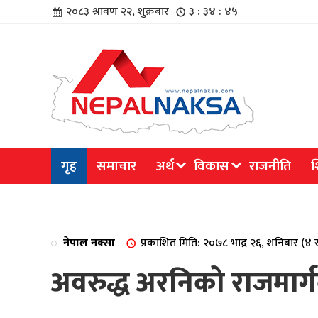
२०८३ श्रावण २२, शुक्रबार
३ : ३४ : ४६
चार
गृह
समाचार
अर्थ
विकास
राजनीति
श
िविधि
नेपाल नक्सा
प्रकाशित मिति: २०७८ भाद्र २६, शनिबार (४
अवरुद्ध अरनिको राजमार्
िधि