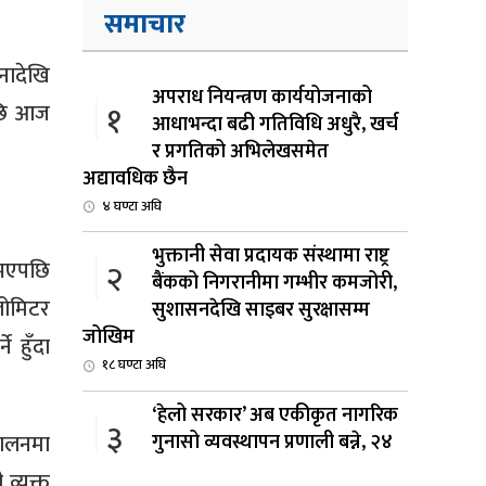
समाचार
नादेखि
अपराध नियन्त्रण कार्ययोजनाको
१
पछि आज
आधाभन्दा बढी गतिविधि अधुरै, खर्च
र प्रगतिको अभिलेखसमेत
अद्यावधिक छैन
४ घण्टा अघि
भुक्तानी सेवा प्रदायक संस्थामा राष्ट्र
 भएपछि
२
बैंकको निगरानीमा गम्भीर कमजोरी,
लोमिटर
सुशासनदेखि साइबर सुरक्षासम्म
जोखिम
 हुँदा
१८ घण्टा अघि
‘हेलो सरकार’ अब एकीकृत नागरिक
३
गुनासो व्यवस्थापन प्रणाली बन्ने, २४
चालनमा
घण्टादेखि १५ दिनभित्र गुनासो
व्यक्त