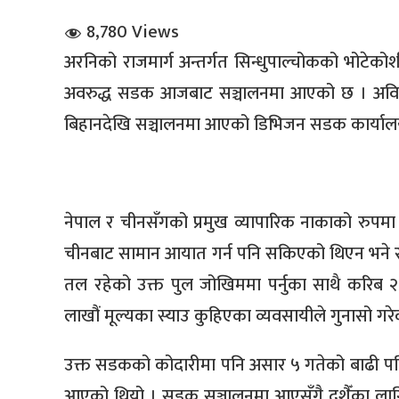
8,780 Views
अरनिको राजमार्ग अन्तर्गत सिन्धुपाल्चोकको भोटे
अवरुद्ध सडक आजबाट सञ्चालनमा आएको छ । अविर
बिहानदेखि सञ्चालनमा आएको डिभिजन सडक कार्यालय 
धि संवाद
सञ्जालबाट
नेपाल र चीनसँगको प्रमुख व्यापारिक नाकाको रुप
चीनबाट सामान आयात गर्न पनि सकिएको थिएन भने र
तल रहेको उक्त पुल जोखिममा पर्नुका साथै करिब २५ 
लाखौं मूल्यका स्याउ कुहिएका व्यवसायीले गुनासो गरे
उक्त सडकको कोदारीमा पनि असार ५ गतेको बाढी पहिराल
आएको थियो । सडक सञ्चालनमा आएसँगै दशैँका लागि 