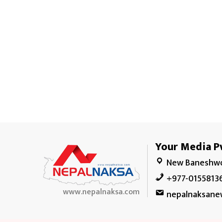
Your Media Pv
New Baneshwo
+977-0155813
www.nepalnaksa.com
nepalnaksane