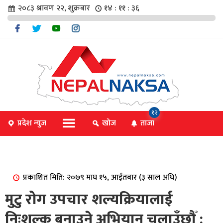
२०८३ श्रावण २२, शुक्रबार
१४ : ११ : ३६
चार
१२
प्रदेश न्युज
खोज
ताजा
िविधि
प्रकाशित मिति: २०७९ माघ १५, आईतबार (३ साल अघि)
िधि
मुटु रोग उपचार शल्यक्रियालाई
निःशुल्क बनाउने अभियान चलाउँछौँ :