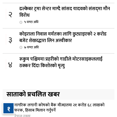
ढल्केबर ट्रमा सेन्टर माग्दै सांसद यादवको संसद्‌मा मौन
२
विरोध
५ घण्टा अघि
कोइराला निवास मर्मतका लागि छुट्याइएको २ करोड
३
बजेट शेखरद्धारा लिन अस्वीकार
७ घण्टा अघि
रूकुम पश्चिममा प्रहरीको गाडीले मोटरसाइकललाई
४
ठक्कर दिँदा किशोरको मृत्यु
७ घण्टा अघि
प्रतिनिधिसभा बैठक बस्दै , पाँच विधेयक र प्रतिवेदन
५
प्रस्तुत हुने
साताको प्रचलित खबर
७ घण्टा अघि
नागरिक लगानी कोषको बैंक मौज्दातमा २१ करोड ६८ लाखको
१
आज बस्ने भनिएको राष्ट्रिय सभाको बैठक बुधबारका लागि
फरक, हिसाब मिलान गर्नुपर्ने
६
सर्‍यो
नेपाल नक्सा