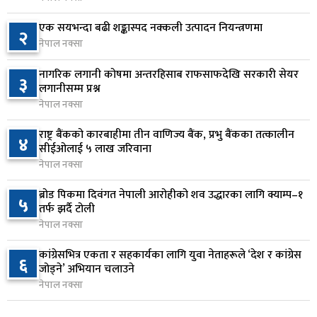
८ घण्टा अघि
एक सयभन्दा बढी शङ्कास्पद नक्कली उत्पादन नियन्त्रणमा
२
नेपाल नक्सा
वीरगञ्जमा ट्यांकरको सिल खोलेर तेल निकाल्ने सात जना
७
रंगेहात पक्राउ
नागरिक लगानी कोषमा अन्तरहिसाब राफसाफदेखि सरकारी सेयर
३
८ घण्टा अघि
लगानीसम्म प्रश्न
नेपाल नक्सा
जन्मसिद्ध नागरिकता कडा बनाउने ट्रम्पको नयाँ प्रयास, दुई
८
कार्यकारी आदेश जारी
राष्ट्र बैंकको कारबाहीमा तीन वाणिज्य बैंक, प्रभु बैंकका तत्कालीन
४
सीईओलाई ५ लाख जरिवाना
८ घण्टा अघि
नेपाल नक्सा
राप्रपाको निर्णय: बागमती प्रदेश सरकारमा सहभागी नहुने
९
ब्रोड पिकमा दिवंगत नेपाली आरोहीको शव उद्धारका लागि क्याम्प–१
५
८ घण्टा अघि
तर्फ झर्दै टोली
नेपाल नक्सा
२५० रुपैयाँको सामान किन्दा कञ्चनपुरका उपभोक्ताले
१०
कांग्रेसभित्र एकता र सहकार्यका लागि युवा नेताहरूले ‘देश र कांग्रेस
६
जिते १० लाख
जोड्ने’ अभियान चलाउने
८ घण्टा अघि
नेपाल नक्सा