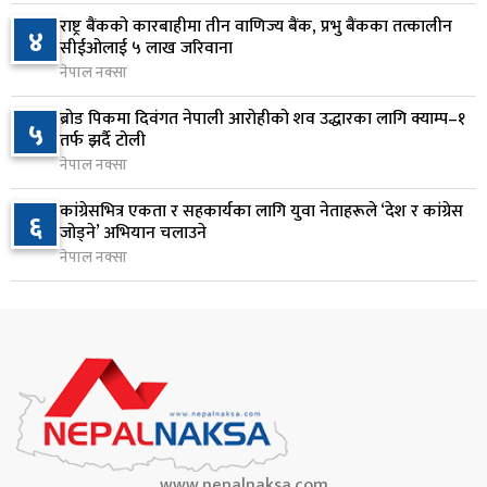
८
रंगेहात पक्राउ
राष्ट्र बैंकको कारबाहीमा तीन वाणिज्य बैंक, प्रभु बैंकका तत्कालीन
४
सीईओलाई ५ लाख जरिवाना
२३ घण्टा अघि
नेपाल नक्सा
जन्मसिद्ध नागरिकता कडा बनाउने ट्रम्पको नयाँ प्रयास, दुई
९
ब्रोड पिकमा दिवंगत नेपाली आरोहीको शव उद्धारका लागि क्याम्प–१
५
कार्यकारी आदेश जारी
तर्फ झर्दै टोली
२३ घण्टा अघि
नेपाल नक्सा
राप्रपाको निर्णय: बागमती प्रदेश सरकारमा सहभागी नहुने
कांग्रेसभित्र एकता र सहकार्यका लागि युवा नेताहरूले ‘देश र कांग्रेस
१०
६
जोड्ने’ अभियान चलाउने
२३ घण्टा अघि
नेपाल नक्सा
www.nepalnaksa.com