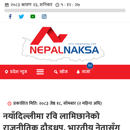
२०८३ श्रावण २३, शनिबार
५ : १२ : २८
चार
१२
प्रदेश न्युज
खोज
ताजा
िविधि
प्रकाशित मिति: २०८३ जेष्ठ १८, सोमबार (२ महिना अघि)
िधि
नयाँदिल्लीमा रवि लामिछानेको
राजनीतिक दौडधुप, भारतीय नेतासँग