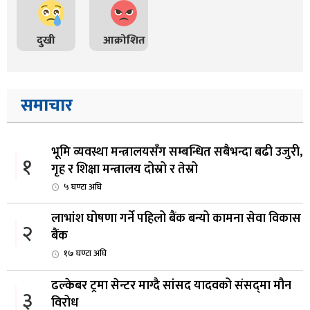
दुखी
आक्रोशित
समाचार
भूमि व्यवस्था मन्त्रालयसँग सम्बन्धित सबैभन्दा बढी उजुरी,
१
गृह र शिक्षा मन्त्रालय दोस्रो र तेस्रो
५ घण्टा अघि
लाभांश घोषणा गर्ने पहिलो बैंक बन्यो कामना सेवा विकास
२
बैंक
१७ घण्टा अघि
ढल्केबर ट्रमा सेन्टर माग्दै सांसद यादवको संसद्‌मा मौन
३
विरोध