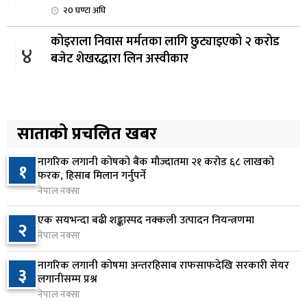
२0 घण्टा अघि
कोइराला निवास मर्मतका लागि छुट्याइएको २ करोड
४
बजेट शेखरद्धारा लिन अस्वीकार
२२ घण्टा अघि
रूकुम पश्चिममा प्रहरीको गाडीले मोटरसाइकललाई
५
ठक्कर दिँदा किशोरको मृत्यु
साताको प्रचलित खबर
२२ घण्टा अघि
नागरिक लगानी कोषको बैंक मौज्दातमा २१ करोड ६८ लाखको
१
प्रतिनिधिसभा बैठक बस्दै , पाँच विधेयक र प्रतिवेदन
फरक, हिसाब मिलान गर्नुपर्ने
६
प्रस्तुत हुने
नेपाल नक्सा
२२ घण्टा अघि
एक सयभन्दा बढी शङ्कास्पद नक्कली उत्पादन नियन्त्रणमा
२
नेपाल नक्सा
आज बस्ने भनिएको राष्ट्रिय सभाको बैठक बुधबारका लागि
७
सर्‍यो
नागरिक लगानी कोषमा अन्तरहिसाब राफसाफदेखि सरकारी सेयर
३
२३ घण्टा अघि
लगानीसम्म प्रश्न
नेपाल नक्सा
वीरगञ्जमा ट्यांकरको सिल खोलेर तेल निकाल्ने सात जना