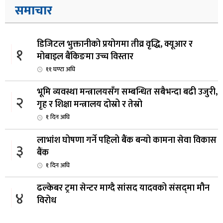
समाचार
डिजिटल भुक्तानीको प्रयोगमा तीव्र वृद्धि, क्यूआर र
१
मोबाइल बैंकिङमा उच्च विस्तार
११ घण्टा अघि
भूमि व्यवस्था मन्त्रालयसँग सम्बन्धित सबैभन्दा बढी उजुरी,
२
गृह र शिक्षा मन्त्रालय दोस्रो र तेस्रो
१ दिन अघि
लाभांश घोषणा गर्ने पहिलो बैंक बन्यो कामना सेवा विकास
३
बैंक
१ दिन अघि
ढल्केबर ट्रमा सेन्टर माग्दै सांसद यादवको संसद्‌मा मौन
४
विरोध
२ दिन अघि