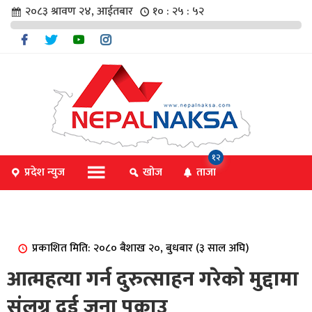
२०८३ श्रावण २४, आईतबार
१० : २५ : ५२
चार
१२
प्रदेश न्युज
खोज
ताजा
िविधि
प्रकाशित मिति: २०८० बैशाख २०, बुधबार (३ साल अघि)
िधि
आत्महत्या गर्न दुरुत्साहन गरेको मुद्दामा
संलग्न दुई जना पक्राउ