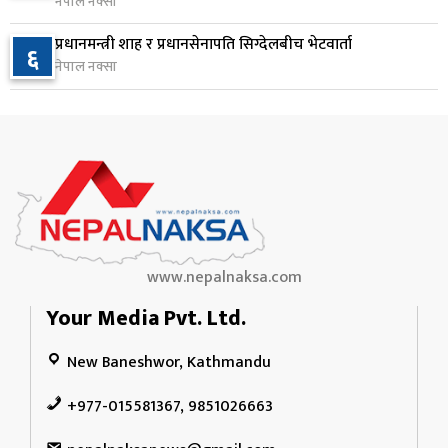
नेपाल नक्सा
२ दिन अघि
प्रधानमन्त्री शाह र प्रधानसेनापति सिग्देलबीच भेटवार्ता
६
जन्मसिद्ध नागरिकता कडा बनाउने ट्रम्पको नयाँ प्रयास, दुई
नेपाल नक्सा
१०
कार्यकारी आदेश जारी
२ दिन अघि
www.nepalnaksa.com
Your Media Pvt. Ltd.
New Baneshwor, Kathmandu
+977-015581367, 9851026663