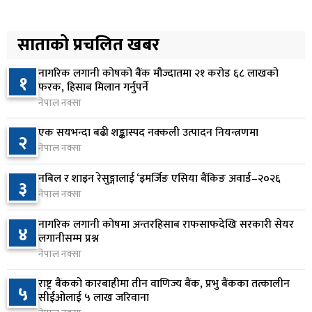
कोइराला निवास मर्मतका लागि छुट्याइएको २ करोड
५
बजेट शेखरद्धारा लिन अस्वीकार
साताको प्रचलित खबर
२ दिन अघि
नागरिक लगानी कोषको बैंक मौज्दातमा २१ करोड ६८ लाखको
१
रूकुम पश्चिममा प्रहरीको गाडीले मोटरसाइकललाई
फरक, हिसाब मिलान गर्नुपर्ने
६
ठक्कर दिँदा किशोरको मृत्यु
नेपाल नक्सा
२ दिन अघि
एक सयभन्दा बढी शङ्कास्पद नक्कली उत्पादन नियन्त्रणमा
२
नेपाल नक्सा
प्रतिनिधिसभा बैठक बस्दै , पाँच विधेयक र प्रतिवेदन
७
प्रस्तुत हुने
नबिल र शाइन रेसुङ्गालाई ‘इमर्जिङ एसिया बैंकिङ अवार्ड–२०२६
३
२ दिन अघि
नेपाल नक्सा
आज बस्ने भनिएको राष्ट्रिय सभाको बैठक बुधबारका लागि
नागरिक लगानी कोषमा अन्तरहिसाब राफसाफदेखि सरकारी सेयर
८
४
सर्‍यो
लगानीसम्म प्रश्न
नेपाल नक्सा
२ दिन अघि
राष्ट्र बैंकको कारबाहीमा तीन वाणिज्य बैंक, प्रभु बैंकका तत्कालीन
वीरगञ्जमा ट्यांकरको सिल खोलेर तेल निकाल्ने सात जना
५
९
सीईओलाई ५ लाख जरिवाना
रंगेहात पक्राउ