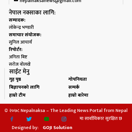
nepalnaksanews@gmail.com
नेपाल नक्साका लागि:
सम्पादक:
लोकेन्द्र भण्डारी
समाचार संयोजक:
सुनिल आचार्य
रिपोर्टर:
अनिता बिष्ट
सरोज वोलखे
साईट मेनु
गृह पृष्ठ
गोपनियता
बिज्ञापनको लागि
सम्पर्क
हाम्रो टीम
हाम्रो बारेमा
© २०७८ Nepalnaksa – The Leading News Portal from Nepal
मा सार्वाधिकार सुरक्षित छ
Designed by:
GOJI Solution