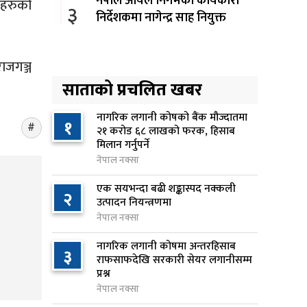
नेपाल आयल निगमको कार्यकारी
जहरुको
३
निर्देशकमा नागेन्द्र साह नियुक्त
१२ घण्टा अघि
ाजगञ्ज
अनलाइन सेवा विस्तारलाई
४
प्राथमिकता दिँदै त्रिभुवन
साताको प्रचलित खबर
विश्वविद्यालयले नयाँ नीति तथा
कार्यक्रम ल्याउने
नागरिक लगानी कोषको बैंक मौज्दातमा
१
२१ करोड ६८ लाखको फरक, हिसाब
१३ घण्टा अघि
मिलान गर्नुपर्ने
नेपाल नक्सा
सरकारद्वारा राष्ट्रसेवक कर्मचारीको
५
नयाँ तलबमान स्वीकृत, न्यूनतम तलब
एक सयभन्दा बढी शङ्कास्पद नक्कली
२
२८ हजार ९८४ रुपैयाँ
उत्पादन नियन्त्रणमा
नेपाल नक्सा
१४ घण्टा अघि
नागरिक लगानी कोषमा अन्तरहिसाब
सिद्धबाबा सुरुङ निर्माणमा ३ अर्ब १
३
६
राफसाफदेखि सरकारी सेयर लगानीसम्म
करोड खर्च, २०८३ फागुनको
प्रश्न
समयसीमा
नेपाल नक्सा
२१ घण्टा अघि