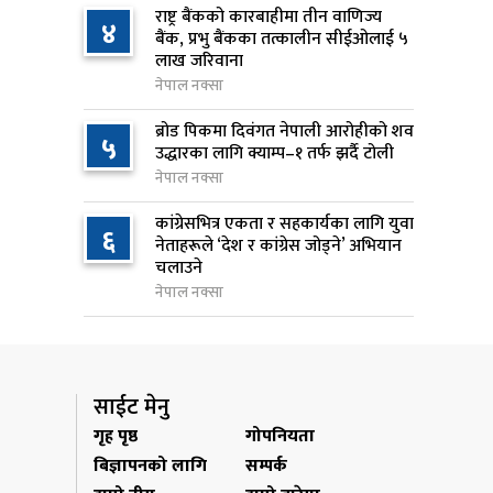
राष्ट्र बैंकको कारबाहीमा तीन वाणिज्य
४
बैंक, प्रभु बैंकका तत्कालीन सीईओलाई ५
निम्सदाइसहित चार पर्वतारोहीको शव
७
लाख जरिवाना
बेस क्याम्पमा ल्याइयो
नेपाल नक्सा
१ दिन अघि
ब्रोड पिकमा दिवंगत नेपाली आरोहीको शव
५
सुनसरी र सिरहाका घटनाका
उद्धारका लागि क्याम्प–१ तर्फ झर्दै टोली
८
पीडितलाई राहत र उपचार दिने
नेपाल नक्सा
सरकारको निर्णय
कांग्रेसभित्र एकता र सहकार्यका लागि युवा
१ दिन अघि
६
नेताहरूले ‘देश र कांग्रेस जोड्ने’ अभियान
चलाउने
कृषि क्षेत्रलाई आत्मनिर्भर बनाउने
९
नेपाल नक्सा
लक्ष्यसहित राष्ट्रिय कृषि नीति २०८३
जारी
१ दिन अघि
साईट मेनु
नेपाल टेलिकमले बक्यौता महसुलमा
१०
गृह पृष्ठ
गोपनियता
जरिवाना छुट दिने
बिज्ञापनको लागि
सम्पर्क
१ दिन अघि