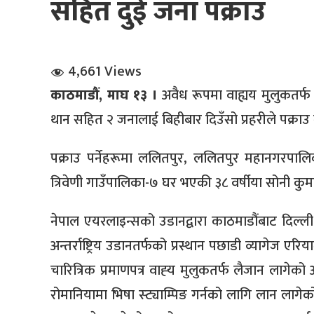
सहित दुई जना पक्राउ
4,661 Views
काठमाडौं, माघ १३ ।
अवैध रूपमा वाह्यय मुलुकतर्फ 
थान सहित २ जनालाई बिहीबार दिउँसो प्रहरीले पक्राउ
धि संवाद
पक्राउ पर्नेहरूमा ललितपुर, ललितपुर महानगरपाल
सञ्जालबाट
त्रिवेणी गाउँपालिका-७ घर भएकी ३८ वर्षीया सोनी कुमा
नेपाल एयरलाइन्सको उडानद्वारा काठमाडौंबाट दिल्ली 
अन्तर्राष्ट्रिय उडानतर्फको प्रस्थान पछाडी व्यागेज एर
चारित्रिक प्रमाणपत्र वाह्‍य मुलुकतर्फ लैजान लागे
रोमानियामा भिषा स्ट्याम्पिङ गर्नको लागि लान लागे