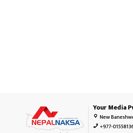
Your Media Pv
New Baneshwo
+977-0155813