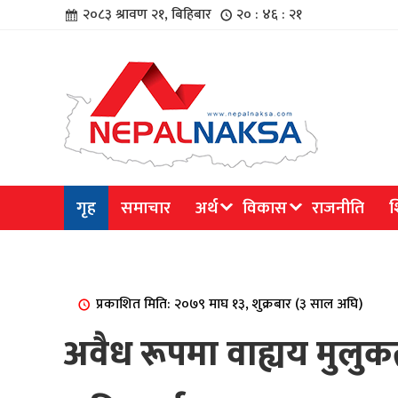
२०८३ श्रावण २१, बिहिबार
२० : ४६ : २२
चार
गृह
समाचार
अर्थ
विकास
राजनीति
श
िविधि
प्रकाशित मिति: २०७९ माघ १३, शुक्रबार (३ साल अघि)
अवैध रूपमा वाह्यय मुलुकतर
िधि