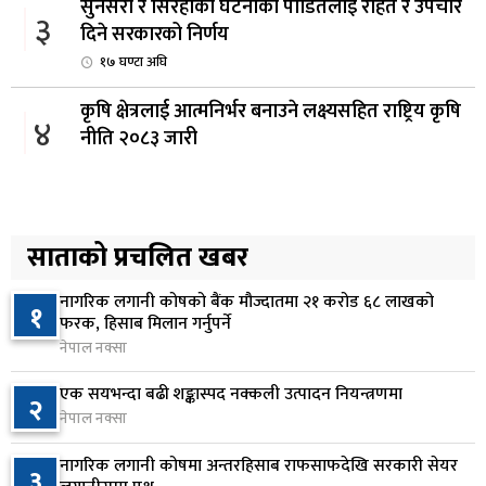
सुनसरी र सिरहाका घटनाका पीडितलाई राहत र उपचार
३
दिने सरकारको निर्णय
१७ घण्टा अघि
कृषि क्षेत्रलाई आत्मनिर्भर बनाउने लक्ष्यसहित राष्ट्रिय कृषि
४
नीति २०८३ जारी
१८ घण्टा अघि
नेपाल टेलिकमले बक्यौता महसुलमा जरिवाना छुट दिने
५
१८ घण्टा अघि
साताको प्रचलित खबर
नागरिक लगानी कोषको बैंक मौज्दातमा २१ करोड ६८ लाखको
नेपाल फार्मेसी परिषद्को अध्यक्षमा डा. कादिर आलम
१
६
फरक, हिसाब मिलान गर्नुपर्ने
नियुक्त
नेपाल नक्सा
१९ घण्टा अघि
एक सयभन्दा बढी शङ्कास्पद नक्कली उत्पादन नियन्त्रणमा
२
नबिल बैंकको नाफा ३३.५० प्रतिशतले बढ्यो, लाभांश
नेपाल नक्सा
७
क्षमता १९.१० प्रतिशत
नागरिक लगानी कोषमा अन्तरहिसाब राफसाफदेखि सरकारी सेयर
१९ घण्टा अघि
३