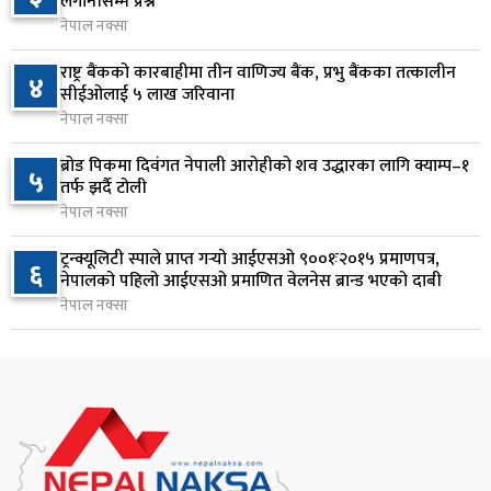
लगानीसम्म प्रश्न
नेपाल नक्सा
राष्ट्र बैंकलाई अर्थमन्त्री वाग्लेको आग्रह: नियामक मात्र
८
होइन, आर्थिक विकासको सहयात्री बन्नुस्
राष्ट्र बैंकको कारबाहीमा तीन वाणिज्य बैंक, प्रभु बैंकका तत्कालीन
४
१९ घण्टा अघि
सीईओलाई ५ लाख जरिवाना
नेपाल नक्सा
स्पेस–एक्सको रकेटको भाग आज चन्द्रमासँग ठोक्किँदै
९
ब्रोड पिकमा दिवंगत नेपाली आरोहीको शव उद्धारका लागि क्याम्प–१
१९ घण्टा अघि
५
तर्फ झर्दै टोली
नेपाल नक्सा
एभरेस्ट बैंकको खुद नाफा ४.७५ प्रतिशतले बढ्यो
१०
ट्रन्क्यूलिटी स्पाले प्राप्त गर्‍यो आईएसओ ९००१ः२०१५ प्रमाणपत्र,
२0 घण्टा अघि
६
नेपालको पहिलो आईएसओ प्रमाणित वेलनेस ब्रान्ड भएको दाबी
नेपाल नक्सा