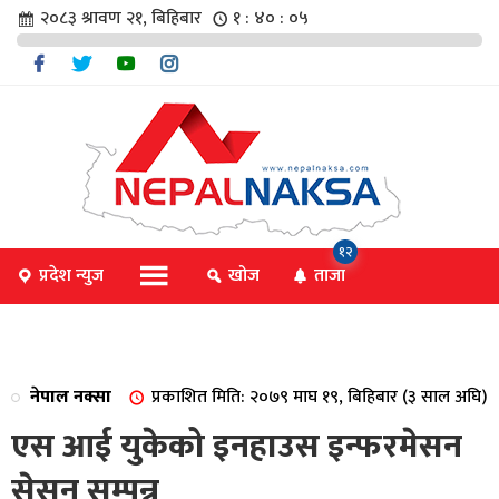
२०८३ श्रावण २१, बिहिबार
१ : ४० : ०५
चार
१२
प्रदेश न्युज
खोज
ताजा
िविधि
नेपाल नक्सा
प्रकाशित मिति: २०७९ माघ १९, बिहिबार (३ साल अघि)
िधि
एस आई युकेको इनहाउस इन्फरमेसन
सेसन सम्पन्न