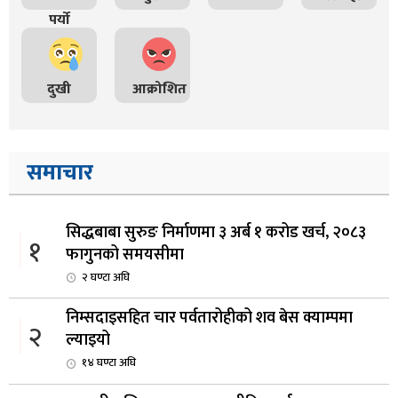
पर्यो
दुखी
आक्रोशित
समाचार
सिद्धबाबा सुरुङ निर्माणमा ३ अर्ब १ करोड खर्च, २०८३
१
फागुनको समयसीमा
२ घण्टा अघि
निम्सदाइसहित चार पर्वतारोहीको शव बेस क्याम्पमा
२
ल्याइयो
१४ घण्टा अघि