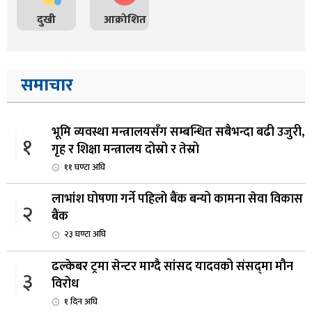
दुखी
आक्रोशित
समाचार
भूमि व्यवस्था मन्त्रालयसँग सम्बन्धित सबैभन्दा बढी उजुरी,
१
गृह र शिक्षा मन्त्रालय दोस्रो र तेस्रो
११ घण्टा अघि
लाभांश घोषणा गर्ने पहिलो बैंक बन्यो कामना सेवा विकास
२
बैंक
२३ घण्टा अघि
ढल्केबर ट्रमा सेन्टर माग्दै सांसद यादवको संसद्‌मा मौन
३
विरोध
१ दिन अघि