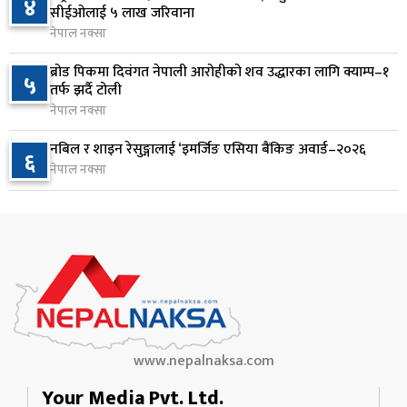
४
सीईओलाई ५ लाख जरिवाना
१ दिन अघि
नेपाल नक्सा
जन्मसिद्ध नागरिकता कडा बनाउने ट्रम्पको नयाँ प्रयास, दुई
९
ब्रोड पिकमा दिवंगत नेपाली आरोहीको शव उद्धारका लागि क्याम्प–१
५
कार्यकारी आदेश जारी
तर्फ झर्दै टोली
१ दिन अघि
नेपाल नक्सा
राप्रपाको निर्णय: बागमती प्रदेश सरकारमा सहभागी नहुने
नबिल र शाइन रेसुङ्गालाई ‘इमर्जिङ एसिया बैंकिङ अवार्ड–२०२६
१०
६
नेपाल नक्सा
१ दिन अघि
www.nepalnaksa.com
Your Media Pvt. Ltd.