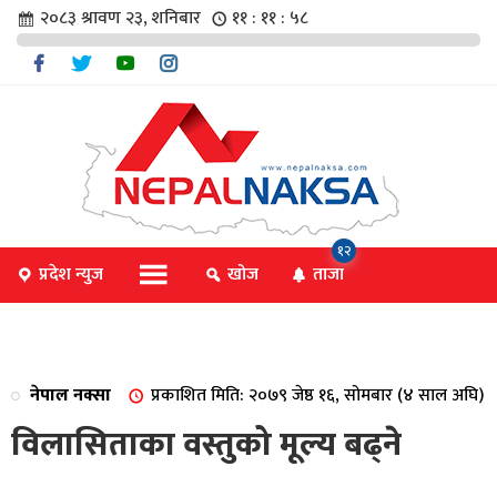
२०८३ श्रावण २३, शनिबार
११ : ११ : ५८
चार
१२
प्रदेश न्युज
खोज
ताजा
िविधि
नेपाल नक्सा
प्रकाशित मिति: २०७९ जेष्ठ १६, सोमबार (४ साल अघि)
िधि
विलासिताका वस्तुको मूल्य बढ्ने