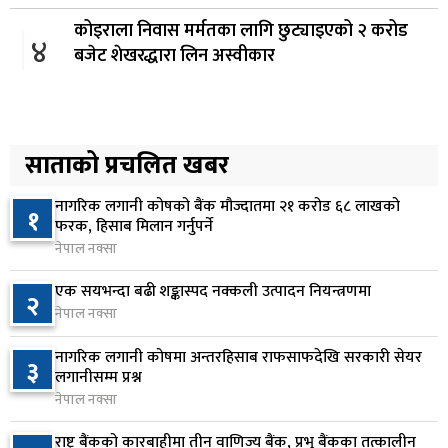
कोइराला निवास मर्मतका लागि छुट्याइएको २ करोड
४
बजेट शेखरद्धारा लिन अस्वीकार
१ दिन अघि
रूकुम पश्चिममा प्रहरीको गाडीले मोटरसाइकललाई
५
ठक्कर दिँदा किशोरको मृत्यु
साताको प्रचलित खबर
१ दिन अघि
नागरिक लगानी कोषको बैंक मौज्दातमा २१ करोड ६८ लाखको
१
प्रतिनिधिसभा बैठक बस्दै , पाँच विधेयक र प्रतिवेदन
फरक, हिसाब मिलान गर्नुपर्ने
६
प्रस्तुत हुने
नेपाल नक्सा
१ दिन अघि
एक सयभन्दा बढी शङ्कास्पद नक्कली उत्पादन नियन्त्रणमा
२
नेपाल नक्सा
आज बस्ने भनिएको राष्ट्रिय सभाको बैठक बुधबारका लागि
७
सर्‍यो
नागरिक लगानी कोषमा अन्तरहिसाब राफसाफदेखि सरकारी सेयर
३
१ दिन अघि
लगानीसम्म प्रश्न
नेपाल नक्सा
वीरगञ्जमा ट्यांकरको सिल खोलेर तेल निकाल्ने सात जना
८
रंगेहात पक्राउ
राष्ट्र बैंकको कारबाहीमा तीन वाणिज्य बैंक, प्रभु बैंकका तत्कालीन