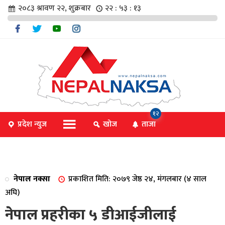
२०८३ श्रावण २२, शुक्रबार
२२ : ५३ : १४
चार
१२
प्रदेश न्युज
खोज
ताजा
िविधि
नेपाल नक्सा
प्रकाशित मिति: २०७९ जेष्ठ २४, मंगलबार (४ साल
िधि
अघि)
नेपाल प्रहरीका ५ डीआईजीलाई