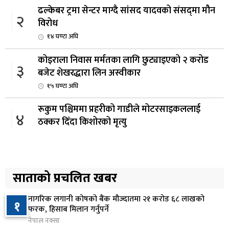
ढल्केबर ट्रमा सेन्टर माग्दै सांसद यादवको संसद्‌मा मौन
२
विरोध
१४ घण्टा अघि
कोइराला निवास मर्मतका लागि छुट्याइएको २ करोड
३
बजेट शेखरद्धारा लिन अस्वीकार
१५ घण्टा अघि
रूकुम पश्चिममा प्रहरीको गाडीले मोटरसाइकललाई
४
ठक्कर दिँदा किशोरको मृत्यु
१६ घण्टा अघि
प्रतिनिधिसभा बैठक बस्दै , पाँच विधेयक र प्रतिवेदन
५
प्रस्तुत हुने
साताको प्रचलित खबर
१६ घण्टा अघि
नागरिक लगानी कोषको बैंक मौज्दातमा २१ करोड ६८ लाखको
१
आज बस्ने भनिएको राष्ट्रिय सभाको बैठक बुधबारका लागि
फरक, हिसाब मिलान गर्नुपर्ने
६
सर्‍यो
नेपाल नक्सा