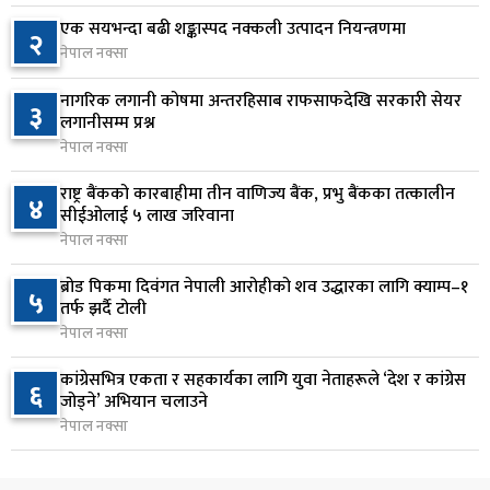
१६ घण्टा अघि
एक सयभन्दा बढी शङ्कास्पद नक्कली उत्पादन नियन्त्रणमा
२
नेपाल नक्सा
वीरगञ्जमा ट्यांकरको सिल खोलेर तेल निकाल्ने सात जना
७
रंगेहात पक्राउ
नागरिक लगानी कोषमा अन्तरहिसाब राफसाफदेखि सरकारी सेयर
३
१६ घण्टा अघि
लगानीसम्म प्रश्न
नेपाल नक्सा
जन्मसिद्ध नागरिकता कडा बनाउने ट्रम्पको नयाँ प्रयास, दुई
८
कार्यकारी आदेश जारी
राष्ट्र बैंकको कारबाहीमा तीन वाणिज्य बैंक, प्रभु बैंकका तत्कालीन
४
सीईओलाई ५ लाख जरिवाना
१७ घण्टा अघि
नेपाल नक्सा
राप्रपाको निर्णय: बागमती प्रदेश सरकारमा सहभागी नहुने
९
ब्रोड पिकमा दिवंगत नेपाली आरोहीको शव उद्धारका लागि क्याम्प–१
५
१७ घण्टा अघि
तर्फ झर्दै टोली
नेपाल नक्सा
२५० रुपैयाँको सामान किन्दा कञ्चनपुरका उपभोक्ताले
१०
कांग्रेसभित्र एकता र सहकार्यका लागि युवा नेताहरूले ‘देश र कांग्रेस
६
जिते १० लाख
जोड्ने’ अभियान चलाउने
१७ घण्टा अघि
नेपाल नक्सा