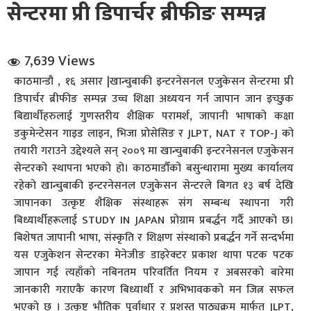
सेन्टरमा प्री डिपार्चर ब्रीफीङ सम्पन्न
7,639 Views
काठमान्डौ , १६ असार |खान्चुबाकी इन्टरनेसनल एजुकेसन सेन्टरमा प्री
डिपार्चर ब्रीफीङ सम्पन्न उच्च शिक्षा अध्ययन गर्न जापान जान इच्छुक
बिद्यार्थीहरुलाई गुणस्तरीय शैक्षिक परामर्श, जापानी भाषाको कक्षा
धि संवाद
डकुमेन्टेसन गाइड लाइन, भिजा प्रोसेसिङ र JLPT, NAT र TOP-J को
तयारी गराउने उद्देश्यले सन् २००९ मा खान्चुबाकी इन्टरनेसनल एजुकेसन
सञ्जालबाट
सेन्टरको स्थापना भएको हो। काठमाडौँको बसुन्धारामा मुख्य कार्यालय
रहेको खान्चुबाकी इन्टरनेसनल एजुकेसन सेन्टरले बिगत १३ बर्ष देखि
जापानका उत्कृष्ट शैक्षिक संस्थाहरू संग सम्बन्ध स्थापना गरी
बिध्यार्थीहरूलाई STUDY IN JAPAN प्रोग्राम प्रबर्द्धन गर्दै आएको छ।
बिशेषत जापानी भाषा, संस्कृति र शिक्षण संस्थाको प्रबर्द्धन गर्ने सन्दर्भमा
यस एजुकेशन सेन्टरका मेनेजीङ डाइरेक्टर प्रकाश थापा पटक पटक
जापान गई त्यहाँको नबिनतम परिवर्तित नियम र अबसरको बारेमा
जानकारी गराएकै कारण बिध्यार्थी र अभिभावकको मन जित्न सफल
भएको छ । उत्कृष्ट भौतिक पूर्वाधार र प्रशस्त पाठ्यक्रम मार्फत JLPT,