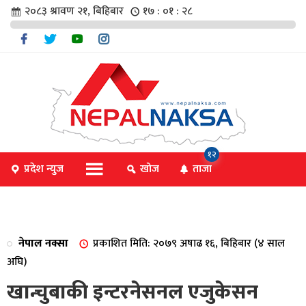
२०८३ श्रावण २१, बिहिबार
१७ : ०१ : २८
चार
१२
प्रदेश न्युज
खोज
ताजा
िविधि
नेपाल नक्सा
प्रकाशित मिति: २०७९ अषाढ १६, बिहिबार (४ साल
िधि
अघि)
खान्चुबाकी इन्टरनेसनल एजुकेसन