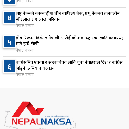
१ दिन अघि
नेपाल नक्सा
सुनसरी र सिरहाका घटनाका पीडितलाई राहत र उपचार
राष्ट्र बैंकको कारबाहीमा तीन वाणिज्य बैंक, प्रभु बैंकका तत्कालीन
४
८
सीईओलाई ५ लाख जरिवाना
दिने सरकारको निर्णय
नेपाल नक्सा
१ दिन अघि
ब्रोड पिकमा दिवंगत नेपाली आरोहीको शव उद्धारका लागि क्याम्प–१
५
कृषि क्षेत्रलाई आत्मनिर्भर बनाउने लक्ष्यसहित राष्ट्रिय कृषि
तर्फ झर्दै टोली
९
नीति २०८३ जारी
नेपाल नक्सा
१ दिन अघि
कांग्रेसभित्र एकता र सहकार्यका लागि युवा नेताहरूले ‘देश र कांग्रेस
६
जोड्ने’ अभियान चलाउने
नेपाल टेलिकमले बक्यौता महसुलमा जरिवाना छुट दिने
१०
नेपाल नक्सा
१ दिन अघि