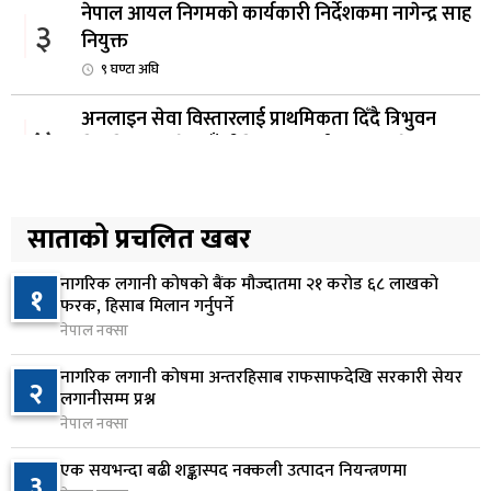
नेपाल आयल निगमको कार्यकारी निर्देशकमा नागेन्द्र साह
३
नियुक्त
९ घण्टा अघि
अनलाइन सेवा विस्तारलाई प्राथमिकता दिँदै त्रिभुवन
४
विश्वविद्यालयले नयाँ नीति तथा कार्यक्रम ल्याउने
१0 घण्टा अघि
सरकारद्वारा राष्ट्रसेवक कर्मचारीको नयाँ तलबमान
साताको प्रचलित खबर
५
स्वीकृत, न्यूनतम तलब २८ हजार ९८४ रुपैयाँ
११ घण्टा अघि
नागरिक लगानी कोषको बैंक मौज्दातमा २१ करोड ६८ लाखको
१
फरक, हिसाब मिलान गर्नुपर्ने
सिद्धबाबा सुरुङ निर्माणमा ३ अर्ब १ करोड खर्च, २०८३
नेपाल नक्सा
६
फागुनको समयसीमा
नागरिक लगानी कोषमा अन्तरहिसाब राफसाफदेखि सरकारी सेयर
२
१७ घण्टा अघि
लगानीसम्म प्रश्न
नेपाल नक्सा
निम्सदाइसहित चार पर्वतारोहीको शव बेस क्याम्पमा
७
ल्याइयो
एक सयभन्दा बढी शङ्कास्पद नक्कली उत्पादन नियन्त्रणमा
३