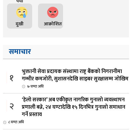
पर्यो
दुखी
आक्रोशित
समाचार
भुक्तानी सेवा प्रदायक संस्थामा राष्ट्र बैंकको निगरानीमा
१
गम्भीर कमजोरी, सुशासनदेखि साइबर सुरक्षासम्म जोखिम
७ घण्टा अघि
‘हेलो सरकार’ अब एकीकृत नागरिक गुनासो व्यवस्थापन
२
प्रणाली बन्ने, २४ घण्टादेखि १५ दिनभित्र गुनासो समाधान
गर्ने प्रस्ताव
८ घण्टा अघि