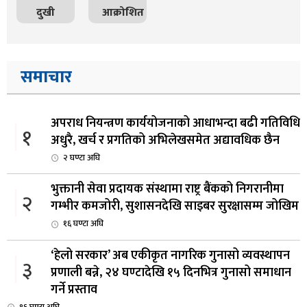
दुखी
आक्रोशित
समाचार
अपराध नियन्त्रण कार्ययोजनाको आधाभन्दा बढी गतिविधि
१
अधुरै, खर्च र प्रगतिको अभिलेखसमेत अद्यावधिक छैन
२ घण्टा अघि
भुक्तानी सेवा प्रदायक संस्थामा राष्ट्र बैंकको निगरानीमा
२
गम्भीर कमजोरी, सुशासनदेखि साइबर सुरक्षासम्म जोखिम
१६ घण्टा अघि
‘हेलो सरकार’ अब एकीकृत नागरिक गुनासो व्यवस्थापन
३
प्रणाली बन्ने, २४ घण्टादेखि १५ दिनभित्र गुनासो समाधान
गर्ने प्रस्ताव
१६ घण्टा अघि