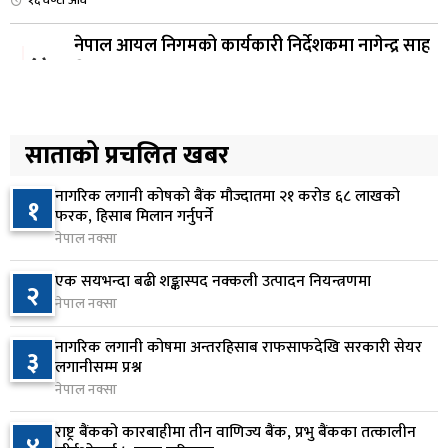
नेपाल आयल निगमको कार्यकारी निर्देशकमा नागेन्द्र साह
४
नियुक्त
१७ घण्टा अघि
अनलाइन सेवा विस्तारलाई प्राथमिकता दिँदै त्रिभुवन
साताको प्रचलित खबर
५
विश्वविद्यालयले नयाँ नीति तथा कार्यक्रम ल्याउने
१८ घण्टा अघि
नागरिक लगानी कोषको बैंक मौज्दातमा २१ करोड ६८ लाखको
१
फरक, हिसाब मिलान गर्नुपर्ने
सरकारद्वारा राष्ट्रसेवक कर्मचारीको नयाँ तलबमान
नेपाल नक्सा
६
स्वीकृत, न्यूनतम तलब २८ हजार ९८४ रुपैयाँ
एक सयभन्दा बढी शङ्कास्पद नक्कली उत्पादन नियन्त्रणमा
२
१९ घण्टा अघि
नेपाल नक्सा
सिद्धबाबा सुरुङ निर्माणमा ३ अर्ब १ करोड खर्च, २०८३
७
नागरिक लगानी कोषमा अन्तरहिसाब राफसाफदेखि सरकारी सेयर
३
फागुनको समयसीमा
लगानीसम्म प्रश्न
१ दिन अघि
नेपाल नक्सा
निम्सदाइसहित चार पर्वतारोहीको शव बेस क्याम्पमा
राष्ट्र बैंकको कारबाहीमा तीन वाणिज्य बैंक, प्रभु बैंकका तत्कालीन