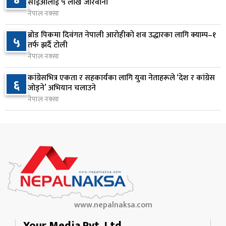
४
८
सीईओलाई ५ लाख जरिवाना
ल्याइयो
नेपाल नक्सा
१ दिन अघि
ब्रोड पिकमा दिवंगत नेपाली आरोहीको शव उद्धारका लागि क्याम्प–१
५
सुनसरी र सिरहाका घटनाका पीडितलाई राहत र उपचार
तर्फ झर्दै टोली
९
दिने सरकारको निर्णय
नेपाल नक्सा
१ दिन अघि
कांग्रेसभित्र एकता र सहकार्यका लागि युवा नेताहरूले ‘देश र कांग्रेस
६
जोड्ने’ अभियान चलाउने
कृषि क्षेत्रलाई आत्मनिर्भर बनाउने लक्ष्यसहित राष्ट्रिय कृषि
१०
नेपाल नक्सा
नीति २०८३ जारी
१ दिन अघि
www.nepalnaksa.com
Your Media Pvt. Ltd.