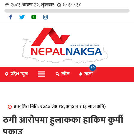
२०८३ श्रावण २२, शुक्रबार
१ : १८ : ३८
चार
१२
प्रदेश न्युज
खोज
ताजा
िविधि
प्रकाशित मिति: २०८० जेष्ठ १४, आईतबार (३ साल अघि)
िधि
ठगी आरोपमा हुलाकका हाकिम कुर्मी
पक्राउ