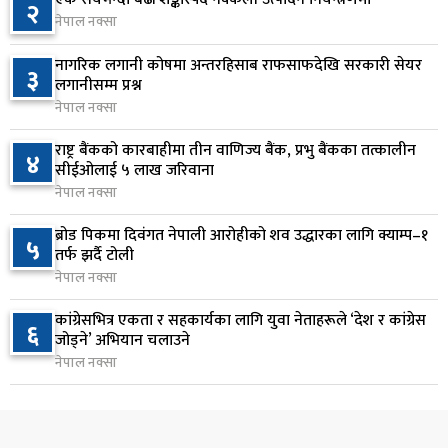
२
२१ घण्टा अघि
नेपाल नक्सा
सिद्धबाबा सुरुङ निर्माणमा ३ अर्ब १ करोड खर्च, २०८३
७
नागरिक लगानी कोषमा अन्तरहिसाब राफसाफदेखि सरकारी सेयर
३
फागुनको समयसीमा
लगानीसम्म प्रश्न
१ दिन अघि
नेपाल नक्सा
निम्सदाइसहित चार पर्वतारोहीको शव बेस क्याम्पमा
राष्ट्र बैंकको कारबाहीमा तीन वाणिज्य बैंक, प्रभु बैंकका तत्कालीन
४
८
सीईओलाई ५ लाख जरिवाना
ल्याइयो
नेपाल नक्सा
१ दिन अघि
ब्रोड पिकमा दिवंगत नेपाली आरोहीको शव उद्धारका लागि क्याम्प–१
५
सुनसरी र सिरहाका घटनाका पीडितलाई राहत र उपचार
तर्फ झर्दै टोली
९
दिने सरकारको निर्णय
नेपाल नक्सा
१ दिन अघि
कांग्रेसभित्र एकता र सहकार्यका लागि युवा नेताहरूले ‘देश र कांग्रेस
६
जोड्ने’ अभियान चलाउने
कृषि क्षेत्रलाई आत्मनिर्भर बनाउने लक्ष्यसहित राष्ट्रिय कृषि
१०
नेपाल नक्सा
नीति २०८३ जारी
१ दिन अघि