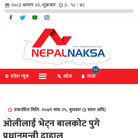
२०८३ श्रावण २२, शुक्रबार
३ : ५८ : ४९
चार
१२
प्रदेश न्युज
खोज
ताजा
िविधि
प्रकाशित मिति: २०७९ माघ २५, बुधबार (३ साल अघि)
िधि
ओलीलाई भेट्न बालकोट पुगे
प्रधानमन्त्री दाहाल