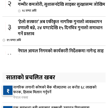
२
गम्भीर कमजोरी, सुशासनदेखि साइबर सुरक्षासम्म जोखिम
१८ घण्टा अघि
‘हेलो सरकार’ अब एकीकृत नागरिक गुनासो व्यवस्थापन
३
प्रणाली बन्ने, २४ घण्टादेखि १५ दिनभित्र गुनासो समाधान
गर्ने प्रस्ताव
१९ घण्टा अघि
नेपाल आयल निगमको कार्यकारी निर्देशकमा नागेन्द्र साह
४
नियुक्त
२0 घण्टा अघि
अनलाइन सेवा विस्तारलाई प्राथमिकता दिँदै त्रिभुवन
साताको प्रचलित खबर
५
विश्वविद्यालयले नयाँ नीति तथा कार्यक्रम ल्याउने
२१ घण्टा अघि
नागरिक लगानी कोषको बैंक मौज्दातमा २१ करोड ६८ लाखको
१
फरक, हिसाब मिलान गर्नुपर्ने
सरकारद्वारा राष्ट्रसेवक कर्मचारीको नयाँ तलबमान
नेपाल नक्सा
६
स्वीकृत, न्यूनतम तलब २८ हजार ९८४ रुपैयाँ
एक सयभन्दा बढी शङ्कास्पद नक्कली उत्पादन नियन्त्रणमा