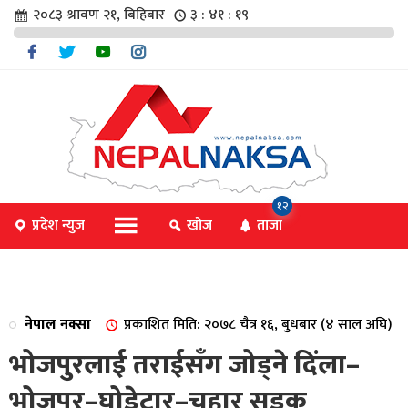
२०८३ श्रावण २१, बिहिबार
३ : ४१ : १९
चार
१२
प्रदेश न्युज
खोज
ताजा
िविधि
नेपाल नक्सा
प्रकाशित मिति: २०७८ चैत्र १६, बुधबार (४ साल अघि)
िधि
भोजपुरलाई तराईसँग जोड्ने दिंला–
भोजपुर–घोडेटार–चुहार सडक