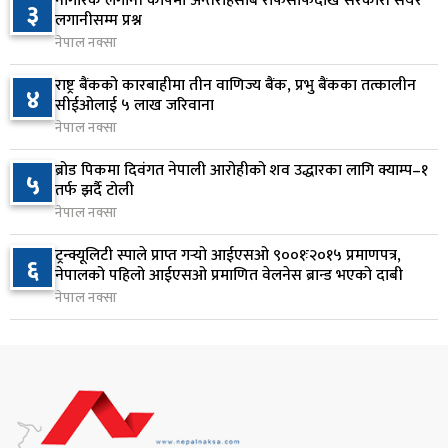
नागरिक लगानी कोषमा अन्तरहिसाब राफसाफदेखि सरकारी सेयर
२१ घण्टा अघि
३
लगानीसम्म प्रश्न
नेपाल नक्सा
राष्ट्र बैंकलाई अर्थमन्त्री वाग्लेको आग्रह: नियामक मात्र
८
होइन, आर्थिक विकासको सहयात्री बन्नुस्
राष्ट्र बैंकको कारबाहीमा तीन वाणिज्य बैंक, प्रभु बैंकका तत्कालीन
४
२१ घण्टा अघि
सीईओलाई ५ लाख जरिवाना
नेपाल नक्सा
स्पेस–एक्सको रकेटको भाग आज चन्द्रमासँग ठोक्किँदै
९
ब्रोड पिकमा दिवंगत नेपाली आरोहीको शव उद्धारका लागि क्याम्प–१
२१ घण्टा अघि
५
तर्फ झर्दै टोली
नेपाल नक्सा
एभरेस्ट बैंकको खुद नाफा ४.७५ प्रतिशतले बढ्यो
१०
ट्रन्क्यूलिटी स्पाले प्राप्त गर्‍यो आईएसओ ९००१ः२०१५ प्रमाणपत्र,
२२ घण्टा अघि
६
नेपालको पहिलो आईएसओ प्रमाणित वेलनेस ब्रान्ड भएको दाबी
नेपाल नक्सा