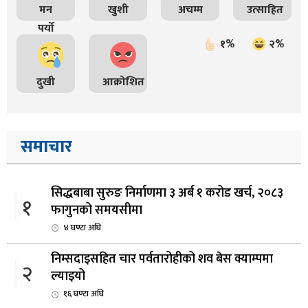
मन
खुशी
अचम्म
उत्साहित
पर्यो
१%
२%
दुखी
आक्रोशित
समाचार
सिद्धबाबा सुरुङ निर्माणमा ३ अर्ब १ करोड खर्च, २०८३
१
फागुनको समयसीमा
४ घण्टा अघि
निम्सदाइसहित चार पर्वतारोहीको शव बेस क्याम्पमा
२
ल्याइयो
१६ घण्टा अघि