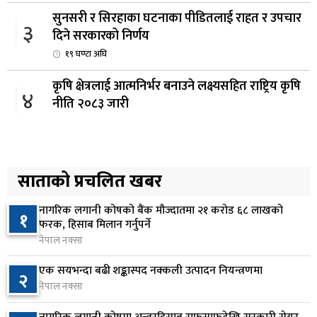
सुनसरी र सिरहाका घटनाका पीडितलाई राहत र उपचार
३
दिने सरकारको निर्णय
१९ घण्टा अघि
कृषि क्षेत्रलाई आत्मनिर्भर बनाउने लक्ष्यसहित राष्ट्रिय कृषि
४
नीति २०८३ जारी
२0 घण्टा अघि
नेपाल टेलिकमले बक्यौता महसुलमा जरिवाना छुट दिने
५
२0 घण्टा अघि
साताको प्रचलित खबर
नागरिक लगानी कोषको बैंक मौज्दातमा २१ करोड ६८ लाखको
नेपाल फार्मेसी परिषद्को अध्यक्षमा डा. कादिर आलम
१
६
फरक, हिसाब मिलान गर्नुपर्ने
नियुक्त
नेपाल नक्सा
२१ घण्टा अघि
एक सयभन्दा बढी शङ्कास्पद नक्कली उत्पादन नियन्त्रणमा
२
नबिल बैंकको नाफा ३३.५० प्रतिशतले बढ्यो, लाभांश
नेपाल नक्सा
७
क्षमता १९.१० प्रतिशत