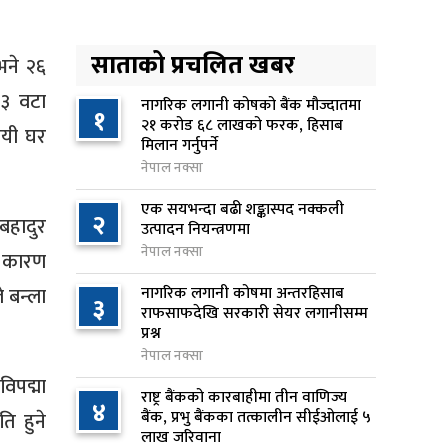
किशोरको मृत्यु
१३ घण्टा अघि
साताको प्रचलित खबर
भने २६
प्रतिनिधिसभा बैठक बस्दै , पाँच
५
३३ वटा
विधेयक र प्रतिवेदन प्रस्तुत हुने
नागरिक लगानी कोषको बैंक मौज्दातमा
१
२१ करोड ६८ लाखको फरक, हिसाब
१४ घण्टा अघि
ायी घर
मिलान गर्नुपर्ने
नेपाल नक्सा
आज बस्ने भनिएको राष्ट्रिय सभाको
६
बैठक बुधबारका लागि सर्‍यो
एक सयभन्दा बढी शङ्कास्पद नक्कली
२
बहादुर
१४ घण्टा अघि
उत्पादन नियन्त्रणमा
नेपाल नक्सा
ै कारण
वीरगञ्जमा ट्यांकरको सिल खोलेर तेल
७
 बन्ला
नागरिक लगानी कोषमा अन्तरहिसाब
निकाल्ने सात जना रंगेहात पक्राउ
३
राफसाफदेखि सरकारी सेयर लगानीसम्म
१४ घण्टा अघि
प्रश्न
नेपाल नक्सा
जन्मसिद्ध नागरिकता कडा बनाउने
८
िपद्मा
ट्रम्पको नयाँ प्रयास, दुई कार्यकारी
राष्ट्र बैंकको कारबाहीमा तीन वाणिज्य
४
आदेश जारी
बैंक, प्रभु बैंकका तत्कालीन सीईओलाई ५
ि हुने
लाख जरिवाना
१४ घण्टा अघि