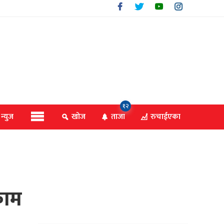
१२
 न्युज
खोज
ताजा
रुचाईएका
काम