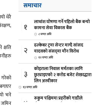
समाचार
ो धेरै
लाभांश घोषणा गर्ने पहिलो बैंक बन्यो
१
ंरक्षण,
कामना सेवा विकास बैंक
८ घण्टा अघि
ढल्केबर ट्रमा सेन्टर माग्दै सांसद
 क्षति
२
यादवको संसद्‌मा मौन विरोध
उनीहरु
१२ घण्टा अघि
कोइराला निवास मर्मतका लागि
३
छुट्याइएको २ करोड बजेट शेखरद्धारा
 गरेको
लिन अस्वीकार
 बगाएर
१३ घण्टा अघि
यो भने
रूकुम पश्चिममा प्रहरीको गाडीले
४
ो जमिन
मोटरसाइकललाई ठक्कर दिँदा