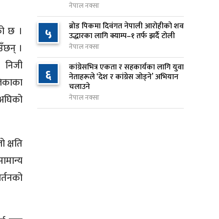
नेपाल नक्सा
राप्रपाको निर्णय: बागमती प्रदेश
९
ब्रोड पिकमा दिवंगत नेपाली आरोहीको शव
को छ ।
५
सरकारमा सहभागी नहुने
उद्धारका लागि क्याम्प–१ तर्फ झर्दै टोली
१४ घण्टा अघि
ँछन् ।
नेपाल नक्सा
। निजी
२५० रुपैयाँको सामान किन्दा
कांग्रेसभित्र एकता र सहकार्यका लागि युवा
१०
६
नेताहरूले ‘देश र कांग्रेस जोड्ने’ अभियान
कञ्चनपुरका उपभोक्ताले जिते १०
लिकाका
चलाउने
लाख
सअघिको
नेपाल नक्सा
१४ घण्टा अघि
ो क्षति
ामान्य
र्तनको