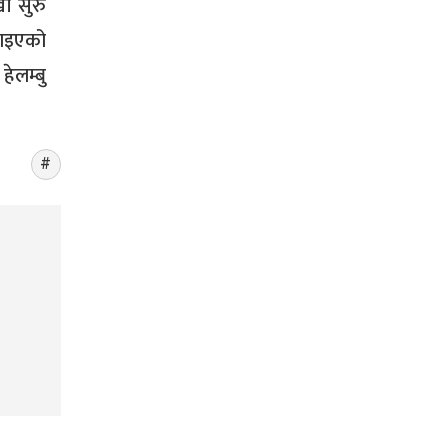
ा सुरु
नाइएको
ेलम्बु