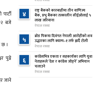
नेपाल नक्सा
जन्मसिद्ध नागरिकता कडा बनाउने
८
ट्रम्पको नयाँ प्रयास, दुई कार्यकारी
राष्ट्र बैंकको कारबाहीमा तीन वाणिज्य
४
 पार्टी
आदेश जारी
बैंक, प्रभु बैंकका तत्कालीन सीईओलाई ५
लाख जरिवाना
१२ बजे
५ घण्टा अघि
नेपाल नक्सा
राप्रपाको निर्णय: बागमती प्रदेश
९
ब्रोड पिकमा दिवंगत नेपाली आरोहीको शव
५
सरकारमा सहभागी नहुने
उद्धारका लागि क्याम्प–१ तर्फ झर्दै टोली
ो छ ।
५ घण्टा अघि
नेपाल नक्सा
२५० रुपैयाँको सामान किन्दा
कांग्रेसभित्र एकता र सहकार्यका लागि युवा
 पुग्ने
१०
६
नेताहरूले ‘देश र कांग्रेस जोड्ने’ अभियान
कञ्चनपुरका उपभोक्ताले जिते १०
चलाउने
लाख
नेपाल नक्सा
६ घण्टा अघि
वर जाने