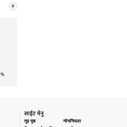
१%
साईट मेनु
गृह पृष्ठ
गोपनियता