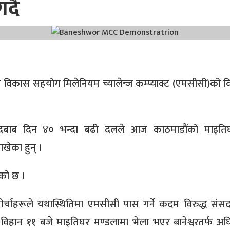
्दै
विकास सहयोग मिलेनियम च्यालेन्ज कम्प्याक्ट (एमसीसी)को व
 दबाब दिन ४० भन्दा बढी दलले आज काठमाडौंको माइतिघ
ाखेका हुन् ।
एको छ ।
ोर्चाहरूले यथास्थितिमा एमसीसी पास गर्ने कदम विरुद्ध सं
क्रम विहान ११ बजे माइतिघर मण्डलामा भेला भएर बानेश्वरतर्फ अघ