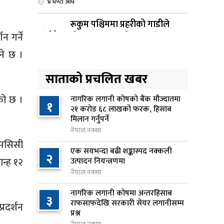
४ घण्टा अघि
रूकुम पश्चिममा प्रहरीको गाडीले
४
 गर्ने
मोटरसाइकललाई ठक्कर दिँदा
किशोरको मृत्यु
िने छ ।
५ घण्टा अघि
साताको प्रचलित खबर
प्रतिनिधिसभा बैठक बस्दै , पाँच
५
विधेयक र प्रतिवेदन प्रस्तुत हुने
को छ ।
नागरिक लगानी कोषको बैंक मौज्दातमा
१
२१ करोड ६८ लाखको फरक, हिसाब
५ घण्टा अघि
मिलान गर्नुपर्ने
नेपाल नक्सा
आज बस्ने भनिएको राष्ट्रिय सभाको
६
 एमसिसी
बैठक बुधबारका लागि सर्‍यो
एक सयभन्दा बढी शङ्कास्पद नक्कली
२
५ घण्टा अघि
ान्ह १२
उत्पादन नियन्त्रणमा
नेपाल नक्सा
वीरगञ्जमा ट्यांकरको सिल खोलेर तेल
७
नागरिक लगानी कोषमा अन्तरहिसाब
निकाल्ने सात जना रंगेहात पक्राउ
३
राफसाफदेखि सरकारी सेयर लगानीसम्म
्रदर्शन
५ घण्टा अघि
प्रश्न