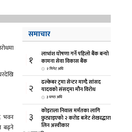
समाचार
िरोधमा
लाभांश घोषणा गर्ने पहिलो बैंक बन्यो
१
कामना सेवा विकास बैंक
२ मिनेट अघि
रदेखि
ढल्केबर ट्रमा सेन्टर माग्दै सांसद
२
यादवको संसद्‌मा मौन विरोध
३ घण्टा अघि
कोइराला निवास मर्मतका लागि
३
सद भवन
छुट्याइएको २ करोड बजेट शेखरद्धारा
लिन अस्वीकार
ि बढ्ने