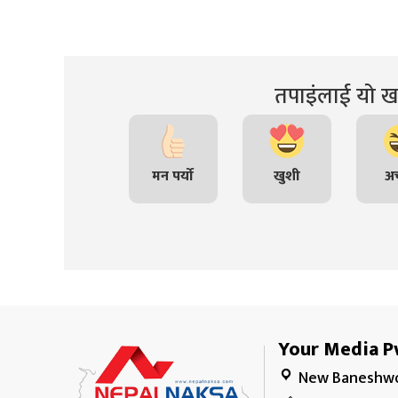
तपाइंलाई यो खब
मन पर्यो
खुशी
अच
Your Media Pv
New Baneshwo