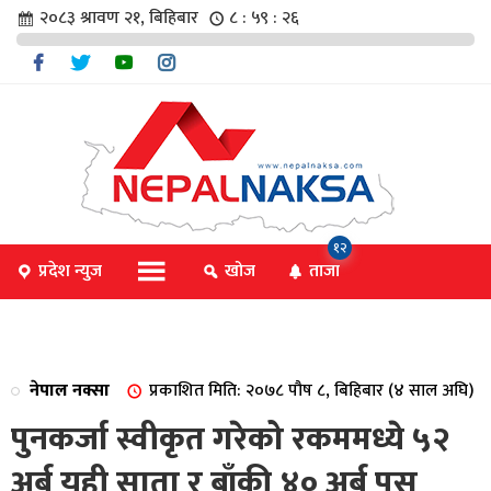
२०८३ श्रावण २१, बिहिबार
८ : ५९ : २६
चार
१२
प्रदेश न्युज
खोज
ताजा
िविधि
नेपाल नक्सा
प्रकाशित मिति: २०७८ पौष ८, बिहिबार (४ साल अघि)
िधि
पुनकर्जा स्वीकृत गरेको रकममध्ये ५२
अर्ब यही साता र बाँकी ४० अर्ब पुस