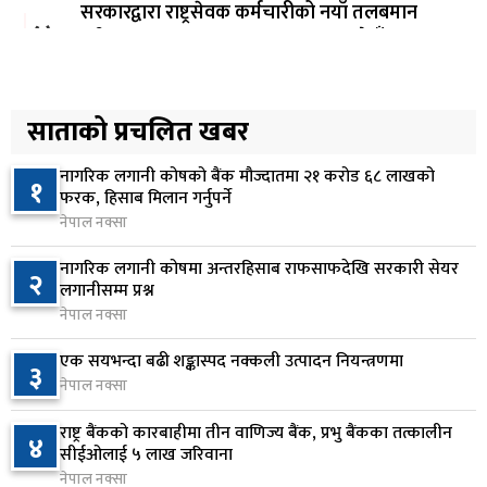
सरकारद्वारा राष्ट्रसेवक कर्मचारीको नयाँ तलबमान
४
स्वीकृत, न्यूनतम तलब २८ हजार ९८४ रुपैयाँ
२ घण्टा अघि
सिद्धबाबा सुरुङ निर्माणमा ३ अर्ब १ करोड खर्च, २०८३
साताको प्रचलित खबर
५
फागुनको समयसीमा
९ घण्टा अघि
नागरिक लगानी कोषको बैंक मौज्दातमा २१ करोड ६८ लाखको
१
फरक, हिसाब मिलान गर्नुपर्ने
निम्सदाइसहित चार पर्वतारोहीको शव बेस क्याम्पमा
नेपाल नक्सा
६
ल्याइयो
नागरिक लगानी कोषमा अन्तरहिसाब राफसाफदेखि सरकारी सेयर
२
२१ घण्टा अघि
लगानीसम्म प्रश्न
नेपाल नक्सा
सुनसरी र सिरहाका घटनाका पीडितलाई राहत र उपचार
७
दिने सरकारको निर्णय
एक सयभन्दा बढी शङ्कास्पद नक्कली उत्पादन नियन्त्रणमा
३
१ दिन अघि
नेपाल नक्सा
कृषि क्षेत्रलाई आत्मनिर्भर बनाउने लक्ष्यसहित राष्ट्रिय कृषि
राष्ट्र बैंकको कारबाहीमा तीन वाणिज्य बैंक, प्रभु बैंकका तत्कालीन
४
८
सीईओलाई ५ लाख जरिवाना
नीति २०८३ जारी
नेपाल नक्सा