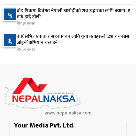
१ दिन अघि
ब्रोड पिकमा दिवंगत नेपाली आरोहीको शव उद्धारका लागि क्याम्प–१
५
नेपाल टेलिकमले बक्यौता महसुलमा जरिवाना छुट दिने
तर्फ झर्दै टोली
९
१ दिन अघि
नेपाल नक्सा
कांग्रेसभित्र एकता र सहकार्यका लागि युवा नेताहरूले ‘देश र कांग्रेस
६
नेपाल फार्मेसी परिषद्को अध्यक्षमा डा. कादिर आलम
जोड्ने’ अभियान चलाउने
१०
नियुक्त
नेपाल नक्सा
१ दिन अघि
www.nepalnaksa.com
Your Media Pvt. Ltd.