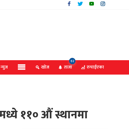
१२
 न्युज
खोज
ताजा
रुचाईएका
ेशमध्ये ११० औं स्थानमा