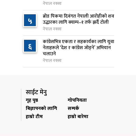
नेपाल नक्सा
जन्मसिद्ध नागरिकता कडा बनाउने
९
ब्रोड पिकमा दिवंगत नेपाली आरोहीको शव
५
ट्रम्पको नयाँ प्रयास, दुई कार्यकारी
उद्धारका लागि क्याम्प–१ तर्फ झर्दै टोली
आदेश जारी
नेपाल नक्सा
१ दिन अघि
कांग्रेसभित्र एकता र सहकार्यका लागि युवा
६
नेताहरूले ‘देश र कांग्रेस जोड्ने’ अभियान
राप्रपाको निर्णय: बागमती प्रदेश
१०
चलाउने
सरकारमा सहभागी नहुने
नेपाल नक्सा
१ दिन अघि
साईट मेनु
गृह पृष्ठ
गोपनियता
बिज्ञापनको लागि
सम्पर्क
हाम्रो टीम
हाम्रो बारेमा