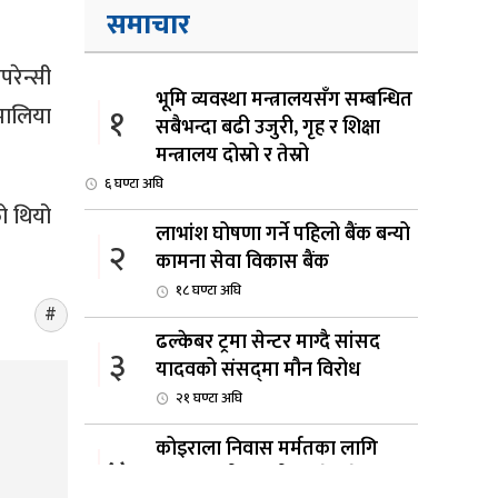
समाचार
परेन्सी
भूमि व्यवस्था मन्त्रालयसँग सम्बन्धित
१
ोमालिया
सबैभन्दा बढी उजुरी, गृह र शिक्षा
मन्त्रालय दोस्रो र तेस्रो
६ घण्टा अघि
को थियो
लाभांश घोषणा गर्ने पहिलो बैंक बन्यो
२
कामना सेवा विकास बैंक
१८ घण्टा अघि
ढल्केबर ट्रमा सेन्टर माग्दै सांसद
३
यादवको संसद्‌मा मौन विरोध
२१ घण्टा अघि
कोइराला निवास मर्मतका लागि
४
छुट्याइएको २ करोड बजेट शेखरद्धारा