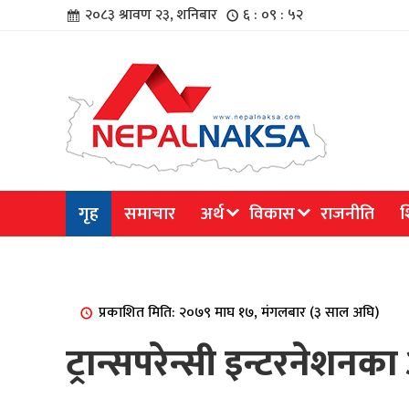
२०८३ श्रावण २३, शनिबार
६ : ०९ : ५२
चार
गृह
समाचार
अर्थ
विकास
राजनीति
श
िविधि
प्रकाशित मिति: २०७९ माघ १७, मंगलबार (३ साल अघि)
ट्रान्सपरेन्सी इन्टरनेशनका
िधि