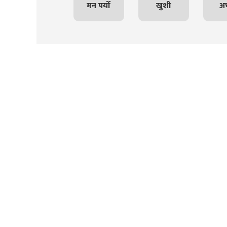
मन पर्यो
खुशी
अच