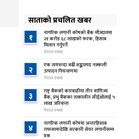
लिन अस्वीकार
२३ घण्टा अघि
साताको प्रचलित खबर
रूकुम पश्चिममा प्रहरीको गाडीले
५
मोटरसाइकललाई ठक्कर दिँदा
नागरिक लगानी कोषको बैंक मौज्दातमा
१
२१ करोड ६८ लाखको फरक, हिसाब
किशोरको मृत्यु
मिलान गर्नुपर्ने
२३ घण्टा अघि
नेपाल नक्सा
प्रतिनिधिसभा बैठक बस्दै , पाँच
एक सयभन्दा बढी शङ्कास्पद नक्कली
६
२
विधेयक र प्रतिवेदन प्रस्तुत हुने
उत्पादन नियन्त्रणमा
२३ घण्टा अघि
नेपाल नक्सा
राष्ट्र बैंकको कारबाहीमा तीन वाणिज्य
आज बस्ने भनिएको राष्ट्रिय सभाको
३
७
बैंक, प्रभु बैंकका तत्कालीन सीईओलाई ५
बैठक बुधबारका लागि सर्‍यो
लाख जरिवाना
१ दिन अघि
नेपाल नक्सा
वीरगञ्जमा ट्यांकरको सिल खोलेर तेल
नागरिक लगानी कोषमा अन्तरहिसाब
८
४
निकाल्ने सात जना रंगेहात पक्राउ
राफसाफदेखि सरकारी सेयर लगानीसम्म
प्रश्न
१ दिन अघि