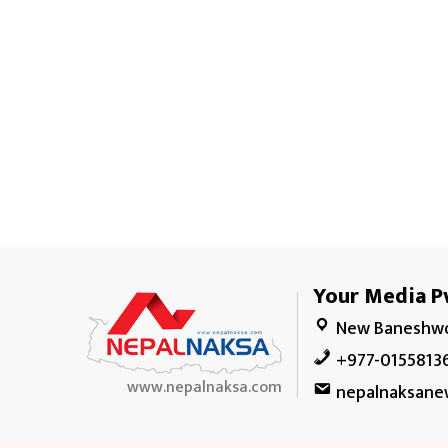
Your Media Pv
New Baneshwo
+977-0155813
www.nepalnaksa.com
nepalnaksane