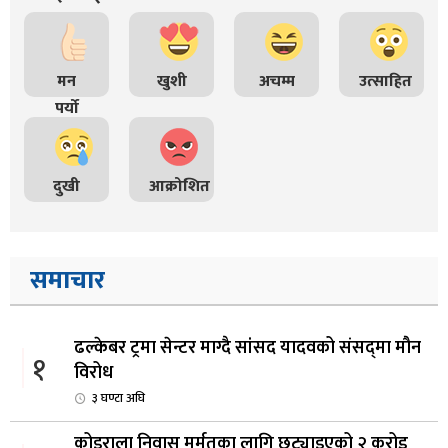
मन
खुशी
अचम्म
उत्साहित
पर्यो
दुखी
आक्रोशित
समाचार
ढल्केबर ट्रमा सेन्टर माग्दै सांसद यादवको संसद्‌मा मौन
१
विरोध
३ घण्टा अघि
कोइराला निवास मर्मतका लागि छुट्याइएको २ करोड