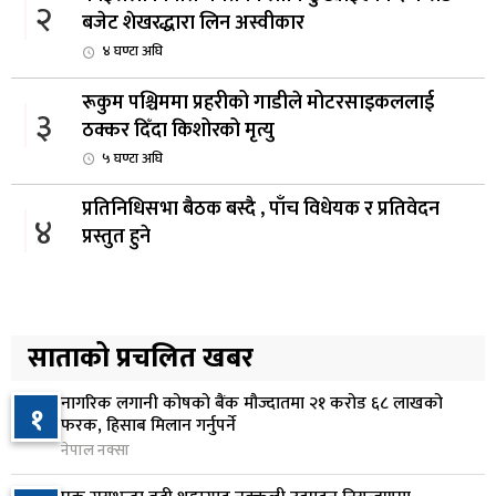
२
बजेट शेखरद्धारा लिन अस्वीकार
४ घण्टा अघि
रूकुम पश्चिममा प्रहरीको गाडीले मोटरसाइकललाई
३
ठक्कर दिँदा किशोरको मृत्यु
५ घण्टा अघि
प्रतिनिधिसभा बैठक बस्दै , पाँच विधेयक र प्रतिवेदन
४
प्रस्तुत हुने
५ घण्टा अघि
आज बस्ने भनिएको राष्ट्रिय सभाको बैठक बुधबारका लागि
५
सर्‍यो
साताको प्रचलित खबर
५ घण्टा अघि
नागरिक लगानी कोषको बैंक मौज्दातमा २१ करोड ६८ लाखको
१
वीरगञ्जमा ट्यांकरको सिल खोलेर तेल निकाल्ने सात जना
फरक, हिसाब मिलान गर्नुपर्ने
६
रंगेहात पक्राउ
नेपाल नक्सा
५ घण्टा अघि