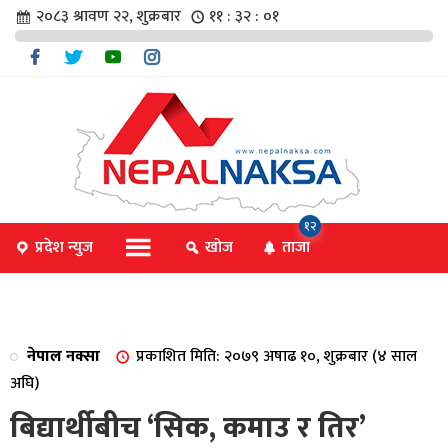
२०८३ श्रावण २२, शुक्रबार
११ : ३२ : ०१
चार
१२
प्रदेश न्युज
खोज
ताजा
िविधि
नेपाल नक्सा
प्रकाशित मिति: २०७९ अषाढ १०, शुक्रबार (४ साल
िधि
अघि)
बिद्यार्थीबीच ‘सिक, कमाउ र तिर’