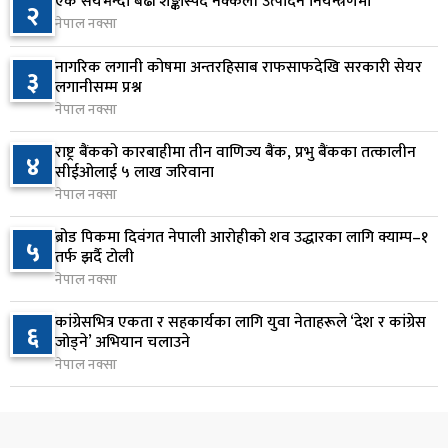
एक सयभन्दा बढी शङ्कास्पद नक्कली उत्पादन नियन्त्रणमा
२
नेपाल नक्सा
जन्मसिद्ध नागरिकता कडा बनाउने ट्रम्पको नयाँ प्रयास, दुई
७
कार्यकारी आदेश जारी
नागरिक लगानी कोषमा अन्तरहिसाब राफसाफदेखि सरकारी सेयर
३
५ घण्टा अघि
लगानीसम्म प्रश्न
नेपाल नक्सा
राप्रपाको निर्णय: बागमती प्रदेश सरकारमा सहभागी नहुने
८
राष्ट्र बैंकको कारबाहीमा तीन वाणिज्य बैंक, प्रभु बैंकका तत्कालीन
५ घण्टा अघि
४
सीईओलाई ५ लाख जरिवाना
नेपाल नक्सा
२५० रुपैयाँको सामान किन्दा कञ्चनपुरका उपभोक्ताले
९
जिते १० लाख
ब्रोड पिकमा दिवंगत नेपाली आरोहीको शव उद्धारका लागि क्याम्प–१
५
तर्फ झर्दै टोली
६ घण्टा अघि
नेपाल नक्सा
माछापुच्छ्रे बैंकको ‘एम–स्मार्ट’बाटै करदाता प्रोत्साहन
१०
कांग्रेसभित्र एकता र सहकार्यका लागि युवा नेताहरूले ‘देश र कांग्रेस
६
उपहार कार्यक्रममा सहभागी हुने सुविधा
जोड्ने’ अभियान चलाउने
६ घण्टा अघि
नेपाल नक्सा