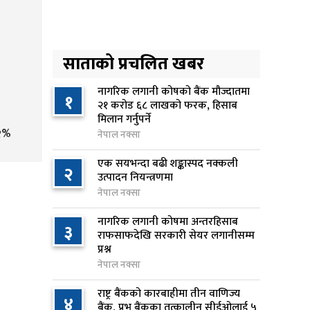
४
छुट्याइएको २ करोड बजेट शेखरद्धारा
लिन अस्वीकार
१६ घण्टा अघि
साताको प्रचलित खबर
रूकुम पश्चिममा प्रहरीको गाडीले
५
मोटरसाइकललाई ठक्कर दिँदा
नागरिक लगानी कोषको बैंक मौज्दातमा
१
२१ करोड ६८ लाखको फरक, हिसाब
किशोरको मृत्यु
मिलान गर्नुपर्ने
१७ घण्टा अघि
१%
नेपाल नक्सा
प्रतिनिधिसभा बैठक बस्दै , पाँच
एक सयभन्दा बढी शङ्कास्पद नक्कली
६
२
विधेयक र प्रतिवेदन प्रस्तुत हुने
उत्पादन नियन्त्रणमा
१७ घण्टा अघि
नेपाल नक्सा
नागरिक लगानी कोषमा अन्तरहिसाब
आज बस्ने भनिएको राष्ट्रिय सभाको
३
७
राफसाफदेखि सरकारी सेयर लगानीसम्म
बैठक बुधबारका लागि सर्‍यो
प्रश्न
१७ घण्टा अघि
नेपाल नक्सा
वीरगञ्जमा ट्यांकरको सिल खोलेर तेल
राष्ट्र बैंकको कारबाहीमा तीन वाणिज्य
८
४
निकाल्ने सात जना रंगेहात पक्राउ
बैंक, प्रभु बैंकका तत्कालीन सीईओलाई ५