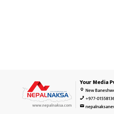
Your Media Pv
New Baneshwo
+977-0155813
www.nepalnaksa.com
nepalnaksane