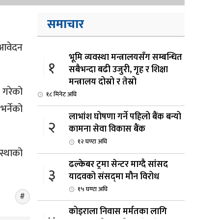
समाचार
 आवेदन
भूमि व्यवस्था मन्त्रालयसँग सम्बन्धित
१
सबैभन्दा बढी उजुरी, गृह र शिक्षा
मन्त्रालय दोस्रो र तेस्रो
 गरेको
१८ मिनेट अघि
र्नेको
लाभांश घोषणा गर्ने पहिलो बैंक बन्यो
२
कामना सेवा विकास बैंक
१२ घण्टा अघि
वस्थाको
ढल्केबर ट्रमा सेन्टर माग्दै सांसद
३
यादवको संसद्‌मा मौन विरोध
१५ घण्टा अघि
कोइराला निवास मर्मतका लागि