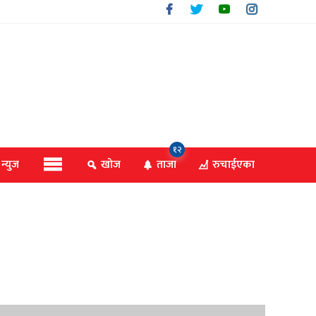
१२
 न्युज
खोज
ताजा
रुचाईएका