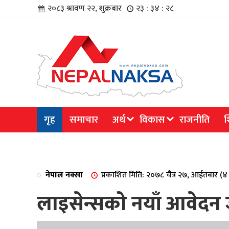
२०८३ श्रावण २२, शुक्रबार
२३ : ३४ : २९
चार
गृह
समाचार
अर्थ
विकास
राजनीति
श
िविधि
नेपाल नक्सा
प्रकाशित मिति: २०७८ चैत्र २७, आईतबार (
लाइसेन्सको नयाँ आवेदन 
िधि