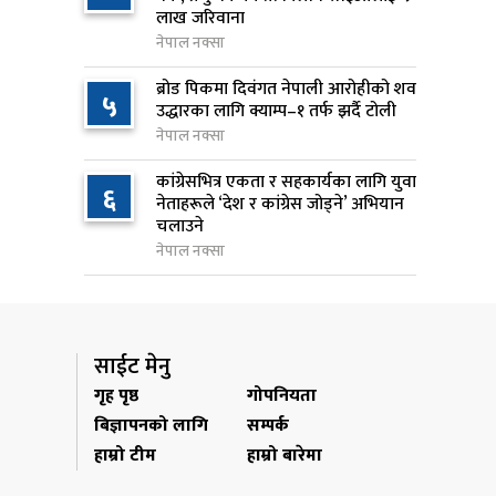
लाख जरिवाना
१७ घण्टा अघि
नेपाल नक्सा
जन्मसिद्ध नागरिकता कडा बनाउने
९
ब्रोड पिकमा दिवंगत नेपाली आरोहीको शव
५
ट्रम्पको नयाँ प्रयास, दुई कार्यकारी
उद्धारका लागि क्याम्प–१ तर्फ झर्दै टोली
आदेश जारी
नेपाल नक्सा
१७ घण्टा अघि
कांग्रेसभित्र एकता र सहकार्यका लागि युवा
६
नेताहरूले ‘देश र कांग्रेस जोड्ने’ अभियान
राप्रपाको निर्णय: बागमती प्रदेश
१०
चलाउने
सरकारमा सहभागी नहुने
नेपाल नक्सा
१७ घण्टा अघि
साईट मेनु
गृह पृष्ठ
गोपनियता
बिज्ञापनको लागि
सम्पर्क
हाम्रो टीम
हाम्रो बारेमा