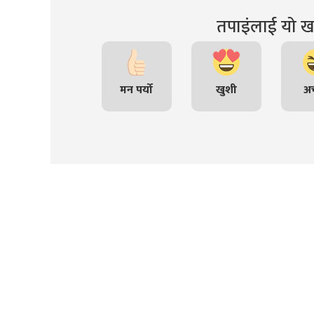
तपाइंलाई यो खब
मन पर्यो
खुशी
अच