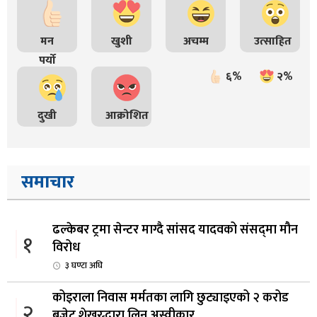
मन
खुशी
अचम्म
उत्साहित
पर्यो
६%
२%
दुखी
आक्रोशित
समाचार
ढल्केबर ट्रमा सेन्टर माग्दै सांसद यादवको संसद्‌मा मौन
१
विरोध
३ घण्टा अघि
कोइराला निवास मर्मतका लागि छुट्याइएको २ करोड
२
बजेट शेखरद्धारा लिन अस्वीकार