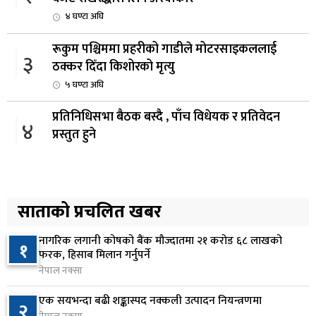
४ घण्टा अघि
रूकुम पश्चिममा प्रहरीको गाडीले मोटरसाइकललाई
३
ठक्कर दिँदा किशोरको मृत्यु
५ घण्टा अघि
प्रतिनिधिसभा बैठक बस्दै , पाँच विधेयक र प्रतिवेदन
४
प्रस्तुत हुने
५ घण्टा अघि
आज बस्ने भनिएको राष्ट्रिय सभाको बैठक बुधबारका लागि
५
सर्‍यो
साताको प्रचलित खबर
५ घण्टा अघि
नागरिक लगानी कोषको बैंक मौज्दातमा २१ करोड ६८ लाखको
१
वीरगञ्जमा ट्यांकरको सिल खोलेर तेल निकाल्ने सात जना
फरक, हिसाब मिलान गर्नुपर्ने
६
रंगेहात पक्राउ
नेपाल नक्सा
५ घण्टा अघि
एक सयभन्दा बढी शङ्कास्पद नक्कली उत्पादन नियन्त्रणमा
२