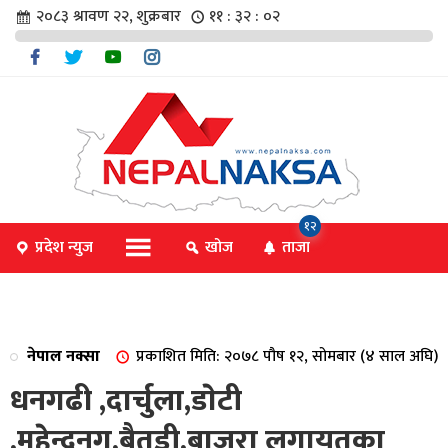
२०८३ श्रावण २२, शुक्रबार
११ : ३२ : ०२
चार
१२
प्रदेश न्युज
खोज
ताजा
िविधि
नेपाल नक्सा
प्रकाशित मिति: २०७८ पौष १२, सोमबार (४ साल अघि)
िधि
धनगढी ,दार्चुला,डाेटी
,महेन्द्रनग,बैतडी,बाजुरा लगायतका