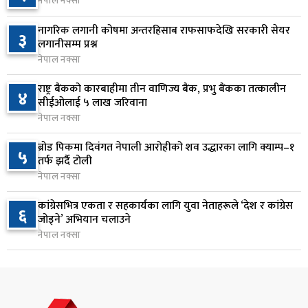
नेपाल नक्सा
जन्मसिद्ध नागरिकता कडा बनाउने ट्रम्पको नयाँ प्रयास, दुई
७
कार्यकारी आदेश जारी
नागरिक लगानी कोषमा अन्तरहिसाब राफसाफदेखि सरकारी सेयर
३
५ घण्टा अघि
लगानीसम्म प्रश्न
नेपाल नक्सा
राप्रपाको निर्णय: बागमती प्रदेश सरकारमा सहभागी नहुने
८
राष्ट्र बैंकको कारबाहीमा तीन वाणिज्य बैंक, प्रभु बैंकका तत्कालीन
५ घण्टा अघि
४
सीईओलाई ५ लाख जरिवाना
नेपाल नक्सा
२५० रुपैयाँको सामान किन्दा कञ्चनपुरका उपभोक्ताले
९
जिते १० लाख
ब्रोड पिकमा दिवंगत नेपाली आरोहीको शव उद्धारका लागि क्याम्प–१
५
तर्फ झर्दै टोली
६ घण्टा अघि
नेपाल नक्सा
माछापुच्छ्रे बैंकको ‘एम–स्मार्ट’बाटै करदाता प्रोत्साहन
१०
कांग्रेसभित्र एकता र सहकार्यका लागि युवा नेताहरूले ‘देश र कांग्रेस
६
उपहार कार्यक्रममा सहभागी हुने सुविधा
जोड्ने’ अभियान चलाउने
६ घण्टा अघि
नेपाल नक्सा