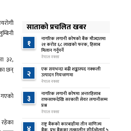
१५ घण्टा अघि
अनलाइन सेवा विस्तारलाई
४
्षयरोगी
प्राथमिकता दिँदै त्रिभुवन
साताको प्रचलित खबर
विश्वविद्यालयले नयाँ नीति तथा
म्बिनी
कार्यक्रम ल्याउने
नागरिक लगानी कोषको बैंक मौज्दातमा
१
२१ करोड ६८ लाखको फरक, हिसाब
१६ घण्टा अघि
मिलान गर्नुपर्ने
नेपाल नक्सा
मा ३२,
सरकारद्वारा राष्ट्रसेवक कर्मचारीको
५
नयाँ तलबमान स्वीकृत, न्यूनतम तलब
का छन्
एक सयभन्दा बढी शङ्कास्पद नक्कली
२
२८ हजार ९८४ रुपैयाँ
उत्पादन नियन्त्रणमा
नेपाल नक्सा
१६ घण्टा अघि
नागरिक लगानी कोषमा अन्तरहिसाब
सिद्धबाबा सुरुङ निर्माणमा ३ अर्ब १
न गएको
३
६
राफसाफदेखि सरकारी सेयर लगानीसम्म
करोड खर्च, २०८३ फागुनको
प्रश्न
समयसीमा
नेपाल नक्सा
२३ घण्टा अघि
 रहेका
राष्ट्र बैंकको कारबाहीमा तीन वाणिज्य
४
बैंक, प्रभु बैंकका तत्कालीन सीईओलाई ५
निम्सदाइसहित चार पर्वतारोहीको शव