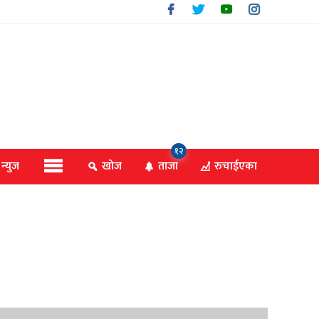
१२
 न्युज
खोज
ताजा
रुचाईएका