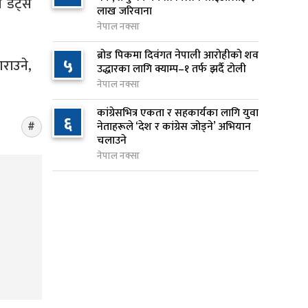
ी डट्स
७
लाख जरिवाना
बेस क्याम्पमा ल्याइयो
नेपाल नक्सा
१ दिन अघि
ब्रोड पिकमा दिवंगत नेपाली आरोहीको शव
५
राउने,
सुनसरी र सिरहाका घटनाका
उद्धारका लागि क्याम्प–१ तर्फ झर्दै टोली
८
पीडितलाई राहत र उपचार दिने
नेपाल नक्सा
सरकारको निर्णय
कांग्रेसभित्र एकता र सहकार्यका लागि युवा
१ दिन अघि
६
नेताहरूले ‘देश र कांग्रेस जोड्ने’ अभियान
चलाउने
कृषि क्षेत्रलाई आत्मनिर्भर बनाउने
९
नेपाल नक्सा
लक्ष्यसहित राष्ट्रिय कृषि नीति २०८३
जारी
१ दिन अघि
नेपाल टेलिकमले बक्यौता महसुलमा
१०
जरिवाना छुट दिने
१ दिन अघि