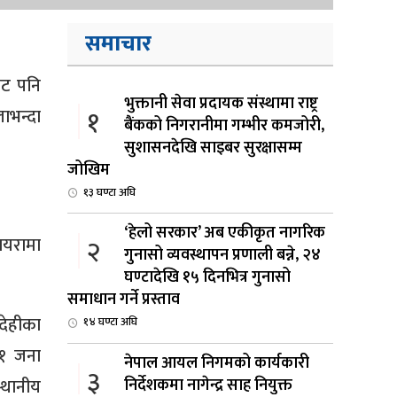
समाचार
ाट पनि
भुक्तानी सेवा प्रदायक संस्थामा राष्ट्र
१
ाभन्दा
बैंकको निगरानीमा गम्भीर कमजोरी,
सुशासनदेखि साइबर सुरक्षासम्म
जोखिम
१३ घण्टा अघि
‘हेलो सरकार’ अब एकीकृत नागरिक
ायरामा
२
गुनासो व्यवस्थापन प्रणाली बन्ने, २४
घण्टादेखि १५ दिनभित्र गुनासो
समाधान गर्ने प्रस्ताव
्देहीका
१४ घण्टा अघि
५१ जना
नेपाल आयल निगमको कार्यकारी
३
निर्देशकमा नागेन्द्र साह नियुक्त
्थानीय