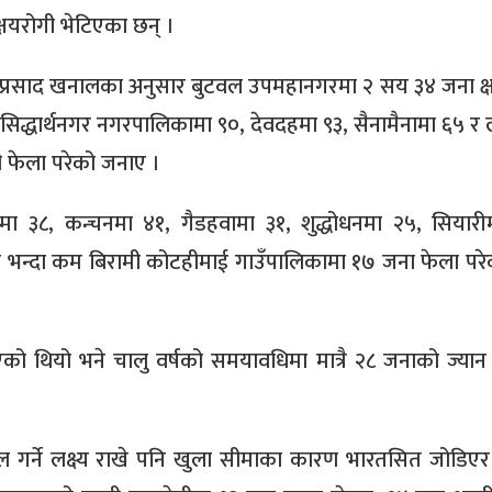
षयरोगी भेटिएका छन् ।
क्ति हुमप्रसाद खनालका अनुसार बुटवल उपमहानगरमा २ सय ३४ जना क
िद्धार्थनगर नगरपालिकामा ९०, देवदहमा ९३, सैनामैनामा ६५ र लु
 फेला परेको जनाए ।
ा ३८, कन्चनमा ४१, गैडहवामा ३१, शुद्धोधनमा २५, सियारी
सबै भन्दा कम बिरामी कोटहीमाई गाउँपालिकामा १७ जना फेला परे
गएको थियो भने चालु वर्षको समयावधिमा मात्रै २८ जनाको ज्या
ूल गर्ने लक्ष्य राखे पनि खुला सीमाका कारण भारतसित जोडिएर