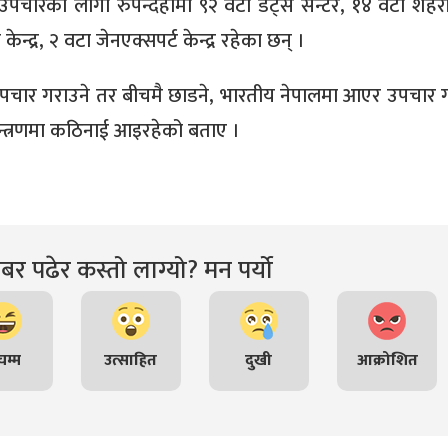
उपचारको लागी रुपन्देहीमा ९२ वटा डट्स सेन्टर, १४ वटा शहर
ेन्द्र, २ वटा जेनएक्सपर्ट केन्द्र रहेका छन् ।
ले उपचार गराउने तर बीचमै छाडने, भारतीय नेपालमा आएर उपचार ग
्त्रणमा कठिनाई आइरहेको बताए ।
र पढेर कस्तो लाग्यो? मन पर्यो
म्म
उत्साहित
दुखी
आक्रोशित