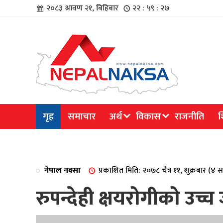
२०८३ श्रावण २१, बिहिबार
२२ : ५९ : २७
चार
गृह
समाचार
अर्थ
विकास
राजनीति
श
िविधि
नेपाल नक्सा
प्रकाशित मिति: २०७८ चैत्र ११, शुक्रबार (४
रुपन्देही क्षयरोगीको उच्
िधि