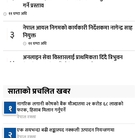
गर्ने प्रस्ताव
११ घण्टा अघि
नेपाल आयल निगमको कार्यकारी निर्देशकमा नागेन्द्र साह
३
नियुक्त
११ घण्टा अघि
अनलाइन सेवा विस्तारलाई प्राथमिकता दिँदै त्रिभुवन
४
विश्वविद्यालयले नयाँ नीति तथा कार्यक्रम ल्याउने
१२ घण्टा अघि
सरकारद्वारा राष्ट्रसेवक कर्मचारीको नयाँ तलबमान
साताको प्रचलित खबर
५
स्वीकृत, न्यूनतम तलब २८ हजार ९८४ रुपैयाँ
१३ घण्टा अघि
नागरिक लगानी कोषको बैंक मौज्दातमा २१ करोड ६८ लाखको
१
फरक, हिसाब मिलान गर्नुपर्ने
सिद्धबाबा सुरुङ निर्माणमा ३ अर्ब १ करोड खर्च, २०८३
नेपाल नक्सा
६
फागुनको समयसीमा
एक सयभन्दा बढी शङ्कास्पद नक्कली उत्पादन नियन्त्रणमा
२
२0 घण्टा अघि
नेपाल नक्सा