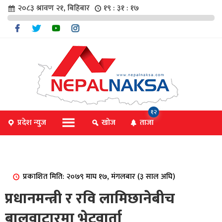
२०८३ श्रावण २१, बिहिबार
१९ : ३१ : १८
चार
१२
प्रदेश न्युज
खोज
ताजा
िविधि
प्रकाशित मिति: २०७९ माघ १७, मंगलबार (३ साल अघि)
िधि
प्रधानमन्त्री र रवि लामिछानेबीच
बालुवाटारमा भेटवार्ता