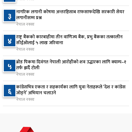
निम्सदाइसहित चार पर्वतारोहीको शव बेस क्याम्पमा
७
नागरिक लगानी कोषमा अन्तरहिसाब राफसाफदेखि सरकारी सेयर
३
ल्याइयो
लगानीसम्म प्रश्न
१ दिन अघि
नेपाल नक्सा
सुनसरी र सिरहाका घटनाका पीडितलाई राहत र उपचार
राष्ट्र बैंकको कारबाहीमा तीन वाणिज्य बैंक, प्रभु बैंकका तत्कालीन
४
८
सीईओलाई ५ लाख जरिवाना
दिने सरकारको निर्णय
नेपाल नक्सा
१ दिन अघि
ब्रोड पिकमा दिवंगत नेपाली आरोहीको शव उद्धारका लागि क्याम्प–१
५
कृषि क्षेत्रलाई आत्मनिर्भर बनाउने लक्ष्यसहित राष्ट्रिय कृषि
तर्फ झर्दै टोली
९
नीति २०८३ जारी
नेपाल नक्सा
१ दिन अघि
कांग्रेसभित्र एकता र सहकार्यका लागि युवा नेताहरूले ‘देश र कांग्रेस
६
जोड्ने’ अभियान चलाउने
नेपाल टेलिकमले बक्यौता महसुलमा जरिवाना छुट दिने
१०
नेपाल नक्सा
१ दिन अघि