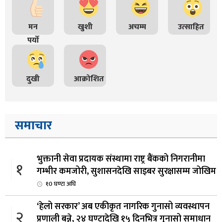
मन
खुशी
अचम्म
उत्साहित
पर्यो
दुखी
आक्रोशित
समाचार
भुक्तानी सेवा प्रदायक संस्थामा राष्ट्र बैंकको निगरानीमा
१
गम्भीर कमजोरी, सुशासनदेखि साइबर सुरक्षासम्म जोखिम
१0 घण्टा अघि
‘हेलो सरकार’ अब एकीकृत नागरिक गुनासो व्यवस्थापन
२
प्रणाली बन्ने, २४ घण्टादेखि १५ दिनभित्र गुनासो समाधान