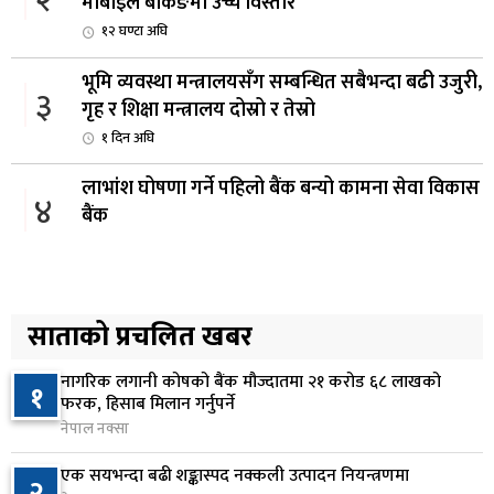
२
मोबाइल बैंकिङमा उच्च विस्तार
१२ घण्टा अघि
भूमि व्यवस्था मन्त्रालयसँग सम्बन्धित सबैभन्दा बढी उजुरी,
३
गृह र शिक्षा मन्त्रालय दोस्रो र तेस्रो
१ दिन अघि
लाभांश घोषणा गर्ने पहिलो बैंक बन्यो कामना सेवा विकास
४
बैंक
१ दिन अघि
ढल्केबर ट्रमा सेन्टर माग्दै सांसद यादवको संसद्‌मा मौन
५
विरोध
साताको प्रचलित खबर
२ दिन अघि
नागरिक लगानी कोषको बैंक मौज्दातमा २१ करोड ६८ लाखको
१
कोइराला निवास मर्मतका लागि छुट्याइएको २ करोड
फरक, हिसाब मिलान गर्नुपर्ने
६
बजेट शेखरद्धारा लिन अस्वीकार
नेपाल नक्सा
२ दिन अघि
एक सयभन्दा बढी शङ्कास्पद नक्कली उत्पादन नियन्त्रणमा
२