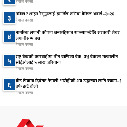
नेपाल नक्सा
रूकुम पश्चिममा प्रहरीको गाडीले मोटरसाइकललाई
७
ठक्कर दिँदा किशोरको मृत्यु
नबिल र शाइन रेसुङ्गालाई ‘इमर्जिङ एसिया बैंकिङ अवार्ड–२०२६
३
२ दिन अघि
नेपाल नक्सा
प्रतिनिधिसभा बैठक बस्दै , पाँच विधेयक र प्रतिवेदन
नागरिक लगानी कोषमा अन्तरहिसाब राफसाफदेखि सरकारी सेयर
८
४
प्रस्तुत हुने
लगानीसम्म प्रश्न
नेपाल नक्सा
२ दिन अघि
राष्ट्र बैंकको कारबाहीमा तीन वाणिज्य बैंक, प्रभु बैंकका तत्कालीन
आज बस्ने भनिएको राष्ट्रिय सभाको बैठक बुधबारका लागि
५
९
सीईओलाई ५ लाख जरिवाना
सर्‍यो
नेपाल नक्सा
२ दिन अघि
ब्रोड पिकमा दिवंगत नेपाली आरोहीको शव उद्धारका लागि क्याम्प–१
६
वीरगञ्जमा ट्यांकरको सिल खोलेर तेल निकाल्ने सात जना
तर्फ झर्दै टोली
१०
रंगेहात पक्राउ
नेपाल नक्सा
२ दिन अघि