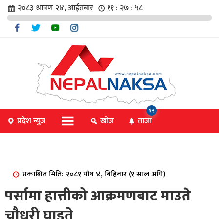
२०८३ श्रावण २४, आईतबार
११ : २७ : ५८
चार
१२
प्रदेश न्युज
खोज
ताजा
िविधि
प्रकाशित मिति: २०८१ पौष ४, बिहिबार (१ साल अघि)
िधि
पर्सामा हात्तीको आक्रमणबाट माउते
चौधरी घाइते