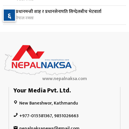
२ दिन अघि
प्रधानमन्त्री शाह र प्रधानसेनापति सिग्देलबीच भेटवार्ता
६
वीरगञ्जमा ट्यांकरको सिल खोलेर तेल निकाल्ने सात जना
नेपाल नक्सा
१०
रंगेहात पक्राउ
२ दिन अघि
www.nepalnaksa.com
Your Media Pvt. Ltd.
New Baneshwor, Kathmandu
+977-015581367, 9851026663
nepalnaksanews@gmail.com