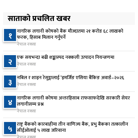
ढल्केबर ट्रमा सेन्टर माग्दै सांसद यादवको संसद्‌मा मौन
५
विरोध
साताको प्रचलित खबर
२ दिन अघि
नागरिक लगानी कोषको बैंक मौज्दातमा २१ करोड ६८ लाखको
१
कोइराला निवास मर्मतका लागि छुट्याइएको २ करोड
फरक, हिसाब मिलान गर्नुपर्ने
६
बजेट शेखरद्धारा लिन अस्वीकार
नेपाल नक्सा
२ दिन अघि
एक सयभन्दा बढी शङ्कास्पद नक्कली उत्पादन नियन्त्रणमा
२
नेपाल नक्सा
रूकुम पश्चिममा प्रहरीको गाडीले मोटरसाइकललाई
७
ठक्कर दिँदा किशोरको मृत्यु
नबिल र शाइन रेसुङ्गालाई ‘इमर्जिङ एसिया बैंकिङ अवार्ड–२०२६
३
२ दिन अघि
नेपाल नक्सा
प्रतिनिधिसभा बैठक बस्दै , पाँच विधेयक र प्रतिवेदन
नागरिक लगानी कोषमा अन्तरहिसाब राफसाफदेखि सरकारी सेयर
८
४
प्रस्तुत हुने
लगानीसम्म प्रश्न
नेपाल नक्सा
२ दिन अघि
राष्ट्र बैंकको कारबाहीमा तीन वाणिज्य बैंक, प्रभु बैंकका तत्कालीन
आज बस्ने भनिएको राष्ट्रिय सभाको बैठक बुधबारका लागि
५
९
सीईओलाई ५ लाख जरिवाना
सर्‍यो
नेपाल नक्सा