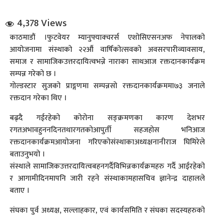
4,378 Views
काठमाडौं ।फुटवेयर म्यानुफ्याक्चरर्स एशोसिएसनअफ नेपालको
आयोजनामा संस्थाको २२औं वार्षिकोत्सवको अवसरपारीव्यावसाय,
समाज र सामाजिकउत्तरदायित्वभन्ने नाराका साथआज रक्तदानकार्यक्रम
सम्पन्न गरेको छ ।
गोल्डस्टार सुजको प्राङ्गणमा सम्पन्नसो रक्तदानकार्यक्रममा७३ जनाले
धि संवाद
रक्तदान गरेका थिए ।
सञ्जालबाट
बढ्दै गईरहेको कोरोना सङ्क्रमणका कारण देशभर
रगतअभावहुननदिनतथारगतकोआपुर्ती सहजहोस भनिआज
रक्तदानकार्यक्रमआयोजना गरिएकोसंस्थाकाअध्यक्षनानीराज घिमिरेले
बताउनुभयो ।
संस्थाले सामाजिकउत्तरदायित्वबहनगर्दैविभिन्नकार्यक्रमहरु गर्दै आईरहेको
र आगामीदिनमापनि जारी रहने संस्थाकामहासचिव ज्ञानेन्द्र दाहालले
बताए ।
संघका पुर्व अध्यक्ष, सल्लाहकार, एवं कार्यसमिति र संघका सदस्यहरुको