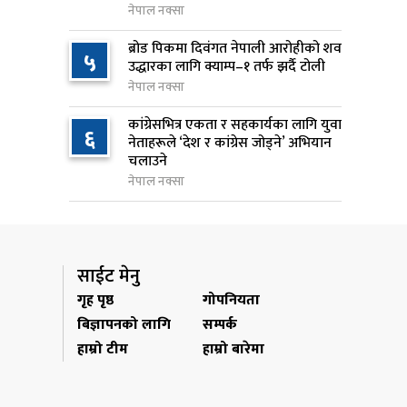
नेपाल नक्सा
जन्मसिद्ध नागरिकता कडा बनाउने
९
ब्रोड पिकमा दिवंगत नेपाली आरोहीको शव
५
ट्रम्पको नयाँ प्रयास, दुई कार्यकारी
उद्धारका लागि क्याम्प–१ तर्फ झर्दै टोली
आदेश जारी
नेपाल नक्सा
१ दिन अघि
कांग्रेसभित्र एकता र सहकार्यका लागि युवा
६
नेताहरूले ‘देश र कांग्रेस जोड्ने’ अभियान
राप्रपाको निर्णय: बागमती प्रदेश
१०
चलाउने
सरकारमा सहभागी नहुने
नेपाल नक्सा
१ दिन अघि
साईट मेनु
गृह पृष्ठ
गोपनियता
बिज्ञापनको लागि
सम्पर्क
हाम्रो टीम
हाम्रो बारेमा