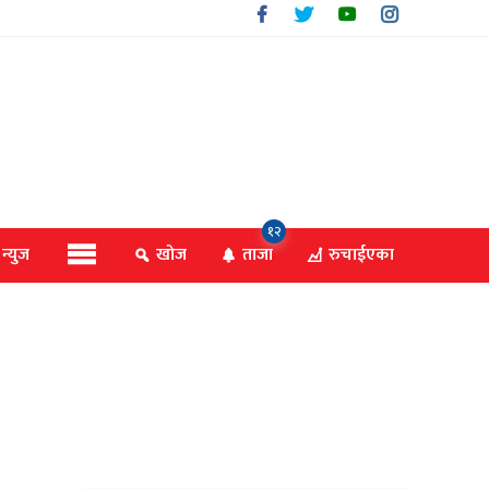
१२
 न्युज
खोज
ताजा
रुचाईएका