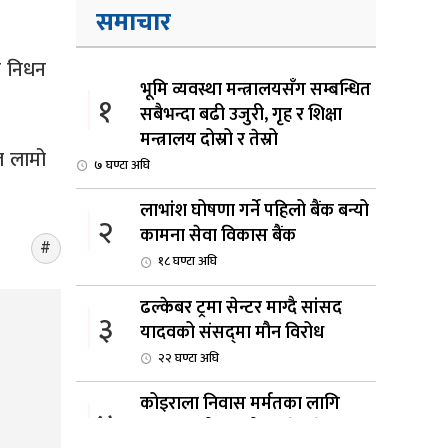
समाचार
ि निधन
भूमि व्यवस्था मन्त्रालयसँग सम्बन्धित
१
सबैभन्दा बढी उजुरी, गृह र शिक्षा
मन्त्रालय दोस्रो र तेस्रो
ेल लामो
७ घण्टा अघि
लाभांश घोषणा गर्ने पहिलो बैंक बन्यो
२
कामना सेवा विकास बैंक
१८ घण्टा अघि
ढल्केबर ट्रमा सेन्टर माग्दै सांसद
३
यादवको संसद्‌मा मौन विरोध
२२ घण्टा अघि
कोइराला निवास मर्मतका लागि
४
छुट्याइएको २ करोड बजेट शेखरद्धारा