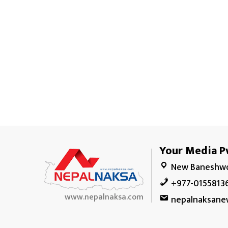
Your Media Pv
New Baneshwo
+977-0155813
www.nepalnaksa.com
nepalnaksane