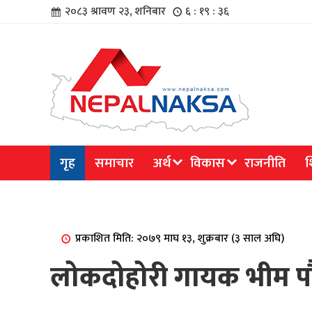
२०८३ श्रावण २३, शनिबार
६ : १९ : ३६
चार
गृह
समाचार
अर्थ
विकास
राजनीति
श
िविधि
प्रकाशित मिति: २०७९ माघ १३, शुक्रबार (३ साल अघि)
लोकदोहोरी गायक भीम प
िधि