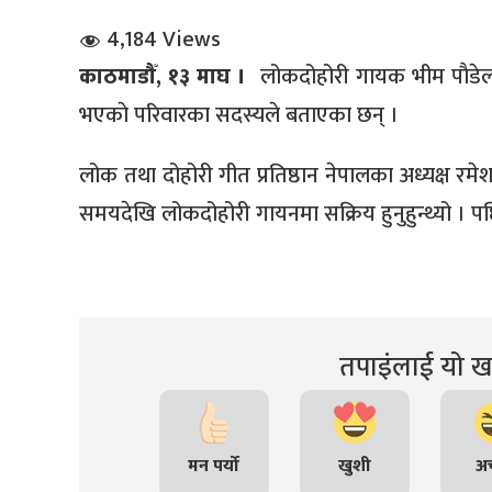
4,184 Views
काठमाडौँ, १३ माघ ।
लोकदोहोरी गायक भीम पाैडेल
भएकाे परिवारका सदस्यले बताएका छन् ।
लोक तथा दोहोरी गीत प्रतिष्ठान नेपालका अध्यक्ष रमे
धि संवाद
समयदेखि लोकदोहोरी गायनमा सक्रिय हुनुहुन्थ्यो । पछि
सञ्जालबाट
तपाइंलाई यो खब
मन पर्यो
खुशी
अच