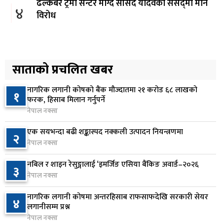
ढल्केबर ट्रमा सेन्टर माग्दै सांसद यादवको संसद्‌मा मौन
४
विरोध
१ दिन अघि
कोइराला निवास मर्मतका लागि छुट्याइएको २ करोड
५
बजेट शेखरद्धारा लिन अस्वीकार
साताको प्रचलित खबर
१ दिन अघि
नागरिक लगानी कोषको बैंक मौज्दातमा २१ करोड ६८ लाखको
१
रूकुम पश्चिममा प्रहरीको गाडीले मोटरसाइकललाई
फरक, हिसाब मिलान गर्नुपर्ने
६
ठक्कर दिँदा किशोरको मृत्यु
नेपाल नक्सा
१ दिन अघि
एक सयभन्दा बढी शङ्कास्पद नक्कली उत्पादन नियन्त्रणमा
२
नेपाल नक्सा
प्रतिनिधिसभा बैठक बस्दै , पाँच विधेयक र प्रतिवेदन
७
प्रस्तुत हुने
नबिल र शाइन रेसुङ्गालाई ‘इमर्जिङ एसिया बैंकिङ अवार्ड–२०२६
३
१ दिन अघि
नेपाल नक्सा
आज बस्ने भनिएको राष्ट्रिय सभाको बैठक बुधबारका लागि
नागरिक लगानी कोषमा अन्तरहिसाब राफसाफदेखि सरकारी सेयर
८
४
सर्‍यो
लगानीसम्म प्रश्न
नेपाल नक्सा
१ दिन अघि