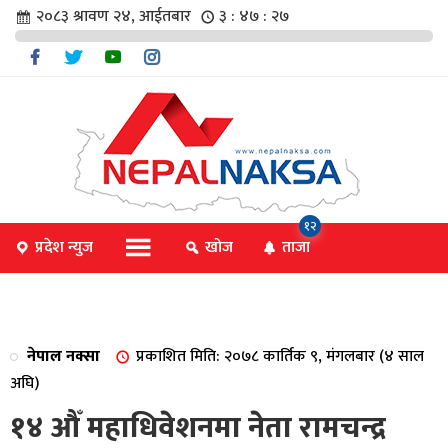
२०८३ श्रावण २४, आईतबार
३ : ४७ : २७
चार
१२
प्रदेश न्युज
खोज
ताजा
िविधि
नेपाल नक्सा
प्रकाशित मिति: २०७८ कार्तिक ९, मंगलबार (४ साल
िधि
अघि)
१४ औँ महाधिवेशनमा नेता रामचन्द्र