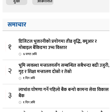
दुखी
आक्रोशित
समाचार
डिजिटल भुक्तानीको प्रयोगमा तीव्र वृद्धि, क्यूआर र
१
मोबाइल बैंकिङमा उच्च विस्तार
४ घण्टा अघि
भूमि व्यवस्था मन्त्रालयसँग सम्बन्धित सबैभन्दा बढी उजुरी,
२
गृह र शिक्षा मन्त्रालय दोस्रो र तेस्रो
१ दिन अघि
लाभांश घोषणा गर्ने पहिलो बैंक बन्यो कामना सेवा विकास
३
बैंक
१ दिन अघि