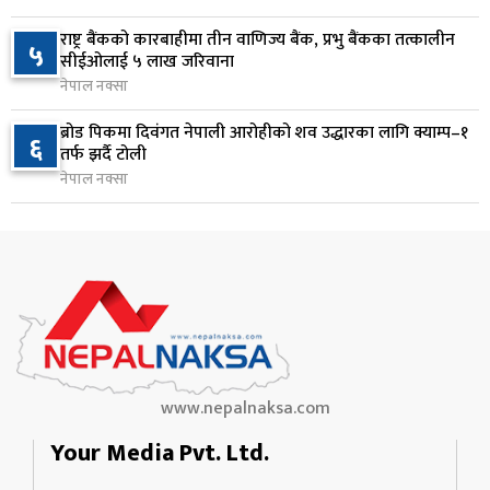
राष्ट्र बैंकको कारबाहीमा तीन वाणिज्य बैंक, प्रभु बैंकका तत्कालीन
वीरगञ्जमा ट्यांकरको सिल खोलेर तेल निकाल्ने सात जना
५
९
सीईओलाई ५ लाख जरिवाना
रंगेहात पक्राउ
नेपाल नक्सा
१ दिन अघि
ब्रोड पिकमा दिवंगत नेपाली आरोहीको शव उद्धारका लागि क्याम्प–१
६
जन्मसिद्ध नागरिकता कडा बनाउने ट्रम्पको नयाँ प्रयास, दुई
तर्फ झर्दै टोली
१०
कार्यकारी आदेश जारी
नेपाल नक्सा
१ दिन अघि
www.nepalnaksa.com
Your Media Pvt. Ltd.