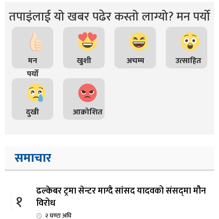
तपाइंलाई यो खबर पढेर कस्तो लाग्यो? मन पर्यो
मन
खुशी
अचम्म
उत्साहित
पर्यो
दुखी
आक्रोशित
समाचार
ढल्केबर ट्रमा सेन्टर माग्दै सांसद यादवको संसद्‌मा मौन
१
विरोध
२ घण्टा अघि