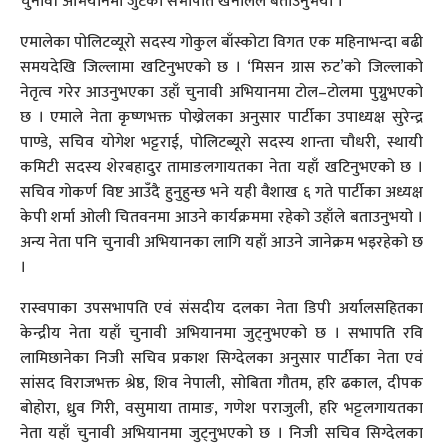
चुनावी अभियानमा जुटेको सभापति खनालले बताउनुभयो ।
एमालेका पोलिटव्यूरो सदस्य गोकुल बाँस्कोटा विगत एक महिनाभन्दा बढी
समयदेखि जिल्लामा खटिनुभएको छ । ‘मिसन ग्रास रुट’को जिल्लाको
नेतृत्व गरेर आउनुभएका उहाँ चुनावी अभियानमा टोल–टोलमा पुग्नुभएको
छ । एमाले नेता कृष्णभक्त पोख्रेलका अनुसार पार्टीका उपाध्यक्ष सुरेन्द्र
पाण्डे, सचिव योगेश भट्टराई, पोलिटब्यूरो सदस्य शान्ता चौधरी, स्थायी
कमिटी सदस्य शेरबहादुर तामाङलगायतका नेता यहाँ खटिनुभएको छ ।
सचिव गोकर्ण विष्ट आउँदै हुनुहुन्छ भने यही वैशाख ६ गते पार्टीका अध्यक्ष
केपी शर्मा ओली चितवनमा आउने कार्यक्रममा रहेको उहाँले बताउनुभयो ।
अन्य नेता पनि चुनावी अभियानका लागि यहाँ आउने जानेक्रम भइरहेको छ
।
रास्वपाका उपसभापति एवं संसदीय दलका नेता डिपी अर्यालसहितका
केन्द्रीय नेता यहाँ चुनावी अभियानमा जुट्नुभएको छ । सभापति रवि
लामिछानेका निजी सचिव प्रकाश सिग्देलका अनुसार पार्टीका नेता एवं
सांसद विराजभक्त श्रेष्ठ, शिव नेपाली, सोबिता गौतम, हरि ढकाल, दीपक
बोहोरा, ध्रुव गिरी, वसुमाया तामाङ, गणेश पराजुली, हरि भट्टलगायतका
नेता यहाँ चुनावी अभियानमा जुट्नुभएको छ । निजी सचिव सिग्देलका