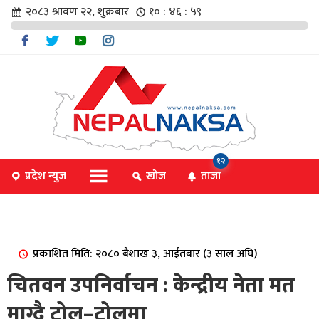
२०८३ श्रावण २२, शुक्रबार
१० : ४६ : ५९
चार
१२
प्रदेश न्युज
खोज
ताजा
िविधि
प्रकाशित मिति: २०८० बैशाख ३, आईतबार (३ साल अघि)
िधि
चितवन उपनिर्वाचन : केन्द्रीय नेता मत
माग्दै टोल–टोलमा