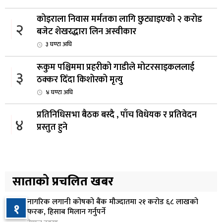
कोइराला निवास मर्मतका लागि छुट्याइएको २ करोड
२
बजेट शेखरद्धारा लिन अस्वीकार
३ घण्टा अघि
रूकुम पश्चिममा प्रहरीको गाडीले मोटरसाइकललाई
३
ठक्कर दिँदा किशोरको मृत्यु
४ घण्टा अघि
प्रतिनिधिसभा बैठक बस्दै , पाँच विधेयक र प्रतिवेदन
४
प्रस्तुत हुने
४ घण्टा अघि
आज बस्ने भनिएको राष्ट्रिय सभाको बैठक बुधबारका लागि
५
सर्‍यो
साताको प्रचलित खबर
४ घण्टा अघि
नागरिक लगानी कोषको बैंक मौज्दातमा २१ करोड ६८ लाखको
१
वीरगञ्जमा ट्यांकरको सिल खोलेर तेल निकाल्ने सात जना
फरक, हिसाब मिलान गर्नुपर्ने
६