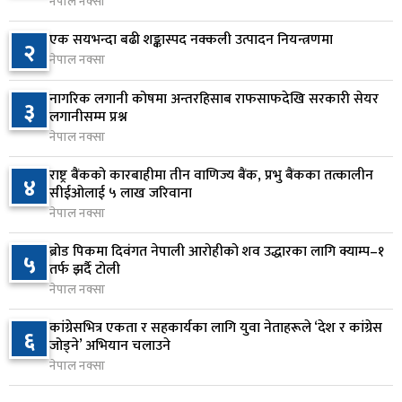
रंगेहात पक्राउ
नेपाल नक्सा
४ घण्टा अघि
एक सयभन्दा बढी शङ्कास्पद नक्कली उत्पादन नियन्त्रणमा
२
नेपाल नक्सा
जन्मसिद्ध नागरिकता कडा बनाउने ट्रम्पको नयाँ प्रयास, दुई
७
कार्यकारी आदेश जारी
नागरिक लगानी कोषमा अन्तरहिसाब राफसाफदेखि सरकारी सेयर
३
५ घण्टा अघि
लगानीसम्म प्रश्न
नेपाल नक्सा
राप्रपाको निर्णय: बागमती प्रदेश सरकारमा सहभागी नहुने
८
राष्ट्र बैंकको कारबाहीमा तीन वाणिज्य बैंक, प्रभु बैंकका तत्कालीन
५ घण्टा अघि
४
सीईओलाई ५ लाख जरिवाना
नेपाल नक्सा
२५० रुपैयाँको सामान किन्दा कञ्चनपुरका उपभोक्ताले
९
जिते १० लाख
ब्रोड पिकमा दिवंगत नेपाली आरोहीको शव उद्धारका लागि क्याम्प–१
५
तर्फ झर्दै टोली
५ घण्टा अघि
नेपाल नक्सा
माछापुच्छ्रे बैंकको ‘एम–स्मार्ट’बाटै करदाता प्रोत्साहन
१०
कांग्रेसभित्र एकता र सहकार्यका लागि युवा नेताहरूले ‘देश र कांग्रेस
६
उपहार कार्यक्रममा सहभागी हुने सुविधा
जोड्ने’ अभियान चलाउने
५ घण्टा अघि
नेपाल नक्सा