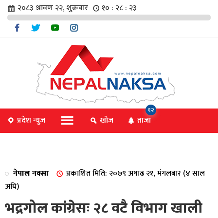
२०८३ श्रावण २२, शुक्रबार
१० : २८ : २३
चार
१२
प्रदेश न्युज
खोज
ताजा
िविधि
नेपाल नक्सा
प्रकाशित मिति: २०७९ अषाढ २१, मंगलबार (४ साल
िधि
अघि)
भद्रगोल कांग्रेसः २८ वटै विभाग खाली