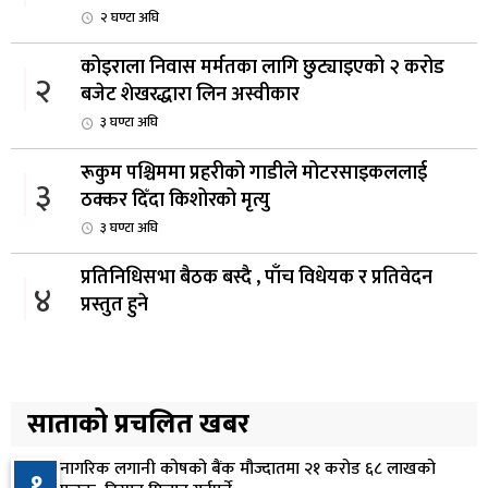
२ घण्टा अघि
कोइराला निवास मर्मतका लागि छुट्याइएको २ करोड
२
बजेट शेखरद्धारा लिन अस्वीकार
३ घण्टा अघि
रूकुम पश्चिममा प्रहरीको गाडीले मोटरसाइकललाई
३
ठक्कर दिँदा किशोरको मृत्यु
३ घण्टा अघि
प्रतिनिधिसभा बैठक बस्दै , पाँच विधेयक र प्रतिवेदन
४
प्रस्तुत हुने
४ घण्टा अघि
आज बस्ने भनिएको राष्ट्रिय सभाको बैठक बुधबारका लागि
५
सर्‍यो
साताको प्रचलित खबर
४ घण्टा अघि
नागरिक लगानी कोषको बैंक मौज्दातमा २१ करोड ६८ लाखको
१