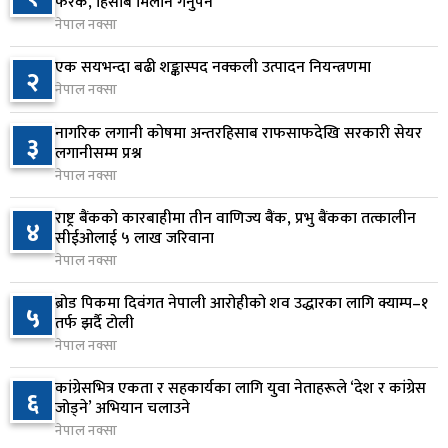
वीरगञ्जमा ट्यांकरको सिल खोलेर तेल निकाल्ने सात जना
फरक, हिसाब मिलान गर्नुपर्ने
६
रंगेहात पक्राउ
नेपाल नक्सा
४ घण्टा अघि
एक सयभन्दा बढी शङ्कास्पद नक्कली उत्पादन नियन्त्रणमा
२
नेपाल नक्सा
जन्मसिद्ध नागरिकता कडा बनाउने ट्रम्पको नयाँ प्रयास, दुई
७
कार्यकारी आदेश जारी
नागरिक लगानी कोषमा अन्तरहिसाब राफसाफदेखि सरकारी सेयर
३
४ घण्टा अघि
लगानीसम्म प्रश्न
नेपाल नक्सा
राप्रपाको निर्णय: बागमती प्रदेश सरकारमा सहभागी नहुने
८
राष्ट्र बैंकको कारबाहीमा तीन वाणिज्य बैंक, प्रभु बैंकका तत्कालीन
४ घण्टा अघि
४
सीईओलाई ५ लाख जरिवाना
नेपाल नक्सा
२५० रुपैयाँको सामान किन्दा कञ्चनपुरका उपभोक्ताले
९
जिते १० लाख
ब्रोड पिकमा दिवंगत नेपाली आरोहीको शव उद्धारका लागि क्याम्प–१
५
तर्फ झर्दै टोली
४ घण्टा अघि
नेपाल नक्सा
माछापुच्छ्रे बैंकको ‘एम–स्मार्ट’बाटै करदाता प्रोत्साहन
१०
कांग्रेसभित्र एकता र सहकार्यका लागि युवा नेताहरूले ‘देश र कांग्रेस
६
उपहार कार्यक्रममा सहभागी हुने सुविधा
जोड्ने’ अभियान चलाउने
५ घण्टा अघि
नेपाल नक्सा