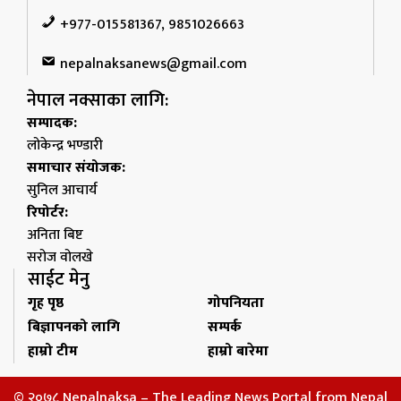
+977-015581367, 9851026663
nepalnaksanews@gmail.com
नेपाल नक्साका लागि:
सम्पादक:
लोकेन्द्र भण्डारी
समाचार संयोजक:
सुनिल आचार्य
रिपोर्टर:
अनिता बिष्ट
सरोज वोलखे
साईट मेनु
गृह पृष्ठ
गोपनियता
बिज्ञापनको लागि
सम्पर्क
हाम्रो टीम
हाम्रो बारेमा
© २०७८ Nepalnaksa – The Leading News Portal from Nepal