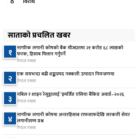
४
विरोध
२ दिन अघि
कोइराला निवास मर्मतका लागि छुट्याइएको २ करोड
५
बजेट शेखरद्धारा लिन अस्वीकार
साताको प्रचलित खबर
२ दिन अघि
नागरिक लगानी कोषको बैंक मौज्दातमा २१ करोड ६८ लाखको
१
रूकुम पश्चिममा प्रहरीको गाडीले मोटरसाइकललाई
फरक, हिसाब मिलान गर्नुपर्ने
६
ठक्कर दिँदा किशोरको मृत्यु
नेपाल नक्सा
२ दिन अघि
एक सयभन्दा बढी शङ्कास्पद नक्कली उत्पादन नियन्त्रणमा
२
नेपाल नक्सा
प्रतिनिधिसभा बैठक बस्दै , पाँच विधेयक र प्रतिवेदन
७
प्रस्तुत हुने
नबिल र शाइन रेसुङ्गालाई ‘इमर्जिङ एसिया बैंकिङ अवार्ड–२०२६
३
२ दिन अघि
नेपाल नक्सा
आज बस्ने भनिएको राष्ट्रिय सभाको बैठक बुधबारका लागि
नागरिक लगानी कोषमा अन्तरहिसाब राफसाफदेखि सरकारी सेयर
८
४
सर्‍यो
लगानीसम्म प्रश्न
नेपाल नक्सा
२ दिन अघि