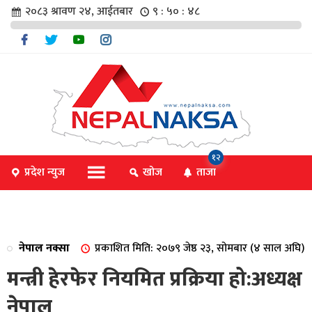
२०८३ श्रावण २४, आईतबार
९ : ५० : ४९
चार
१२
प्रदेश न्युज
खोज
ताजा
िविधि
नेपाल नक्सा
प्रकाशित मिति: २०७९ जेष्ठ २३, सोमबार (४ साल अघि)
िधि
मन्त्री हेरफेर नियमित प्रक्रिया हो:अध्यक्ष
नेपाल