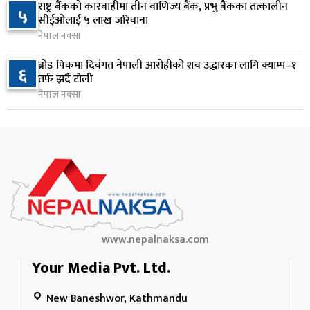
राष्ट्र बैंकको कारबाहीमा तीन वाणिज्य बैंक, प्रभु बैंकका तत्कालीन
वीरगञ्जमा ट्यांकरको सिल खोलेर तेल निकाल्ने सात जना
५
९
सीईओलाई ५ लाख जरिवाना
रंगेहात पक्राउ
नेपाल नक्सा
२ दिन अघि
ब्रोड पिकमा दिवंगत नेपाली आरोहीको शव उद्धारका लागि क्याम्प–१
६
जन्मसिद्ध नागरिकता कडा बनाउने ट्रम्पको नयाँ प्रयास, दुई
तर्फ झर्दै टोली
१०
कार्यकारी आदेश जारी
नेपाल नक्सा
२ दिन अघि
www.nepalnaksa.com
Your Media Pvt. Ltd.
New Baneshwor, Kathmandu