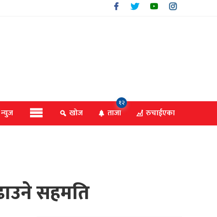
१२
 न्युज
खोज
ताजा
रुचाईएका
बढाउने सहमति