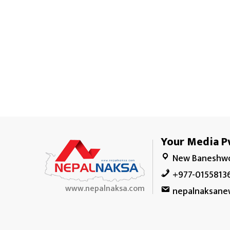
Your Media Pv
New Baneshwo
+977-0155813
www.nepalnaksa.com
nepalnaksane