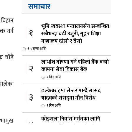
समाचार
 बिहान
भूमि व्यवस्था मन्त्रालयसँग सम्बन्धित
१
त गर्न
सबैभन्दा बढी उजुरी, गृह र शिक्षा
मन्त्रालय दोस्रो र तेस्रो
१५ घण्टा अघि
 चाँडै
लाभांश घोषणा गर्ने पहिलो बैंक बन्यो
२
कामना सेवा विकास बैंक
१ दिन अघि
मालेका
ढल्केबर ट्रमा सेन्टर माग्दै सांसद
३
यादवको संसद्‌मा मौन विरोध
१ दिन अघि
कोइराला निवास मर्मतका लागि
 सभामुख
४
छुट्याइएको २ करोड बजेट शेखरद्धारा