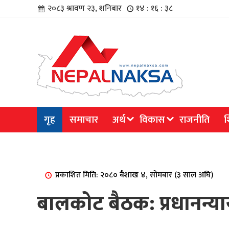
२०८३ श्रावण २३, शनिबार
१४ : १६ : ३८
चार
गृह
समाचार
अर्थ
विकास
राजनीति
श
िविधि
प्रकाशित मिति: २०८० बैशाख ४, सोमबार (३ साल अघि)
बालकोट बैठक: प्रधानन्या
िधि