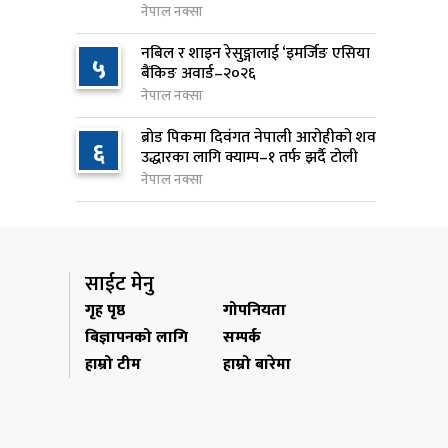
नेपाल नक्सा
जन्मसिद्ध नागरिकता कडा बनाउने
९
नबिल र शाइन रेसुङ्गालाई ‘इमर्जिङ एसिया
५
ट्रम्पको नयाँ प्रयास, दुई कार्यकारी
बैंकिङ अवार्ड–२०२६
आदेश जारी
नेपाल नक्सा
१ दिन अघि
ब्रोड पिकमा दिवंगत नेपाली आरोहीको शव
६
उद्धारका लागि क्याम्प–१ तर्फ झर्दै टोली
राप्रपाको निर्णय: बागमती प्रदेश
१०
नेपाल नक्सा
सरकारमा सहभागी नहुने
१ दिन अघि
साईट मेनु
गृह पृष्ठ
गोपनियता
बिज्ञापनको लागि
सम्पर्क
हाम्रो टीम
हाम्रो बारेमा