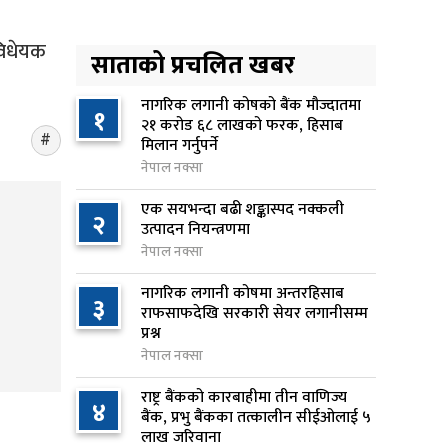
लिन अस्वीकार
१ दिन अघि
विधेयक
साताको प्रचलित खबर
रूकुम पश्चिममा प्रहरीको गाडीले
५
मोटरसाइकललाई ठक्कर दिँदा
नागरिक लगानी कोषको बैंक मौज्दातमा
१
२१ करोड ६८ लाखको फरक, हिसाब
किशोरको मृत्यु
मिलान गर्नुपर्ने
१ दिन अघि
नेपाल नक्सा
प्रतिनिधिसभा बैठक बस्दै , पाँच
एक सयभन्दा बढी शङ्कास्पद नक्कली
६
२
विधेयक र प्रतिवेदन प्रस्तुत हुने
उत्पादन नियन्त्रणमा
१ दिन अघि
नेपाल नक्सा
नागरिक लगानी कोषमा अन्तरहिसाब
आज बस्ने भनिएको राष्ट्रिय सभाको
३
७
राफसाफदेखि सरकारी सेयर लगानीसम्म
बैठक बुधबारका लागि सर्‍यो
प्रश्न
१ दिन अघि
नेपाल नक्सा
वीरगञ्जमा ट्यांकरको सिल खोलेर तेल
राष्ट्र बैंकको कारबाहीमा तीन वाणिज्य
८
४
निकाल्ने सात जना रंगेहात पक्राउ
बैंक, प्रभु बैंकका तत्कालीन सीईओलाई ५
लाख जरिवाना
१ दिन अघि