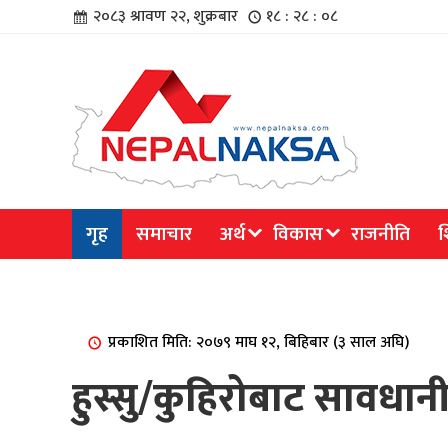
२०८३ श्रावण २२, शुक्रबार
१८ : २८ : ०८
चार
गृह
समाचार
अर्थ
विकास
राजनीति
श
िविधि
प्रकाशित मिति: २०७९ माघ १२, बिहिबार (३ साल अघि)
हुस्सु/कुहिरोबाट सावधा
िधि