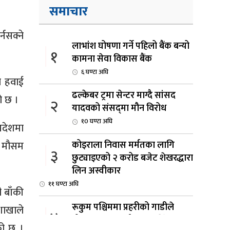
समाचार
नसक्ने
लाभांश घोषणा गर्ने पहिलो बैंक बन्यो
१
कामना सेवा विकास बैंक
६ घण्टा अघि
ा हवाई
ढल्केबर ट्रमा सेन्टर माग्दै सांसद
ो छ ।
२
यादवको संसद्‌मा मौन विरोध
१0 घण्टा अघि
रदेशमा
कोइराला निवास मर्मतका लागि
ा मौसम
३
छुट्याइएको २ करोड बजेट शेखरद्धारा
लिन अस्वीकार
११ घण्टा अघि
 बाँकी
रूकुम पश्चिममा प्रहरीको गाडीले
शाखाले
४
मोटरसाइकललाई ठक्कर दिँदा
को छ ।