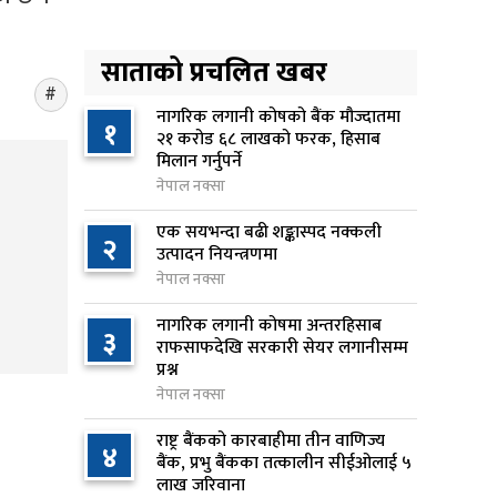
किशोरको मृत्यु
११ घण्टा अघि
साताको प्रचलित खबर
प्रतिनिधिसभा बैठक बस्दै , पाँच
५
विधेयक र प्रतिवेदन प्रस्तुत हुने
नागरिक लगानी कोषको बैंक मौज्दातमा
१
२१ करोड ६८ लाखको फरक, हिसाब
१२ घण्टा अघि
मिलान गर्नुपर्ने
नेपाल नक्सा
आज बस्ने भनिएको राष्ट्रिय सभाको
६
बैठक बुधबारका लागि सर्‍यो
एक सयभन्दा बढी शङ्कास्पद नक्कली
२
१२ घण्टा अघि
उत्पादन नियन्त्रणमा
नेपाल नक्सा
वीरगञ्जमा ट्यांकरको सिल खोलेर तेल
७
नागरिक लगानी कोषमा अन्तरहिसाब
निकाल्ने सात जना रंगेहात पक्राउ
३
राफसाफदेखि सरकारी सेयर लगानीसम्म
१२ घण्टा अघि
प्रश्न
नेपाल नक्सा
जन्मसिद्ध नागरिकता कडा बनाउने
८
ट्रम्पको नयाँ प्रयास, दुई कार्यकारी
राष्ट्र बैंकको कारबाहीमा तीन वाणिज्य
४
आदेश जारी
बैंक, प्रभु बैंकका तत्कालीन सीईओलाई ५
लाख जरिवाना
१२ घण्टा अघि