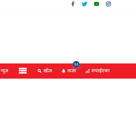
१२
 न्युज
खोज
ताजा
रुचाईएका