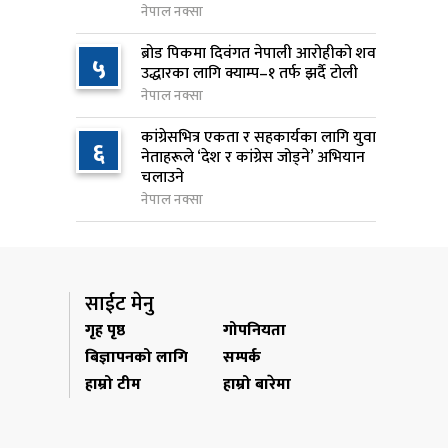
नेपाल नक्सा
राप्रपाको निर्णय: बागमती प्रदेश
९
ब्रोड पिकमा दिवंगत नेपाली आरोहीको शव
५
सरकारमा सहभागी नहुने
उद्धारका लागि क्याम्प–१ तर्फ झर्दै टोली
१२ घण्टा अघि
नेपाल नक्सा
२५० रुपैयाँको सामान किन्दा
कांग्रेसभित्र एकता र सहकार्यका लागि युवा
१०
६
नेताहरूले ‘देश र कांग्रेस जोड्ने’ अभियान
कञ्चनपुरका उपभोक्ताले जिते १०
चलाउने
लाख
नेपाल नक्सा
१२ घण्टा अघि
साईट मेनु
गृह पृष्ठ
गोपनियता
बिज्ञापनको लागि
सम्पर्क
हाम्रो टीम
हाम्रो बारेमा