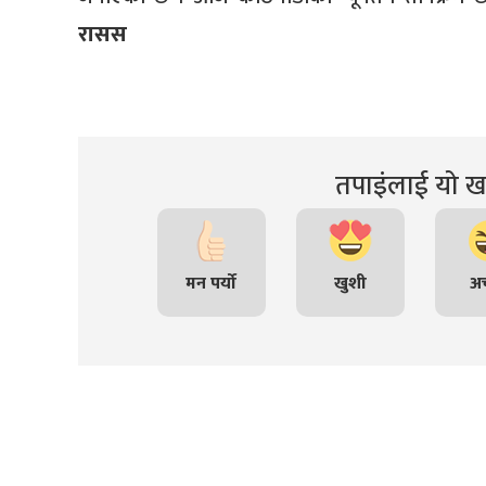
रासस
तपाइंलाई यो खब
मन पर्यो
खुशी
अच