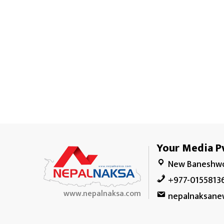
Your Media Pv
New Baneshwo
+977-0155813
www.nepalnaksa.com
nepalnaksane