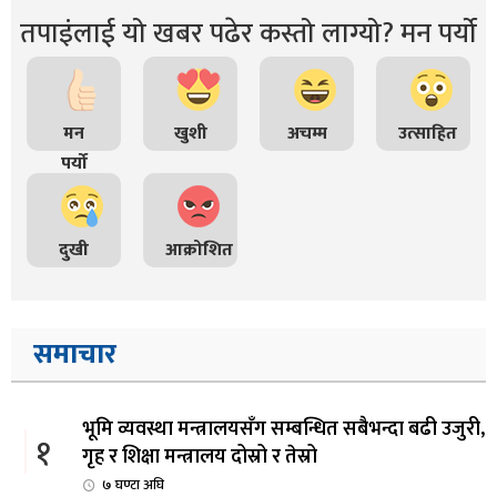
तपाइंलाई यो खबर पढेर कस्तो लाग्यो? मन पर्यो
मन
खुशी
अचम्म
उत्साहित
पर्यो
दुखी
आक्रोशित
समाचार
भूमि व्यवस्था मन्त्रालयसँग सम्बन्धित सबैभन्दा बढी उजुरी,
१
गृह र शिक्षा मन्त्रालय दोस्रो र तेस्रो
७ घण्टा अघि