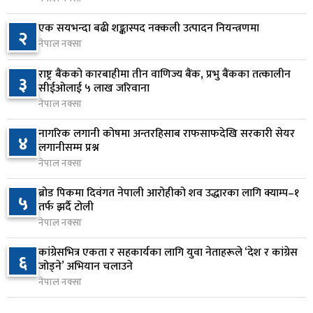
१ दिन अघि
एक सयभन्दा बढी शङ्कास्पद नक्कली उत्पादन नियन्त्रणमा
२
नेपाल नक्सा
आज बस्ने भनिएको राष्ट्रिय सभाको बैठक बुधबारका लागि
७
सर्‍यो
राष्ट्र बैंकको कारबाहीमा तीन वाणिज्य बैंक, प्रभु बैंकका तत्कालीन
३
१ दिन अघि
सीईओलाई ५ लाख जरिवाना
नेपाल नक्सा
वीरगञ्जमा ट्यांकरको सिल खोलेर तेल निकाल्ने सात जना
८
रंगेहात पक्राउ
नागरिक लगानी कोषमा अन्तरहिसाब राफसाफदेखि सरकारी सेयर
४
लगानीसम्म प्रश्न
१ दिन अघि
नेपाल नक्सा
जन्मसिद्ध नागरिकता कडा बनाउने ट्रम्पको नयाँ प्रयास, दुई
९
ब्रोड पिकमा दिवंगत नेपाली आरोहीको शव उद्धारका लागि क्याम्प–१
५
कार्यकारी आदेश जारी
तर्फ झर्दै टोली
१ दिन अघि
नेपाल नक्सा
राप्रपाको निर्णय: बागमती प्रदेश सरकारमा सहभागी नहुने
कांग्रेसभित्र एकता र सहकार्यका लागि युवा नेताहरूले ‘देश र कांग्रेस
१०
६
जोड्ने’ अभियान चलाउने
१ दिन अघि
नेपाल नक्सा