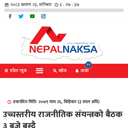
२०८३ श्रावण २३, शनिबार
६ : २७ : ३८
चार
१२
प्रदेश न्युज
खोज
ताजा
िविधि
प्रकाशित मिति: २०७९ माघ २६, बिहिबार (३ साल अघि)
िधि
उच्चस्तरीय राजनीतिक संयन्त्रको बैठक
३ बजे बस्दै