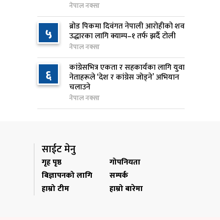
नेपाल नक्सा
राप्रपाको निर्णय: बागमती प्रदेश
९
ब्रोड पिकमा दिवंगत नेपाली आरोहीको शव
५
सरकारमा सहभागी नहुने
उद्धारका लागि क्याम्प–१ तर्फ झर्दै टोली
७ घण्टा अघि
नेपाल नक्सा
२५० रुपैयाँको सामान किन्दा
कांग्रेसभित्र एकता र सहकार्यका लागि युवा
१०
६
नेताहरूले ‘देश र कांग्रेस जोड्ने’ अभियान
कञ्चनपुरका उपभोक्ताले जिते १०
चलाउने
लाख
नेपाल नक्सा
७ घण्टा अघि
साईट मेनु
गृह पृष्ठ
गोपनियता
बिज्ञापनको लागि
सम्पर्क
हाम्रो टीम
हाम्रो बारेमा