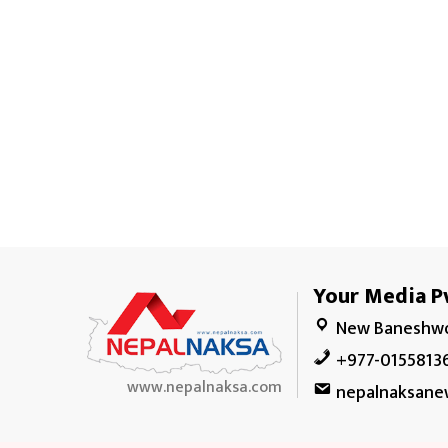
Your Media Pv
New Baneshwo
+977-0155813
www.nepalnaksa.com
nepalnaksane