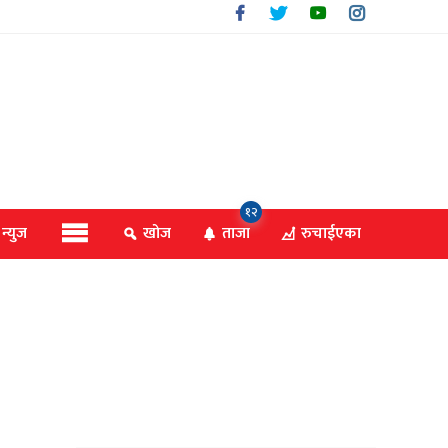
१२
 न्युज
खोज
ताजा
रुचाईएका