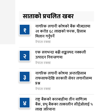
किशोरको मृत्यु
६ घण्टा अघि
साताको प्रचलित खबर
प्रतिनिधिसभा बैठक बस्दै , पाँच
५
विधेयक र प्रतिवेदन प्रस्तुत हुने
नागरिक लगानी कोषको बैंक मौज्दातमा
१
२१ करोड ६८ लाखको फरक, हिसाब
६ घण्टा अघि
मिलान गर्नुपर्ने
नेपाल नक्सा
आज बस्ने भनिएको राष्ट्रिय सभाको
६
बैठक बुधबारका लागि सर्‍यो
एक सयभन्दा बढी शङ्कास्पद नक्कली
२
७ घण्टा अघि
उत्पादन नियन्त्रणमा
नेपाल नक्सा
वीरगञ्जमा ट्यांकरको सिल खोलेर तेल
७
नागरिक लगानी कोषमा अन्तरहिसाब
निकाल्ने सात जना रंगेहात पक्राउ
३
राफसाफदेखि सरकारी सेयर लगानीसम्म
७ घण्टा अघि
प्रश्न
नेपाल नक्सा
जन्मसिद्ध नागरिकता कडा बनाउने
८
ट्रम्पको नयाँ प्रयास, दुई कार्यकारी
राष्ट्र बैंकको कारबाहीमा तीन वाणिज्य
४
आदेश जारी
बैंक, प्रभु बैंकका तत्कालीन सीईओलाई ५
लाख जरिवाना
७ घण्टा अघि