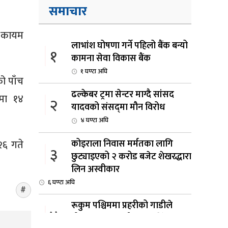
समाचार
ल कायम
लाभांश घोषणा गर्ने पहिलो बैंक बन्यो
१
कामना सेवा विकास बैंक
१ घण्टा अघि
ो पाँच
ढल्केबर ट्रमा सेन्टर माग्दै सांसद
शमा १४
२
यादवको संसद्‌मा मौन विरोध
४ घण्टा अघि
कोइराला निवास मर्मतका लागि
 २६ गते
३
छुट्याइएको २ करोड बजेट शेखरद्धारा
लिन अस्वीकार
६ घण्टा अघि
रूकुम पश्चिममा प्रहरीको गाडीले
४
मोटरसाइकललाई ठक्कर दिँदा