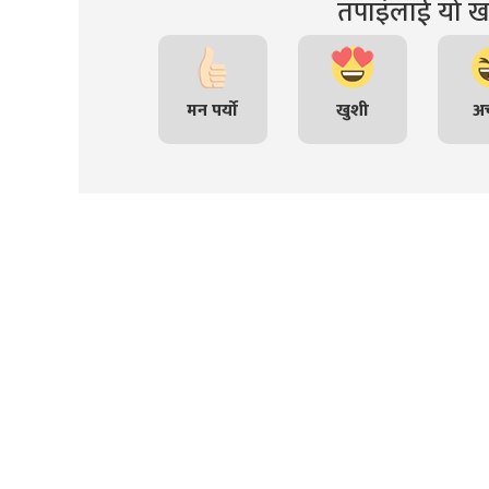
तपाइंलाई यो खब
मन पर्यो
खुशी
अच