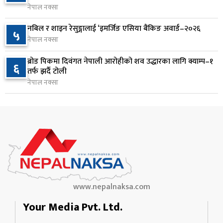
नेपाल नक्सा
जन्मसिद्ध नागरिकता कडा बनाउने ट्रम्पको नयाँ प्रयास, दुई
९
नबिल र शाइन रेसुङ्गालाई ‘इमर्जिङ एसिया बैंकिङ अवार्ड–२०२६
५
कार्यकारी आदेश जारी
नेपाल नक्सा
१ दिन अघि
ब्रोड पिकमा दिवंगत नेपाली आरोहीको शव उद्धारका लागि क्याम्प–१
६
राप्रपाको निर्णय: बागमती प्रदेश सरकारमा सहभागी नहुने
तर्फ झर्दै टोली
१०
१ दिन अघि
नेपाल नक्सा
www.nepalnaksa.com
Your Media Pvt. Ltd.