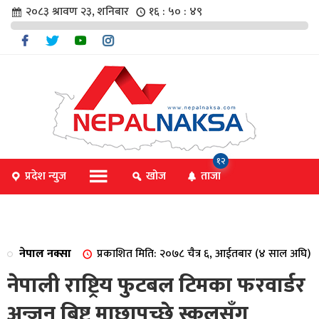
२०८३ श्रावण २३, शनिबार
१६ : ५० : ४९
चार
१२
प्रदेश न्युज
खोज
ताजा
िविधि
नेपाल नक्सा
प्रकाशित मिति: २०७८ चैत्र ६, आईतबार (४ साल अघि)
िधि
नेपाली राष्ट्रिय फुटबल टिमका फरवार्डर
अन्जन बिष्ट माछापुच्छ्रे स्कुलसँग