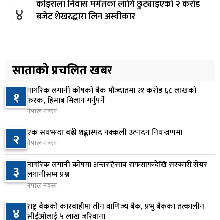
कोइराला निवास मर्मतका लागि छुट्याइएको २ करोड
४
बजेट शेखरद्धारा लिन अस्वीकार
१ दिन अघि
रूकुम पश्चिममा प्रहरीको गाडीले मोटरसाइकललाई
५
ठक्कर दिँदा किशोरको मृत्यु
साताको प्रचलित खबर
१ दिन अघि
नागरिक लगानी कोषको बैंक मौज्दातमा २१ करोड ६८ लाखको
१
प्रतिनिधिसभा बैठक बस्दै , पाँच विधेयक र प्रतिवेदन
फरक, हिसाब मिलान गर्नुपर्ने
६
प्रस्तुत हुने
नेपाल नक्सा
१ दिन अघि
एक सयभन्दा बढी शङ्कास्पद नक्कली उत्पादन नियन्त्रणमा
२
नेपाल नक्सा
आज बस्ने भनिएको राष्ट्रिय सभाको बैठक बुधबारका लागि
७
सर्‍यो
नागरिक लगानी कोषमा अन्तरहिसाब राफसाफदेखि सरकारी सेयर
३
१ दिन अघि
लगानीसम्म प्रश्न
नेपाल नक्सा
वीरगञ्जमा ट्यांकरको सिल खोलेर तेल निकाल्ने सात जना
८
रंगेहात पक्राउ
राष्ट्र बैंकको कारबाहीमा तीन वाणिज्य बैंक, प्रभु बैंकका तत्कालीन
४
सीईओलाई ५ लाख जरिवाना
१ दिन अघि