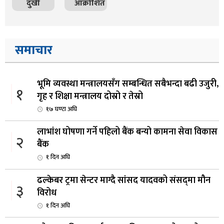
दुखी
आक्रोशित
समाचार
भूमि व्यवस्था मन्त्रालयसँग सम्बन्धित सबैभन्दा बढी उजुरी,
१
गृह र शिक्षा मन्त्रालय दोस्रो र तेस्रो
१७ घण्टा अघि
लाभांश घोषणा गर्ने पहिलो बैंक बन्यो कामना सेवा विकास
२
बैंक
१ दिन अघि
ढल्केबर ट्रमा सेन्टर माग्दै सांसद यादवको संसद्‌मा मौन
३
विरोध
१ दिन अघि