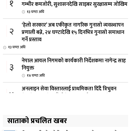
१
गम्भीर कमजोरी, सुशासनदेखि साइबर सुरक्षासम्म जोखिम
१३ घण्टा अघि
‘हेलो सरकार’ अब एकीकृत नागरिक गुनासो व्यवस्थापन
२
प्रणाली बन्ने, २४ घण्टादेखि १५ दिनभित्र गुनासो समाधान
गर्ने प्रस्ताव
१३ घण्टा अघि
नेपाल आयल निगमको कार्यकारी निर्देशकमा नागेन्द्र साह
३
नियुक्त
१४ घण्टा अघि
अनलाइन सेवा विस्तारलाई प्राथमिकता दिँदै त्रिभुवन
४
विश्वविद्यालयले नयाँ नीति तथा कार्यक्रम ल्याउने
१५ घण्टा अघि
सरकारद्वारा राष्ट्रसेवक कर्मचारीको नयाँ तलबमान
साताको प्रचलित खबर
५
स्वीकृत, न्यूनतम तलब २८ हजार ९८४ रुपैयाँ