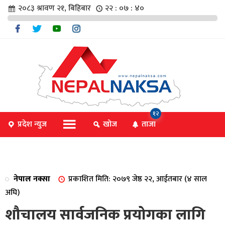
२०८३ श्रावण २१, बिहिबार
२२ : ०७ : ४०
चार
१२
प्रदेश न्युज
खोज
ताजा
िविधि
नेपाल नक्सा
प्रकाशित मिति: २०७९ जेष्ठ २२, आईतबार (४ साल
िधि
अघि)
शौचालय सार्वजनिक प्रयोगका लागि