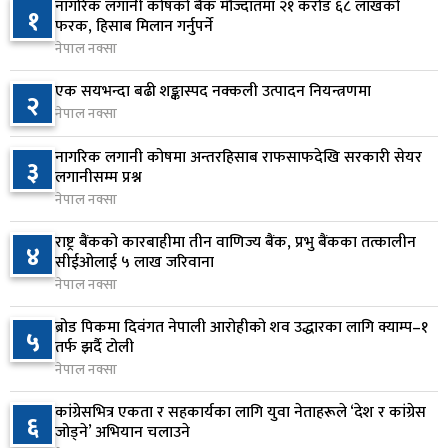
१६ घण्टा अघि
नागरिक लगानी कोषको बैंक मौज्दातमा २१ करोड ६८ लाखको
१
फरक, हिसाब मिलान गर्नुपर्ने
सिद्धबाबा सुरुङ निर्माणमा ३ अर्ब १ करोड खर्च, २०८३
नेपाल नक्सा
६
फागुनको समयसीमा
एक सयभन्दा बढी शङ्कास्पद नक्कली उत्पादन नियन्त्रणमा
२
२२ घण्टा अघि
नेपाल नक्सा
निम्सदाइसहित चार पर्वतारोहीको शव बेस क्याम्पमा
७
नागरिक लगानी कोषमा अन्तरहिसाब राफसाफदेखि सरकारी सेयर
३
ल्याइयो
लगानीसम्म प्रश्न
१ दिन अघि
नेपाल नक्सा
सुनसरी र सिरहाका घटनाका पीडितलाई राहत र उपचार
राष्ट्र बैंकको कारबाहीमा तीन वाणिज्य बैंक, प्रभु बैंकका तत्कालीन
४
८
सीईओलाई ५ लाख जरिवाना
दिने सरकारको निर्णय
नेपाल नक्सा
१ दिन अघि
ब्रोड पिकमा दिवंगत नेपाली आरोहीको शव उद्धारका लागि क्याम्प–१
५
कृषि क्षेत्रलाई आत्मनिर्भर बनाउने लक्ष्यसहित राष्ट्रिय कृषि
तर्फ झर्दै टोली
९
नीति २०८३ जारी
नेपाल नक्सा
१ दिन अघि
कांग्रेसभित्र एकता र सहकार्यका लागि युवा नेताहरूले ‘देश र कांग्रेस
६
जोड्ने’ अभियान चलाउने
नेपाल टेलिकमले बक्यौता महसुलमा जरिवाना छुट दिने