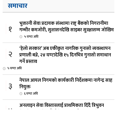
समाचार
भुक्तानी सेवा प्रदायक संस्थामा राष्ट्र बैंकको निगरानीमा
१
गम्भीर कमजोरी, सुशासनदेखि साइबर सुरक्षासम्म जोखिम
५ घण्टा अघि
‘हेलो सरकार’ अब एकीकृत नागरिक गुनासो व्यवस्थापन
२
प्रणाली बन्ने, २४ घण्टादेखि १५ दिनभित्र गुनासो समाधान
गर्ने प्रस्ताव
५ घण्टा अघि
नेपाल आयल निगमको कार्यकारी निर्देशकमा नागेन्द्र साह
३
नियुक्त
६ घण्टा अघि
अनलाइन सेवा विस्तारलाई प्राथमिकता दिँदै त्रिभुवन
४
विश्वविद्यालयले नयाँ नीति तथा कार्यक्रम ल्याउने