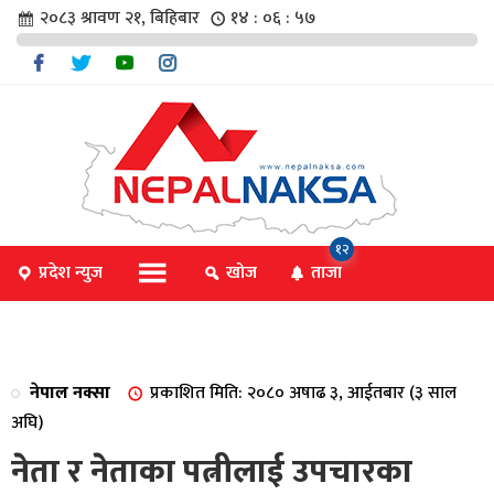
२०८३ श्रावण २१, बिहिबार
१४ : ०६ : ५७
चार
१२
प्रदेश न्युज
खोज
ताजा
िविधि
नेपाल नक्सा
प्रकाशित मिति: २०८० अषाढ ३, आईतबार (३ साल
िधि
अघि)
नेता र नेताका पत्नीलाई उपचारका