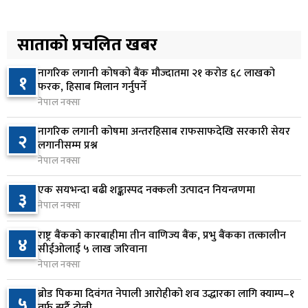
७ घण्टा अघि
सरकारद्वारा राष्ट्रसेवक कर्मचारीको नयाँ तलबमान
साताको प्रचलित खबर
५
स्वीकृत, न्यूनतम तलब २८ हजार ९८४ रुपैयाँ
८ घण्टा अघि
नागरिक लगानी कोषको बैंक मौज्दातमा २१ करोड ६८ लाखको
१
फरक, हिसाब मिलान गर्नुपर्ने
सिद्धबाबा सुरुङ निर्माणमा ३ अर्ब १ करोड खर्च, २०८३
नेपाल नक्सा
६
फागुनको समयसीमा
नागरिक लगानी कोषमा अन्तरहिसाब राफसाफदेखि सरकारी सेयर
२
१४ घण्टा अघि
लगानीसम्म प्रश्न
नेपाल नक्सा
निम्सदाइसहित चार पर्वतारोहीको शव बेस क्याम्पमा
७
ल्याइयो
एक सयभन्दा बढी शङ्कास्पद नक्कली उत्पादन नियन्त्रणमा
३
१ दिन अघि
नेपाल नक्सा
सुनसरी र सिरहाका घटनाका पीडितलाई राहत र उपचार
राष्ट्र बैंकको कारबाहीमा तीन वाणिज्य बैंक, प्रभु बैंकका तत्कालीन
४
८
सीईओलाई ५ लाख जरिवाना
दिने सरकारको निर्णय
नेपाल नक्सा
१ दिन अघि
ब्रोड पिकमा दिवंगत नेपाली आरोहीको शव उद्धारका लागि क्याम्प–१
५
कृषि क्षेत्रलाई आत्मनिर्भर बनाउने लक्ष्यसहित राष्ट्रिय कृषि
तर्फ झर्दै टोली