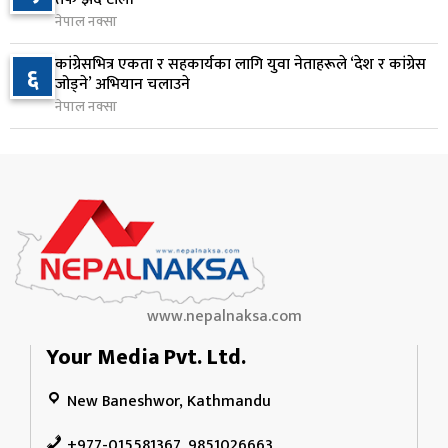
९
नीति २०८३ जारी
नेपाल नक्सा
१ दिन अघि
कांग्रेसभित्र एकता र सहकार्यका लागि युवा नेताहरूले ‘देश र कांग्रेस
६
जोड्ने’ अभियान चलाउने
नेपाल टेलिकमले बक्यौता महसुलमा जरिवाना छुट दिने
१०
नेपाल नक्सा
१ दिन अघि
www.nepalnaksa.com
Your Media Pvt. Ltd.
New Baneshwor, Kathmandu
+977-015581367, 9851026663