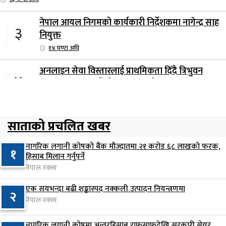
नेपाल आयल निगमको कार्यकारी निर्देशकमा नागेन्द्र साह
३
नियुक्त
१४ घण्टा अघि
अनलाइन सेवा विस्तारलाई प्राथमिकता दिँदै त्रिभुवन
४
विश्वविद्यालयले नयाँ नीति तथा कार्यक्रम ल्याउने
१५ घण्टा अघि
सरकारद्वारा राष्ट्रसेवक कर्मचारीको नयाँ तलबमान स्वीकृत,
साताको प्रचलित खबर
५
न्यूनतम तलब २८ हजार ९८४ रुपैयाँ
१५ घण्टा अघि
नागरिक लगानी कोषको बैंक मौज्दातमा २१ करोड ६८ लाखको फरक,
१
हिसाब मिलान गर्नुपर्ने
सिद्धबाबा सुरुङ निर्माणमा ३ अर्ब १ करोड खर्च, २०८३
नेपाल नक्सा
६
फागुनको समयसीमा
एक सयभन्दा बढी शङ्कास्पद नक्कली उत्पादन नियन्त्रणमा
२
२२ घण्टा अघि
नेपाल नक्सा
निम्सदाइसहित चार पर्वतारोहीको शव बेस क्याम्पमा
नागरिक लगानी कोषमा अन्तरहिसाब राफसाफदेखि सरकारी सेयर