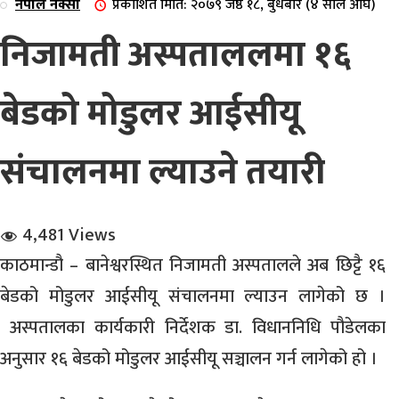
नेपाल नक्सा
प्रकाशित मिति: २०७९ जेष्ठ १८, बुधबार (४ साल अघि)
निजामती अस्पताललमा १६
बेडको मोडुलर आईसीयू
संचालनमा ल्याउने तयारी
धि संवाद
सञ्जालबाट
4,481 Views
काठमान्डौ – बानेश्वरस्थित निजामती अस्पतालले अब छिट्टै १६
बेडको मोडुलर आईसीयू संचालनमा ल्याउन लागेको छ ।
अस्पतालका कार्यकारी निर्देशक डा. विधाननिधि पौडेलका
अनुसार १६ बेडको मोडुलर आईसीयू सञ्चालन गर्न लागेको हो ।