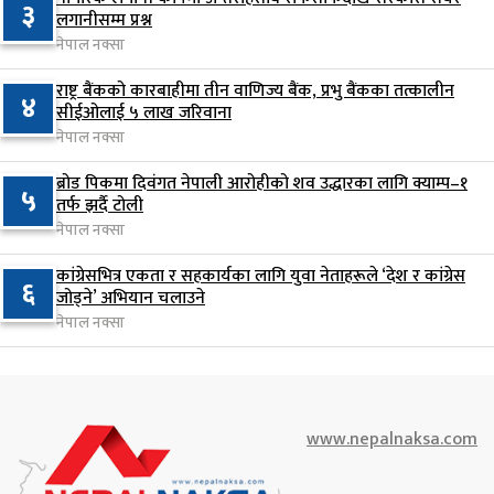
७
ल्याइयो
३
लगानीसम्म प्रश्न
१ दिन अघि
नेपाल नक्सा
सुनसरी र सिरहाका घटनाका पीडितलाई राहत र उपचार
राष्ट्र बैंकको कारबाहीमा तीन वाणिज्य बैंक, प्रभु बैंकका तत्कालीन
८
४
सीईओलाई ५ लाख जरिवाना
दिने सरकारको निर्णय
नेपाल नक्सा
१ दिन अघि
ब्रोड पिकमा दिवंगत नेपाली आरोहीको शव उद्धारका लागि क्याम्प–१
कृषि क्षेत्रलाई आत्मनिर्भर बनाउने लक्ष्यसहित राष्ट्रिय कृषि
५
९
तर्फ झर्दै टोली
नीति २०८३ जारी
नेपाल नक्सा
१ दिन अघि
कांग्रेसभित्र एकता र सहकार्यका लागि युवा नेताहरूले ‘देश र कांग्रेस
६
नेपाल टेलिकमले बक्यौता महसुलमा जरिवाना छुट दिने
जोड्ने’ अभियान चलाउने
१०
नेपाल नक्सा
१ दिन अघि
www.nepalnaksa.com