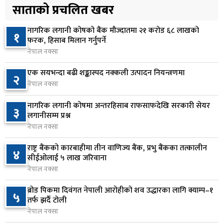
५
प्रस्तुत हुने
साताको प्रचलित खबर
१६ घण्टा अघि
नागरिक लगानी कोषको बैंक मौज्दातमा २१ करोड ६८ लाखको
१
आज बस्ने भनिएको राष्ट्रिय सभाको बैठक बुधबारका लागि
फरक, हिसाब मिलान गर्नुपर्ने
६
सर्‍यो
नेपाल नक्सा
१६ घण्टा अघि
एक सयभन्दा बढी शङ्कास्पद नक्कली उत्पादन नियन्त्रणमा
२
नेपाल नक्सा
वीरगञ्जमा ट्यांकरको सिल खोलेर तेल निकाल्ने सात जना
७
रंगेहात पक्राउ
नागरिक लगानी कोषमा अन्तरहिसाब राफसाफदेखि सरकारी सेयर
३
१७ घण्टा अघि
लगानीसम्म प्रश्न
नेपाल नक्सा
जन्मसिद्ध नागरिकता कडा बनाउने ट्रम्पको नयाँ प्रयास, दुई
८
कार्यकारी आदेश जारी
राष्ट्र बैंकको कारबाहीमा तीन वाणिज्य बैंक, प्रभु बैंकका तत्कालीन
४
सीईओलाई ५ लाख जरिवाना
१७ घण्टा अघि
नेपाल नक्सा
राप्रपाको निर्णय: बागमती प्रदेश सरकारमा सहभागी नहुने
९
ब्रोड पिकमा दिवंगत नेपाली आरोहीको शव उद्धारका लागि क्याम्प–१
५
१७ घण्टा अघि
तर्फ झर्दै टोली
नेपाल नक्सा