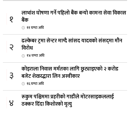
लाभांश घोषणा गर्ने पहिलो बैंक बन्यो कामना सेवा विकास
१
बैंक
११ घण्टा अघि
ढल्केबर ट्रमा सेन्टर माग्दै सांसद यादवको संसद्‌मा मौन
२
विरोध
१४ घण्टा अघि
कोइराला निवास मर्मतका लागि छुट्याइएको २ करोड
३
बजेट शेखरद्धारा लिन अस्वीकार
१६ घण्टा अघि
रूकुम पश्चिममा प्रहरीको गाडीले मोटरसाइकललाई
४
ठक्कर दिँदा किशोरको मृत्यु
१६ घण्टा अघि
प्रतिनिधिसभा बैठक बस्दै , पाँच विधेयक र प्रतिवेदन