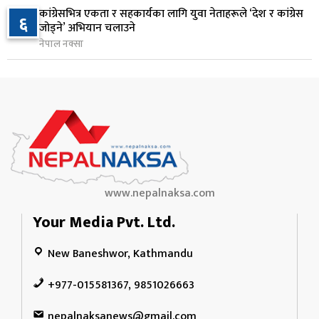
२५० रुपैयाँको सामान किन्दा कञ्चनपुरका उपभोक्ताले
१०
कांग्रेसभित्र एकता र सहकार्यका लागि युवा नेताहरूले ‘देश र कांग्रेस
६
जिते १० लाख
जोड्ने’ अभियान चलाउने
१७ घण्टा अघि
नेपाल नक्सा
www.nepalnaksa.com
Your Media Pvt. Ltd.
New Baneshwor, Kathmandu
+977-015581367, 9851026663
nepalnaksanews@gmail.com