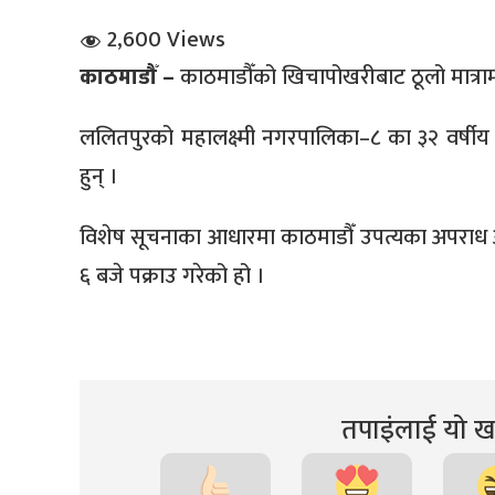
2,600 Views
काठमाडौँ –
काठमाडौँको खिचापोखरीबाट ठूलो मात्राम
ललितपुरको महालक्ष्मी नगरपालिका–८ का ३२ वर्षीय
हुन् ।
धि संवाद
विशेष सूचनाका आधारमा काठमाडौँ उपत्यका अपराध 
सञ्जालबाट
६ बजे पक्राउ गरेको हो ।
तपाइंलाई यो खब