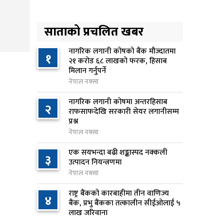
अनलाइन सेवा विस्तारलाई
४
प्राथमिकता दिँदै त्रिभुवन
साताको प्रचलित खबर
विश्वविद्यालयले नयाँ नीति तथा
कार्यक्रम ल्याउने
नागरिक लगानी कोषको बैंक मौज्दातमा
१
२१ करोड ६८ लाखको फरक, हिसाब
१0 घण्टा अघि
मिलान गर्नुपर्ने
नेपाल नक्सा
सरकारद्वारा राष्ट्रसेवक कर्मचारीको
५
नयाँ तलबमान स्वीकृत, न्यूनतम तलब
नागरिक लगानी कोषमा अन्तरहिसाब
२
२८ हजार ९८४ रुपैयाँ
राफसाफदेखि सरकारी सेयर लगानीसम्म
प्रश्न
१0 घण्टा अघि
नेपाल नक्सा
सिद्धबाबा सुरुङ निर्माणमा ३ अर्ब १
६
एक सयभन्दा बढी शङ्कास्पद नक्कली
करोड खर्च, २०८३ फागुनको
३
उत्पादन नियन्त्रणमा
समयसीमा
नेपाल नक्सा
१७ घण्टा अघि
राष्ट्र बैंकको कारबाहीमा तीन वाणिज्य
४
बैंक, प्रभु बैंकका तत्कालीन सीईओलाई ५
निम्सदाइसहित चार पर्वतारोहीको शव
७
लाख जरिवाना
बेस क्याम्पमा ल्याइयो