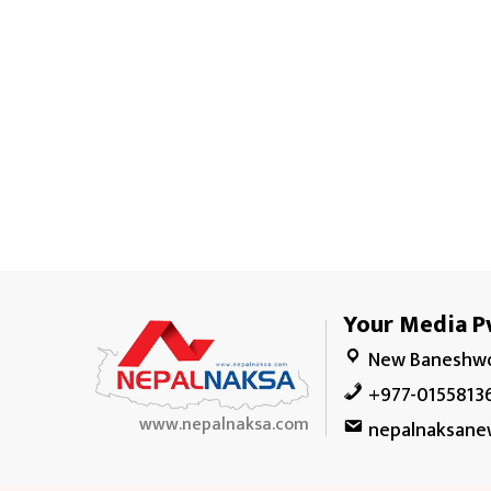
Your Media Pv
New Baneshwo
+977-0155813
www.nepalnaksa.com
nepalnaksane