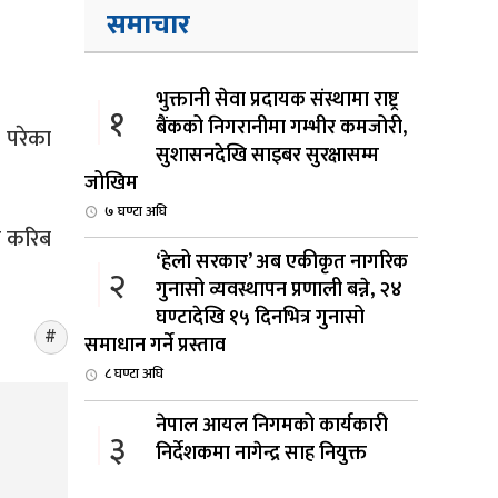
समाचार
भुक्तानी सेवा प्रदायक संस्थामा राष्ट्र
१
बैंकको निगरानीमा गम्भीर कमजोरी,
 परेका
सुशासनदेखि साइबर सुरक्षासम्म
जोखिम
७ घण्टा अघि
झ करिब
‘हेलो सरकार’ अब एकीकृत नागरिक
२
गुनासो व्यवस्थापन प्रणाली बन्ने, २४
घण्टादेखि १५ दिनभित्र गुनासो
समाधान गर्ने प्रस्ताव
८ घण्टा अघि
नेपाल आयल निगमको कार्यकारी
३
निर्देशकमा नागेन्द्र साह नियुक्त
८ घण्टा अघि