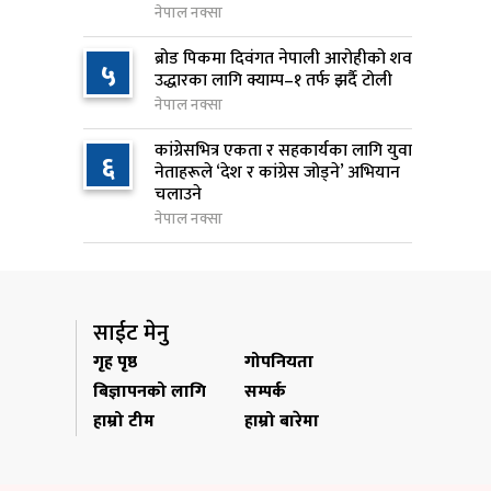
नेपाल नक्सा
१ दिन अघि
ब्रोड पिकमा दिवंगत नेपाली आरोहीको शव
५
सुनसरी र सिरहाका घटनाका
उद्धारका लागि क्याम्प–१ तर्फ झर्दै टोली
८
पीडितलाई राहत र उपचार दिने
नेपाल नक्सा
सरकारको निर्णय
कांग्रेसभित्र एकता र सहकार्यका लागि युवा
१ दिन अघि
६
नेताहरूले ‘देश र कांग्रेस जोड्ने’ अभियान
चलाउने
कृषि क्षेत्रलाई आत्मनिर्भर बनाउने
९
नेपाल नक्सा
लक्ष्यसहित राष्ट्रिय कृषि नीति २०८३
जारी
१ दिन अघि
साईट मेनु
नेपाल टेलिकमले बक्यौता महसुलमा
१०
गृह पृष्ठ
गोपनियता
जरिवाना छुट दिने
बिज्ञापनको लागि
सम्पर्क
१ दिन अघि
हाम्रो टीम
हाम्रो बारेमा