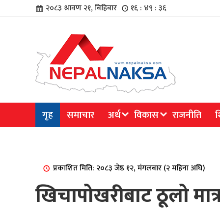
२०८३ श्रावण २१, बिहिबार
१६ : ४९ : ३६
चार
गृह
समाचार
अर्थ
विकास
राजनीति
श
िविधि
प्रकाशित मिति: २०८३ जेष्ठ १२, मंगलबार (२ महिना अघि)
खिचापोखरीबाट ठूलो मात्
िधि