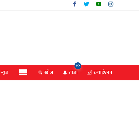
१२
 न्युज
खोज
ताजा
रुचाईएका