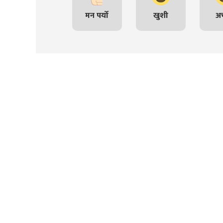
मन पर्यो
खुशी
अच