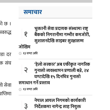
समाचार
को छ ।
भुक्तानी सेवा प्रदायक संस्थामा राष्ट्र
१
अवरुद्ध
बैंकको निगरानीमा गम्भीर कमजोरी,
सुशासनदेखि साइबर सुरक्षासम्म
जोखिम
ाडा दर
१३ घण्टा अघि
ायक संघ
‘हेलो सरकार’ अब एकीकृत नागरिक
२
गुनासो व्यवस्थापन प्रणाली बन्ने, २४
घण्टादेखि १५ दिनभित्र गुनासो
समाधान गर्ने प्रस्ताव
ो सेवा
१३ घण्टा अघि
ञप्तिमा
नेपाल आयल निगमको कार्यकारी
३
निर्देशकमा नागेन्द्र साह नियुक्त