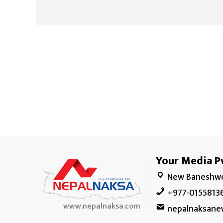
Your Media Pv
New Baneshwo
+977-0155813
www.nepalnaksa.com
nepalnaksane