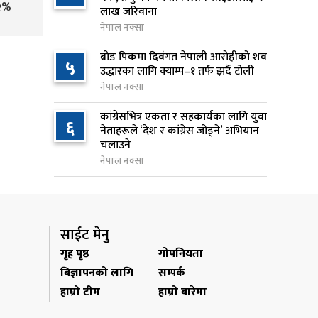
७
२%
लाख जरिवाना
बेस क्याम्पमा ल्याइयो
नेपाल नक्सा
१ दिन अघि
ब्रोड पिकमा दिवंगत नेपाली आरोहीको शव
५
सुनसरी र सिरहाका घटनाका
उद्धारका लागि क्याम्प–१ तर्फ झर्दै टोली
८
पीडितलाई राहत र उपचार दिने
नेपाल नक्सा
सरकारको निर्णय
कांग्रेसभित्र एकता र सहकार्यका लागि युवा
१ दिन अघि
६
नेताहरूले ‘देश र कांग्रेस जोड्ने’ अभियान
चलाउने
कृषि क्षेत्रलाई आत्मनिर्भर बनाउने
९
नेपाल नक्सा
लक्ष्यसहित राष्ट्रिय कृषि नीति २०८३
जारी
१ दिन अघि
साईट मेनु
नेपाल टेलिकमले बक्यौता महसुलमा
१०
गृह पृष्ठ
गोपनियता
जरिवाना छुट दिने
बिज्ञापनको लागि
सम्पर्क
१ दिन अघि
हाम्रो टीम
हाम्रो बारेमा