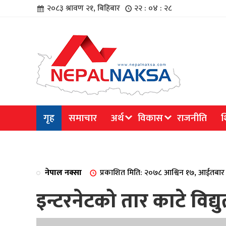
२०८३ श्रावण २१, बिहिबार
२२ : ०४ : २९
चार
गृह
समाचार
अर्थ
विकास
राजनीति
श
िविधि
नेपाल नक्सा
प्रकाशित मिति: २०७८ आश्विन १७, आईतबार
इन्टरनेटको तार काटे विद्
िधि