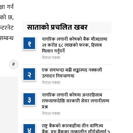
१४ घण्टा अघि
षा गर्न
एको छ,
अनलाइन सेवा विस्तारलाई
४
प्राथमिकता दिँदै त्रिभुवन
साताको प्रचलित खबर
्टरनेट
विश्वविद्यालयले नयाँ नीति तथा
सम्बन्ध
कार्यक्रम ल्याउने
नागरिक लगानी कोषको बैंक मौज्दातमा
१
२१ करोड ६८ लाखको फरक, हिसाब
१५ घण्टा अघि
मिलान गर्नुपर्ने
नेपाल नक्सा
सरकारद्वारा राष्ट्रसेवक कर्मचारीको
५
नयाँ तलबमान स्वीकृत, न्यूनतम तलब
एक सयभन्दा बढी शङ्कास्पद नक्कली
२
२८ हजार ९८४ रुपैयाँ
उत्पादन नियन्त्रणमा
नेपाल नक्सा
१६ घण्टा अघि
नागरिक लगानी कोषमा अन्तरहिसाब
सिद्धबाबा सुरुङ निर्माणमा ३ अर्ब १
३
६
राफसाफदेखि सरकारी सेयर लगानीसम्म
करोड खर्च, २०८३ फागुनको
प्रश्न
समयसीमा
नेपाल नक्सा
२२ घण्टा अघि
राष्ट्र बैंकको कारबाहीमा तीन वाणिज्य
४
बैंक, प्रभु बैंकका तत्कालीन सीईओलाई ५
निम्सदाइसहित चार पर्वतारोहीको शव