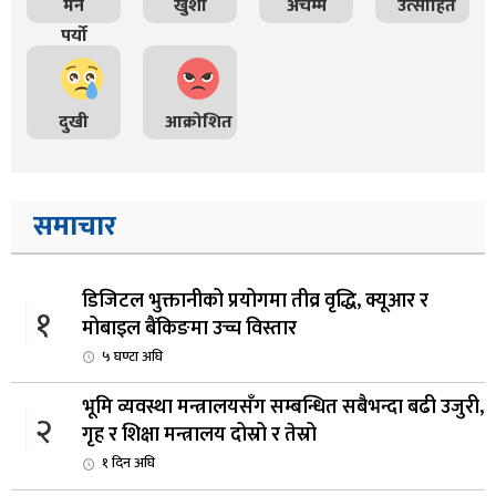
मन
खुशी
अचम्म
उत्साहित
पर्यो
दुखी
आक्रोशित
समाचार
डिजिटल भुक्तानीको प्रयोगमा तीव्र वृद्धि, क्यूआर र
१
मोबाइल बैंकिङमा उच्च विस्तार
५ घण्टा अघि
भूमि व्यवस्था मन्त्रालयसँग सम्बन्धित सबैभन्दा बढी उजुरी,
२
गृह र शिक्षा मन्त्रालय दोस्रो र तेस्रो
१ दिन अघि