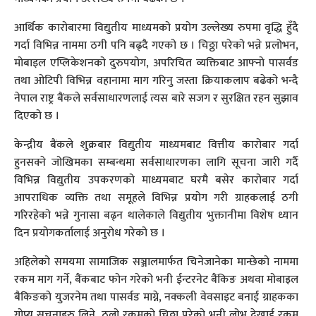
आर्थिक कारोबारमा विद्युतीय माध्यमको प्रयोग उल्लेख्य रुपमा वृद्धि हुँदै
गर्दा विभिन्न नाममा ठगी पनि बढ्दै गएको छ । चिठ्ठा परेको भन्ने प्रलोभन,
मोबाइल एप्लिकेशनको दुरुपयोग, अपरिचित व्यक्तिबाट आफ्नो पासर्वड
तथा ओटिपी विभिन्न वहानामा माग गरिनु जस्ता क्रियाकलाप बढेको भन्दै
नेपाल राष्ट्र बैंकले सर्वसाधारणलाई त्यस बारे सजग र सुरक्षित रहन सुझाव
दिएको छ ।
केन्द्रीय बैंकले शुक्रबार विद्युतीय माध्यमबाट वित्तीय कारोबार गर्दा
हुनसक्ने जोखिमका सम्बन्धमा सर्वसाधारणका लागि सूचना जारी गर्दै
विभिन्न विद्युतीय उपकरणको माध्यमबाट घरमै बसेर कारोबार गर्दा
आपराधिक व्यक्ति तथा समूहले विभिन्न प्रयोग गरी ग्राहकलाई ठगी
गरिरहेको भन्ने गुनासा बढ्न थालेकाले विद्युतीय भुक्तानीमा विशेष ध्यान
दिन प्रयोगकर्तालाई अनुरोध गरेको छ ।
अहिलेको समयमा सामाजिक सञ्जालमार्फत चिनेजानेका मान्छेको नाममा
रकम माग गर्ने, बैंकबाट फोन गरेको भनी ईन्टरनेट बैंकिङ अथवा मोबाइल
बैकिङको युजरनेम तथा पासर्वड माग्ने, नक्कली वेवसाइट बनाई ग्राहकका
गोप्य सूचनाहरु लिने, ठूलो रकमको चिठ्ठा परेको भनी लोभ देखाई रकम