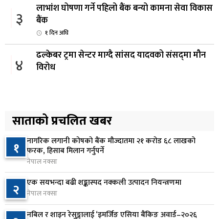
लाभांश घोषणा गर्ने पहिलो बैंक बन्यो कामना सेवा विकास
३
बैंक
१ दिन अघि
ढल्केबर ट्रमा सेन्टर माग्दै सांसद यादवको संसद्‌मा मौन
४
विरोध
१ दिन अघि
कोइराला निवास मर्मतका लागि छुट्याइएको २ करोड
५
बजेट शेखरद्धारा लिन अस्वीकार
साताको प्रचलित खबर
१ दिन अघि
नागरिक लगानी कोषको बैंक मौज्दातमा २१ करोड ६८ लाखको
१
रूकुम पश्चिममा प्रहरीको गाडीले मोटरसाइकललाई
फरक, हिसाब मिलान गर्नुपर्ने
६
ठक्कर दिँदा किशोरको मृत्यु
नेपाल नक्सा
१ दिन अघि
एक सयभन्दा बढी शङ्कास्पद नक्कली उत्पादन नियन्त्रणमा
२
नेपाल नक्सा
प्रतिनिधिसभा बैठक बस्दै , पाँच विधेयक र प्रतिवेदन
७
प्रस्तुत हुने
नबिल र शाइन रेसुङ्गालाई ‘इमर्जिङ एसिया बैंकिङ अवार्ड–२०२६