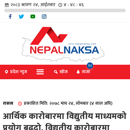
२०८३ श्रावण २४, आईतबार
४ : ४८ : ४६
चार
१२
प्रदेश न्युज
खोज
ताजा
िविधि
रासस
प्रकाशित मिति: २०७८ माघ २४, सोमबार (४ साल अघि)
िधि
आर्थिक कारोबारमा विद्युतीय माध्यमको
प्रयोग बढ्दो, विद्युतीय कारोबारमा