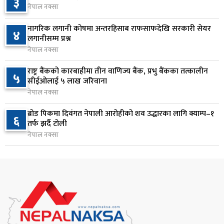
३
१ दिन अघि
नेपाल नक्सा
आज बस्ने भनिएको राष्ट्रिय सभाको बैठक बुधबारका लागि
नागरिक लगानी कोषमा अन्तरहिसाब राफसाफदेखि सरकारी सेयर
८
४
सर्‍यो
लगानीसम्म प्रश्न
नेपाल नक्सा
१ दिन अघि
राष्ट्र बैंकको कारबाहीमा तीन वाणिज्य बैंक, प्रभु बैंकका तत्कालीन
वीरगञ्जमा ट्यांकरको सिल खोलेर तेल निकाल्ने सात जना
५
९
सीईओलाई ५ लाख जरिवाना
रंगेहात पक्राउ
नेपाल नक्सा
१ दिन अघि
ब्रोड पिकमा दिवंगत नेपाली आरोहीको शव उद्धारका लागि क्याम्प–१
६
जन्मसिद्ध नागरिकता कडा बनाउने ट्रम्पको नयाँ प्रयास, दुई
तर्फ झर्दै टोली
१०
कार्यकारी आदेश जारी
नेपाल नक्सा
१ दिन अघि