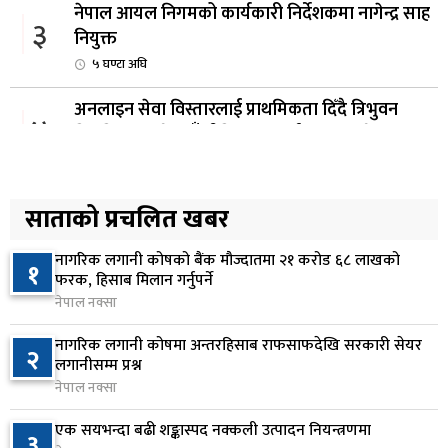
नेपाल आयल निगमको कार्यकारी निर्देशकमा नागेन्द्र साह
३
नियुक्त
५ घण्टा अघि
अनलाइन सेवा विस्तारलाई प्राथमिकता दिँदै त्रिभुवन
४
विश्वविद्यालयले नयाँ नीति तथा कार्यक्रम ल्याउने
७ घण्टा अघि
सरकारद्वारा राष्ट्रसेवक कर्मचारीको नयाँ तलबमान
साताको प्रचलित खबर
५
स्वीकृत, न्यूनतम तलब २८ हजार ९८४ रुपैयाँ
७ घण्टा अघि
नागरिक लगानी कोषको बैंक मौज्दातमा २१ करोड ६८ लाखको
१
फरक, हिसाब मिलान गर्नुपर्ने
सिद्धबाबा सुरुङ निर्माणमा ३ अर्ब १ करोड खर्च, २०८३
नेपाल नक्सा
६
फागुनको समयसीमा
नागरिक लगानी कोषमा अन्तरहिसाब राफसाफदेखि सरकारी सेयर
२
१४ घण्टा अघि
लगानीसम्म प्रश्न
नेपाल नक्सा
निम्सदाइसहित चार पर्वतारोहीको शव बेस क्याम्पमा
७
ल्याइयो
एक सयभन्दा बढी शङ्कास्पद नक्कली उत्पादन नियन्त्रणमा
३