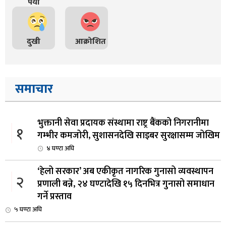
पर्यो
दुखी
आक्रोशित
समाचार
भुक्तानी सेवा प्रदायक संस्थामा राष्ट्र बैंकको निगरानीमा
१
गम्भीर कमजोरी, सुशासनदेखि साइबर सुरक्षासम्म जोखिम
४ घण्टा अघि
‘हेलो सरकार’ अब एकीकृत नागरिक गुनासो व्यवस्थापन
२
प्रणाली बन्ने, २४ घण्टादेखि १५ दिनभित्र गुनासो समाधान
गर्ने प्रस्ताव
५ घण्टा अघि