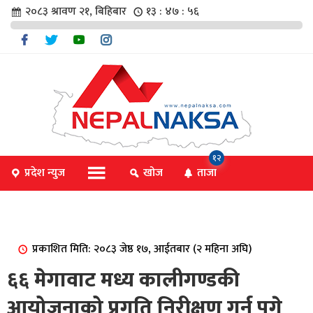
२०८३ श्रावण २१, बिहिबार
१३ : ४७ : ५६
चार
१२
प्रदेश न्युज
खोज
ताजा
िविधि
प्रकाशित मिति: २०८३ जेष्ठ १७, आईतबार (२ महिना अघि)
िधि
६६ मेगावाट मध्य कालीगण्डकी
आयोजनाको प्रगति निरीक्षण गर्न पुगे