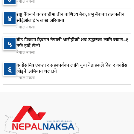
१ दिन अघि
नेपाल नक्सा
सुनसरी र सिरहाका घटनाका पीडितलाई राहत र उपचार
राष्ट्र बैंकको कारबाहीमा तीन वाणिज्य बैंक, प्रभु बैंकका तत्कालीन
४
८
सीईओलाई ५ लाख जरिवाना
दिने सरकारको निर्णय
नेपाल नक्सा
१ दिन अघि
ब्रोड पिकमा दिवंगत नेपाली आरोहीको शव उद्धारका लागि क्याम्प–१
५
कृषि क्षेत्रलाई आत्मनिर्भर बनाउने लक्ष्यसहित राष्ट्रिय कृषि
तर्फ झर्दै टोली
९
नीति २०८३ जारी
नेपाल नक्सा
१ दिन अघि
कांग्रेसभित्र एकता र सहकार्यका लागि युवा नेताहरूले ‘देश र कांग्रेस
६
जोड्ने’ अभियान चलाउने
नेपाल टेलिकमले बक्यौता महसुलमा जरिवाना छुट दिने
१०
नेपाल नक्सा
१ दिन अघि