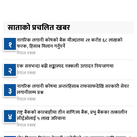
४
नियुक्त
१८ घण्टा अघि
अनलाइन सेवा विस्तारलाई प्राथमिकता दिँदै त्रिभुवन
साताको प्रचलित खबर
५
विश्वविद्यालयले नयाँ नीति तथा कार्यक्रम ल्याउने
१९ घण्टा अघि
नागरिक लगानी कोषको बैंक मौज्दातमा २१ करोड ६८ लाखको
१
फरक, हिसाब मिलान गर्नुपर्ने
सरकारद्वारा राष्ट्रसेवक कर्मचारीको नयाँ तलबमान
नेपाल नक्सा
६
स्वीकृत, न्यूनतम तलब २८ हजार ९८४ रुपैयाँ
एक सयभन्दा बढी शङ्कास्पद नक्कली उत्पादन नियन्त्रणमा
२
१९ घण्टा अघि
नेपाल नक्सा
सिद्धबाबा सुरुङ निर्माणमा ३ अर्ब १ करोड खर्च, २०८३
७
नागरिक लगानी कोषमा अन्तरहिसाब राफसाफदेखि सरकारी सेयर
३
फागुनको समयसीमा
लगानीसम्म प्रश्न
१ दिन अघि
नेपाल नक्सा
निम्सदाइसहित चार पर्वतारोहीको शव बेस क्याम्पमा
राष्ट्र बैंकको कारबाहीमा तीन वाणिज्य बैंक, प्रभु बैंकका तत्कालीन
४
८
सीईओलाई ५ लाख जरिवाना
ल्याइयो
नेपाल नक्सा
१ दिन अघि