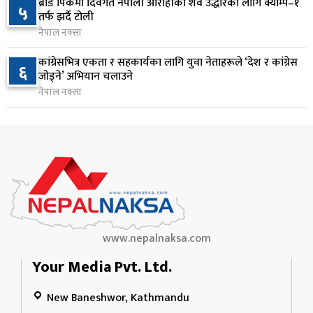
ब्रोड पिकमा दिवंगत नेपाली आरोहीको शव उद्धारका लागि क्याम्प–१
५
सुनसरी र सिरहाका घटनाका पीडितलाई राहत र उपचार
तर्फ झर्दै टोली
९
दिने सरकारको निर्णय
नेपाल नक्सा
१ दिन अघि
कांग्रेसभित्र एकता र सहकार्यका लागि युवा नेताहरूले ‘देश र कांग्रेस
६
जोड्ने’ अभियान चलाउने
कृषि क्षेत्रलाई आत्मनिर्भर बनाउने लक्ष्यसहित राष्ट्रिय कृषि
१०
नेपाल नक्सा
नीति २०८३ जारी
१ दिन अघि
www.nepalnaksa.com
Your Media Pvt. Ltd.
New Baneshwor, Kathmandu