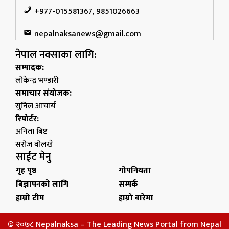
+977-015581367, 9851026663
nepalnaksanews@gmail.com
नेपाल नक्साका लागि:
सम्पादक:
लोकेन्द्र भण्डारी
समाचार संयोजक:
सुनिल आचार्य
रिपोर्टर:
अनिता बिष्ट
सरोज वोलखे
साईट मेनु
गृह पृष्ठ
गोपनियता
बिज्ञापनको लागि
सम्पर्क
हाम्रो टीम
हाम्रो बारेमा
© २०७८ Nepalnaksa – The Leading News Portal from Nepal