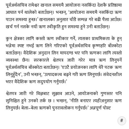
पूर्वअर्थसचिव रामेश्वर खनाल समयमै आयोजना नसकिँदा देशकै प्रतिष्ठामा
आघात पर्न थालेको बताउँछन्। भन्छन्, ‘आयोजना समयमै नसकिँदा ऋण
पाउन समस्या हुन्छ।’ खनालका अनुसार चाँडै सम्पन्न गरे बढी पैसा आउँछ।
खर्च गर्न नसके नयाँ ऋण स्वीकृति हुन समस्या हुने उनी बताउँछन्।
कुन क्षेत्रका लागि कस्तो ऋण स्वीकार गर्ने, त्यसका प्राथमिकता के हुन्
भन्नेमा स्पष्ट नभई ऋण लिने गरिएको पूर्वअर्थसचिव कृष्णहरि बाँस्कोटा
बताउँछन्। वैदेशिक अनुदान लिन मापदण्ड भए पनि ऋणका लागि त्यस्तो
व्यवस्था छैन। सरकारले श्वेतपत्र जारी गरेर मात्र ऋण लिनुपर्ने
पूर्वअर्थसचिव बाँस्कोटा बताउँछन्। ‘एउटै प्रयोजनका लागि धेरै पटक ऋण
लिनुहुँदैन’, उनी भन्छन्, ‘उत्पादकत्व बढ्ने गरी ऋण लिनुपर्छ। संवेदनशील
भएर वैदेशिक ऋण सदुपयोग गर्नुपर्छ।’
श्वेतपत्र जारी गरे विज्ञबाट सुझाव आउने, आयोजनाको गुणस्तर पनि
सुनिश्चित हुने उनको तर्क छ । भन्छन्, ‘नीति बनाएर त्यहीअनुसार ऋण
लिनुपर्छ। बेला–बेला ऋणको पुनरावलोकन गर्नुपर्छ।’ अन्नपूर्ण पोस्ट