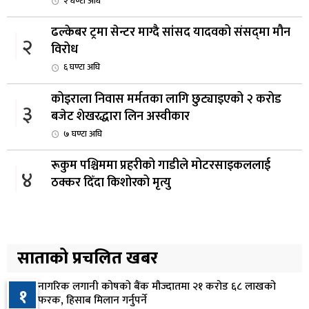
२ घण्टा अघि
ढल्केबर ट्रमा सेन्टर माग्दै सांसद यादवको संसद्‌मा मौन
२
विरोध
६ घण्टा अघि
कोइराला निवास मर्मतका लागि छुट्याइएको २ करोड
३
बजेट शेखरद्धारा लिन अस्वीकार
७ घण्टा अघि
रूकुम पश्चिममा प्रहरीको गाडीले मोटरसाइकललाई
४
ठक्कर दिँदा किशोरको मृत्यु
७ घण्टा अघि
प्रतिनिधिसभा बैठक बस्दै , पाँच विधेयक र प्रतिवेदन
५
प्रस्तुत हुने
साताको प्रचलित खबर
७ घण्टा अघि
नागरिक लगानी कोषको बैंक मौज्दातमा २१ करोड ६८ लाखको
१
आज बस्ने भनिएको राष्ट्रिय सभाको बैठक बुधबारका लागि
फरक, हिसाब मिलान गर्नुपर्ने