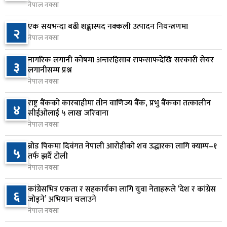
६
सर्‍यो
नेपाल नक्सा
८ घण्टा अघि
एक सयभन्दा बढी शङ्कास्पद नक्कली उत्पादन नियन्त्रणमा
२
नेपाल नक्सा
वीरगञ्जमा ट्यांकरको सिल खोलेर तेल निकाल्ने सात जना
७
रंगेहात पक्राउ
नागरिक लगानी कोषमा अन्तरहिसाब राफसाफदेखि सरकारी सेयर
३
८ घण्टा अघि
लगानीसम्म प्रश्न
नेपाल नक्सा
जन्मसिद्ध नागरिकता कडा बनाउने ट्रम्पको नयाँ प्रयास, दुई
८
कार्यकारी आदेश जारी
राष्ट्र बैंकको कारबाहीमा तीन वाणिज्य बैंक, प्रभु बैंकका तत्कालीन
४
सीईओलाई ५ लाख जरिवाना
८ घण्टा अघि
नेपाल नक्सा
राप्रपाको निर्णय: बागमती प्रदेश सरकारमा सहभागी नहुने
९
ब्रोड पिकमा दिवंगत नेपाली आरोहीको शव उद्धारका लागि क्याम्प–१
५
८ घण्टा अघि
तर्फ झर्दै टोली
नेपाल नक्सा
२५० रुपैयाँको सामान किन्दा कञ्चनपुरका उपभोक्ताले
१०
कांग्रेसभित्र एकता र सहकार्यका लागि युवा नेताहरूले ‘देश र कांग्रेस
६
जिते १० लाख
जोड्ने’ अभियान चलाउने
८ घण्टा अघि
नेपाल नक्सा