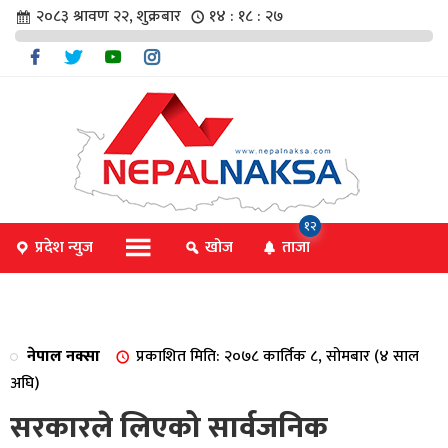
२०८३ श्रावण २२, शुक्रबार
१४ : १८ : २७
चार
१२
प्रदेश न्युज
खोज
ताजा
िविधि
नेपाल नक्सा
प्रकाशित मिति: २०७८ कार्तिक ८, सोमबार (४ साल
िधि
अघि)
सरकारले लिएको सार्वजनिक