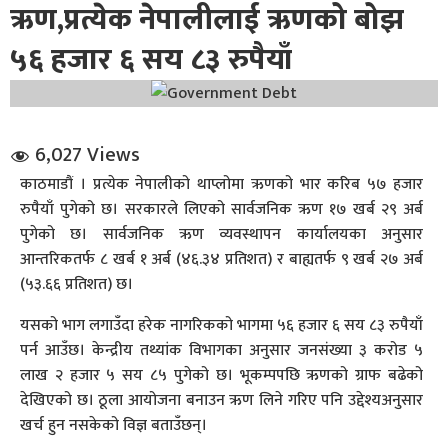
ऋण,प्रत्येक नेपालीलाई ऋणको बोझ
५६ हजार ६ सय ८३ रुपैयाँ
6,027 Views
धि संवाद
काठमाडौं । प्रत्येक नेपालीको थाप्लोमा ऋणको भार करिब ५७ हजार
रुपैयाँ पुगेको छ। सरकारले लिएको सार्वजनिक ऋण १७ खर्ब २९ अर्ब
सञ्जालबाट
पुगेको छ। सार्वजनिक ऋण व्यवस्थापन कार्यालयका अनुसार
आन्तरिकतर्फ ८ खर्ब १ अर्ब (४६.३४ प्रतिशत) र बाह्यतर्फ ९ खर्ब २७ अर्ब
(५३.६६ प्रतिशत) छ।
यसको भाग लगाउँदा हरेक नागरिकको भागमा ५६ हजार ६ सय ८३ रुपैयाँ
पर्न आउँछ। केन्द्रीय तथ्यांक विभागका अनुसार जनसंख्या ३ करोड ५
लाख २ हजार ५ सय ८५ पुगेको छ। भूकम्पपछि ऋणको ग्राफ बढेको
देखिएको छ। ठूला आयोजना बनाउन ऋण लिने गरिए पनि उद्देश्यअनुसार
खर्च हुन नसकेको विज्ञ बताउँछन्।